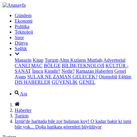
Gündem
Ekonomi
Politika
Teknoloji
Spor
Dünya
Sağlık
Magazin
Kitap
Turizm
Altın Kızların Mutfağı
Advertorial
CANLI MAÇ
BÖLGE
BİLİM-TEKNOLOJİ
KÜLTÜR -
SANAT
İpucu
Kimdir?
Nedir?
Ramazan Haberleri
Genel
Ajans
SULAR NE ZAMAN GELECEK?
Otomobil
Eğitim
DIŞ HABERLER
GÜVENLİK
GENEL
Ara
Haberler
Turizm
İzmir'de haritada bile zor bulunan koy! O kadar bakir ki ismi
bile yok... Doğa harikası görenleri büyülüyor