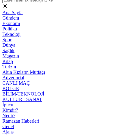
Ana Sayfa
Gündem
Ekonomi
Politika
Teknoloji
Spor
Dünya
Sağlık
Magazin
Kitap
Turizm
Altın Kızların Mutfağı
Advertorial
CANLI MAÇ
BÖLGE
BİLİM-TEKNOLOJİ
KÜLTÜR - SANAT
İpucu
Kimdir?
Nedir?
Ramazan Haberleri
Genel
Ajans