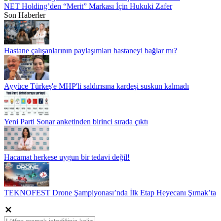
NET Holding’den “Merit” Markası İçin Hukuki Zafer
Son Haberler
Hastane çalışanlarının paylaşımları hastaneyi bağlar mı?
Ayyüce Türkeş'e MHP'li saldırısına kardeşi suskun kalmadı
Yeni Parti Sonar anketinden birinci sırada çıktı
Hacamat herkese uygun bir tedavi değil!
TEKNOFEST Drone Şampiyonası’nda İlk Etap Heyecanı Şırnak’ta