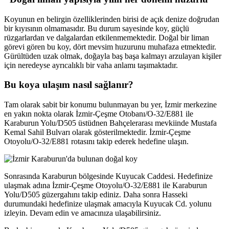
Koyunun en belirgin özelliklerinden birisi de açık denize doğrudan
bir kıyısının olmamasıdır. Bu durum sayesinde koy, güçlü
rüzgarlardan ve dalgalardan etkilenmemektedir. Doğal bir liman
görevi gören bu koy, dört mevsim huzurunu muhafaza etmektedir.
Gürültüden uzak olmak, doğayla baş başa kalmayı arzulayan kişiler
için neredeyse ayrıcalıklı bir vaha anlamı taşımaktadır.
Bu koya ulaşım nasıl sağlanır?
Tam olarak sabit bir konumu bulunmayan bu yer, İzmir merkezine
en yakın nokta olarak İzmir-Çeşme Otobanı/O-32/E881 ile
Karaburun Yolu/D505 üstüdnen Bahçelerarası mevkiinde Mustafa
Kemal Sahil Bulvarı olarak gösterilmektedir. İzmir-Çeşme
Otoyolu/O-32/E881 rotasını takip ederek hedefine ulaşın.
Sonrasında Karaburun bölgesinde Kuyucak Caddesi. Hedefinize
ulaşmak adına İzmir-Çeşme Otoyolu/O-32/E881 ile Karaburun
Yolu/D505 güzergahını takip ediniz. Daha sonra Hasseki
durumundaki hedefinize ulaşmak amacıyla Kuyucak Cd. yolunu
izleyin. Devam edin ve amacınıza ulaşabilirsiniz.