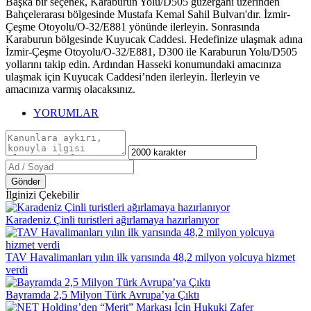
Başka bir seçenek, Karaburun Yolu/D505 güzergahı üzerinden
Bahçelerarası bölgesinde Mustafa Kemal Sahil Bulvarı'dır. İzmir-
Çeşme Otoyolu/O-32/E881 yönünde ilerleyin. Sonrasında
Karaburun bölgesinde Kuyucak Caddesi. Hedefinize ulaşmak adına
İzmir-Çeşme Otoyolu/O-32/E881, D300 ile Karaburun Yolu/D505
yollarını takip edin. Ardından Hasseki konumundaki amacınıza
ulaşmak için Kuyucak Caddesi’nden ilerleyin. İlerleyin ve
amacınıza varmış olacaksınız.
YORUMLAR
Gönder
İlginizi Çekebilir
Karadeniz Çinli turistleri ağırlamaya hazırlanıyor
TAV Havalimanları yılın ilk yarısında 48,2 milyon yolcuya hizmet
verdi
Bayramda 2,5 Milyon Türk Avrupa’ya Çıktı