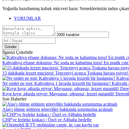
Yoğurtla hazırlanmış kabak mücveri hazır. Yemeklerinizin tadını çıkarı
YORUMLAR
Gönder
İlginizi Çekebilir
Kahvaltıya efsane dokunuş: Ne soda ne kabartma tozu! En pratik çıtır b
15 dakikada lezzet mucizesi: Tencereyi açınca Toskana havası esiyor!
Ne omlet ne tost: Kahvaltıya 1 lavaşla lezzetli bir başlangıç! Kahvaltı s
Kıyır kıyır, ağızda eriyor: Mayısasız, uğraşsız, lezzet garantili! Dereo
Son Haberler
Alaş'ı ölüme götüren görevliler hakkında soruşturma açılmalı
CHP'ye fezleke kıskacı | Özel ve Ağbaba hedefte