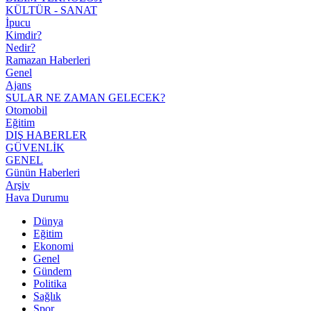
KÜLTÜR - SANAT
İpucu
Kimdir?
Nedir?
Ramazan Haberleri
Genel
Ajans
SULAR NE ZAMAN GELECEK?
Otomobil
Eğitim
DIŞ HABERLER
GÜVENLİK
GENEL
Günün Haberleri
Arşiv
Hava Durumu
Dünya
Eğitim
Ekonomi
Genel
Gündem
Politika
Sağlık
Spor