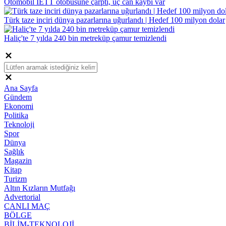
Otomobil İETT otobüsüne çarptı, üç can kaybı var
Türk taze inciri dünya pazarlarına uğurlandı | Hedef 100 milyon dolar
Haliç'te 7 yılda 240 bin metreküp çamur temizlendi
Ana Sayfa
Gündem
Ekonomi
Politika
Teknoloji
Spor
Dünya
Sağlık
Magazin
Kitap
Turizm
Altın Kızların Mutfağı
Advertorial
CANLI MAÇ
BÖLGE
BİLİM-TEKNOLOJİ