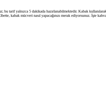
ız; bu tarif yalnızca 5 dakikada hazırlanabilmektedir. Kabak kullanılara
bette, kabak mücveri nasıl yapacağınızı merak ediyorsunuz. İşte kahvalt