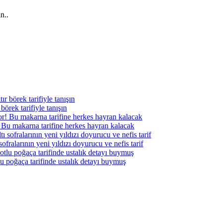
n..
örek tarifiyle tanışın
 Bu makarna tarifine herkes hayran kalacak
ofralarının yeni yıldızı doyurucu ve nefis tarif
tlu poğaça tarifinde ustalık detayı buymuş