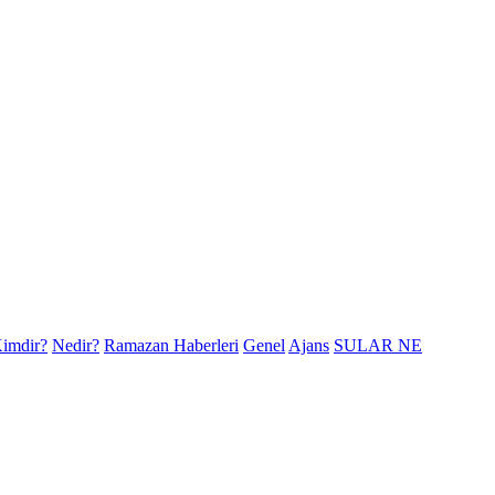
imdir?
Nedir?
Ramazan Haberleri
Genel
Ajans
SULAR NE