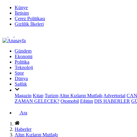
Künye
İletişim
Çerez Politikası
Gizlilik İlkeleri
Gündem
Ekonomi
Politika
Teknoloji
Spor
Dünya
Sağlık
Magazin
Kitap
Turizm
Altın Kızların Mutfağı
Advertorial
CAN
ZAMAN GELECEK?
Otomobil
Eğitim
DIŞ HABERLER
G
Ara
Haberler
Altın Kızların Mutfağı