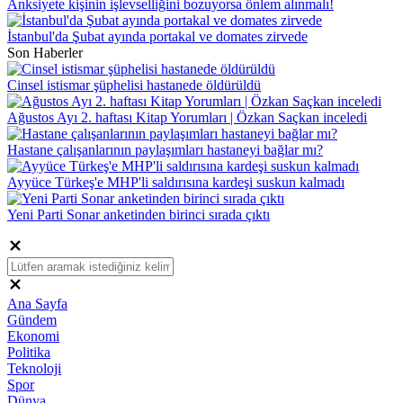
Anksiyete kişinin işlevselliğini bozuyorsa önlem alınmalı!
İstanbul'da Şubat ayında portakal ve domates zirvede
Son Haberler
Cinsel istismar şüphelisi hastanede öldürüldü
Ağustos Ayı 2. haftası Kitap Yorumları | Özkan Saçkan inceledi
Hastane çalışanlarının paylaşımları hastaneyi bağlar mı?
Ayyüce Türkeş'e MHP'li saldırısına kardeşi suskun kalmadı
Yeni Parti Sonar anketinden birinci sırada çıktı
Ana Sayfa
Gündem
Ekonomi
Politika
Teknoloji
Spor
Dünya