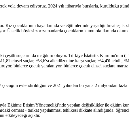
k yola devam ediyoruz. 2024 yılı itibarıyla burslarla, kurulduğu gün
. Kız çocuklarının hayatlarında ve eğitimlerinde yaşadığı fırsat eşitsizl
yor. Üstelik böylesi zor zamanlarda çocukların kamu okullarında okumas
zık ki çeşitli suçların da mağduru oluyor. Türkiye İstatistik Kurumu'nu
8'i cinsel suçlar, %8,6'sı aile düzenine karşı suçlar, %4,4'ü tehdit, %
uruyor, binlerce çocuk yaralanıyor, binlerce çocuk cinsel suçlara maru
7 çocuğun evlendirildiğini ve 2021 yılından bu yana 2 milyondan fazl
la Eğitime Erişim Yönetmeliği’nde yapılan değişiklikler ile eğitim kur
lardaki cemaat - tarikat yapılanması tehlikesi dikkate alındığında, öğren
ı etkileyeceği açıktır.