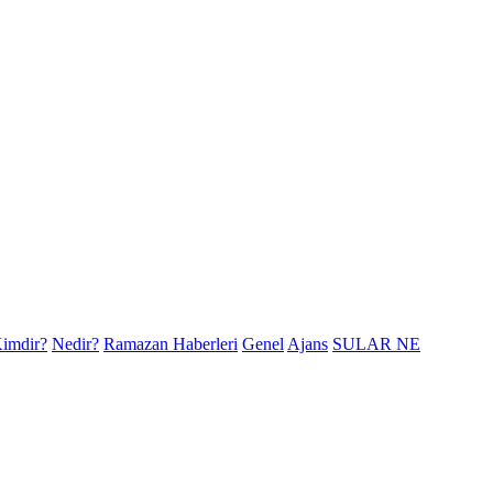
imdir?
Nedir?
Ramazan Haberleri
Genel
Ajans
SULAR NE