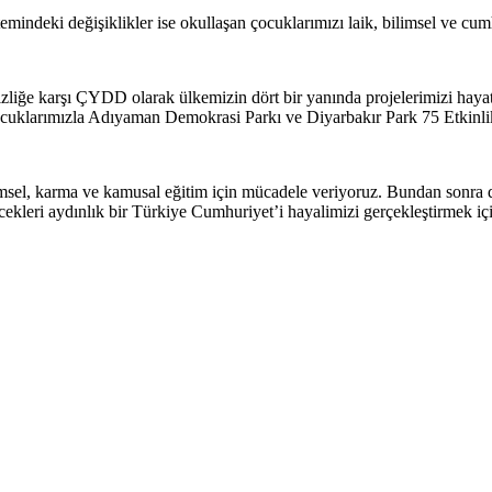
indeki değişiklikler ise okullaşan çocuklarımızı laik, bilimsel ve cumh
sizliğe karşı ÇYDD olarak ülkemizin dört bir yanında projelerimizi ha
ocuklarımızla Adıyaman Demokrasi Parkı ve Diyarbakır Park 75 Etkinlik
imsel, karma ve kamusal eğitim için mücadele veriyoruz. Bundan sonra da 
ecekleri aydınlık bir Türkiye Cumhuriyet’i hayalimizi gerçekleştirmek i