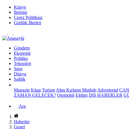
Künye
İletişim
Çerez Politikası
Gizlilik İlkeleri
Gündem
Ekonomi
Politika
Teknoloji
Spor
Dünya
Sağlık
Magazin
Kitap
Turizm
Altın Kızların Mutfağı
Advertorial
CAN
ZAMAN GELECEK?
Otomobil
Eğitim
DIŞ HABERLER
G
Ara
Haberler
Genel