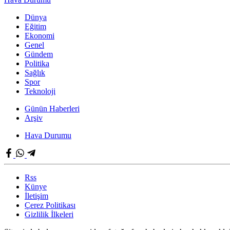
Dünya
Eğitim
Ekonomi
Genel
Gündem
Politika
Sağlık
Spor
Teknoloji
Günün Haberleri
Arşiv
Hava Durumu
Rss
Künye
İletişim
Çerez Politikası
Gizlilik İlkeleri