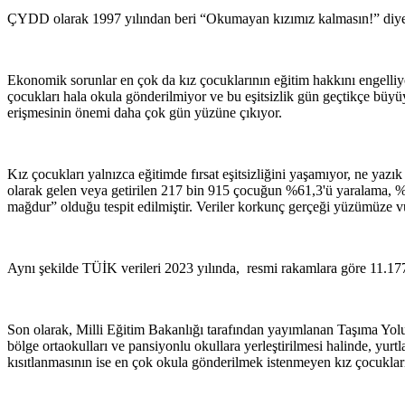
ÇYDD olarak 1997 yılından beri “Okumayan kızımız kalmasın!” diyere
Ekonomik sorunlar en çok da kız çocuklarının eğitim hakkını engelliyor
çocukları hala okula gönderilmiyor ve bu eşitsizlik gün geçtikçe büyü
erişmesinin önemi daha çok gün yüzüne çıkıyor.
Kız çocukları yalnızca eğitimde fırsat eşitsizliğini yaşamıyor, ne ya
olarak gelen veya getirilen 217 bin 915 çocuğun %61,3'ü yaralama, %11,
mağdur” olduğu tespit edilmiştir. Veriler korkunç gerçeği yüzümüze v
Aynı şekilde TÜİK verileri 2023 yılında, resmi rakamlara göre 11.17
Son olarak, Milli Eğitim Bakanlığı tarafından yayımlanan Taşıma Yoluy
bölge ortaokulları ve pansiyonlu okullara yerleştirilmesi halinde, yurt
kısıtlanmasının ise en çok okula gönderilmek istenmeyen kız çocukların