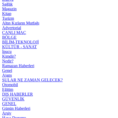
Sağlık
Magazin
Kitap
Turizm
Altın Kızların Mutfağı
Advertorial
CANLI MAÇ
BÖLGE
BİLİM-TEKNOLOJİ
KÜLTÜR - SANAT
İpucu
Kimdir?
Nedir?
Ramazan Haberleri
Genel
Ajans
SULAR NE ZAMAN GELECEK?
Otomobil
Eğitim
DIŞ HABERLER
GÜVENLİK
GENEL
Günün Haberleri
Arşiv
Hava Durumu