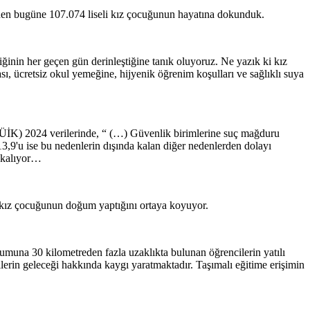
den bugüne 107.074 liseli kız çocuğunun hayatına dokunduk.
iğinin her geçen gün derinleştiğine tanık oluyoruz. Ne yazık ki kız
ı, ücretsiz okul yemeğine, hijyenik öğrenim koşulları ve sağlıklı suya
n (TÜİK) 2024 verilerinde, “ (…) Güvenlik birimlerine suç mağduru
13,9'u ise bu nedenlerin dışında kalan diğer nedenlerden dolayı
z kalıyor…
a kız çocuğunun doğum yaptığını ortaya koyuyor.
umuna 30 kilometreden fazla uzaklıkta bulunan öğrencilerin yatılı
cilerin geleceği hakkında kaygı yaratmaktadır. Taşımalı eğitime erişimin