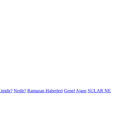
imdir?
Nedir?
Ramazan Haberleri
Genel
Ajans
SULAR NE