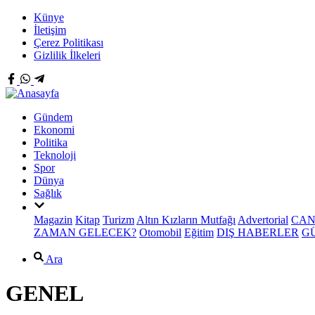
Künye
İletişim
Çerez Politikası
Gizlilik İlkeleri
Gündem
Ekonomi
Politika
Teknoloji
Spor
Dünya
Sağlık
Magazin
Kitap
Turizm
Altın Kızların Mutfağı
Advertorial
CAN
ZAMAN GELECEK?
Otomobil
Eğitim
DIŞ HABERLER
G
Ara
GENEL