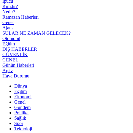
İpucu
Kimdir?
Nedir?
Ramazan Haberleri
Genel
Ajans
SULAR NE ZAMAN GELECEK?
Otomobil
Eğitim
DIŞ HABERLER
GÜVENLİK
GENEL
Günün Haberleri
Arşiv
Hava Durumu
Dünya
Eğitim
Ekonomi
Genel
Gündem
Politika
Sağlık
Spor
Teknoloji