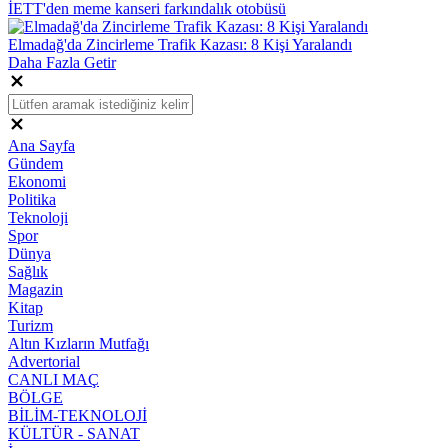
İETT'den meme kanseri farkındalık otobüsü
Elmadağ'da Zincirleme Trafik Kazası: 8 Kişi Yaralandı
Daha Fazla Getir
Ana Sayfa
Gündem
Ekonomi
Politika
Teknoloji
Spor
Dünya
Sağlık
Magazin
Kitap
Turizm
Altın Kızların Mutfağı
Advertorial
CANLI MAÇ
BÖLGE
BİLİM-TEKNOLOJİ
KÜLTÜR - SANAT