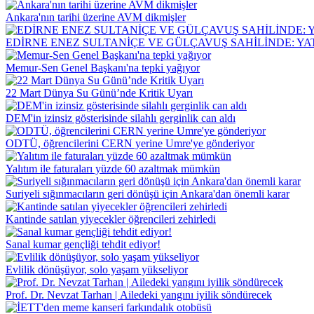
Ankara'nın tarihi üzerine AVM dikmişler
EDİRNE ENEZ SULTANİÇE VE GÜLÇAVUŞ SAHİLİNDE: YAT
Memur-Sen Genel Başkanı'na tepki yağıyor
22 Mart Dünya Su Günü’nde Kritik Uyarı
DEM'in izinsiz gösterisinde silahlı gerginlik can aldı
ODTÜ, öğrencilerini CERN yerine Umre'ye gönderiyor
Yalıtım ile faturaları yüzde 60 azaltmak mümkün
Suriyeli sığınmacıların geri dönüşü için Ankara'dan önemli karar
Kantinde satılan yiyecekler öğrencileri zehirledi
Sanal kumar gençliği tehdit ediyor!
Evlilik dönüşüyor, solo yaşam yükseliyor
Prof. Dr. Nevzat Tarhan | Ailedeki yangını iyilik söndürecek