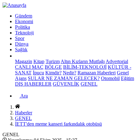
Gündem
Ekonomi
Politika
Teknoloji
Spor
Dünya
Sağlık
Magazin
Kitap
Turizm
Altın Kızların Mutfağı
Advertorial
CANLI MAÇ
BÖLGE
BİLİM-TEKNOLOJİ
KÜLTÜR -
SANAT
İpucu
Kimdir?
Nedir?
Ramazan Haberleri
Genel
Ajans
SULAR NE ZAMAN GELECEK?
Otomobil
Eğitim
DIŞ HABERLER
GÜVENLİK
GENEL
Ara
Haberler
GENEL
İETT'den meme kanseri farkındalık otobüsü
GENEL