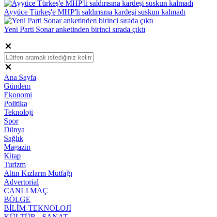
Ayyüce Türkeş'e MHP'li saldırısına kardeşi suskun kalmadı
Yeni Parti Sonar anketinden birinci sırada çıktı
Ana Sayfa
Gündem
Ekonomi
Politika
Teknoloji
Spor
Dünya
Sağlık
Magazin
Kitap
Turizm
Altın Kızların Mutfağı
Advertorial
CANLI MAÇ
BÖLGE
BİLİM-TEKNOLOJİ
KÜLTÜR - SANAT