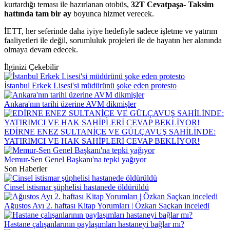
kurtardığı teması ile hazırlanan otobüs,
32T Cevatpaşa- Taksim
hattında tam bir ay
boyunca hizmet verecek.
İETT, her seferinde daha iyiye hedefiyle sadece işletme ve yatırım
faaliyetleri ile değil, sorumluluk projeleri ile de hayatın her alanında
olmaya devam edecek.
İlginizi Çekebilir
İstanbul Erkek Lisesi'si müdürünü şoke eden protesto
Ankara'nın tarihi üzerine AVM dikmişler
EDİRNE ENEZ SULTANİÇE VE GÜLÇAVUŞ SAHİLİNDE:
YATIRIMCI VE HAK SAHİPLERİ CEVAP BEKLİYOR!
Memur-Sen Genel Başkanı'na tepki yağıyor
Son Haberler
Cinsel istismar şüphelisi hastanede öldürüldü
Ağustos Ayı 2. haftası Kitap Yorumları | Özkan Saçkan inceledi
Hastane çalışanlarının paylaşımları hastaneyi bağlar mı?