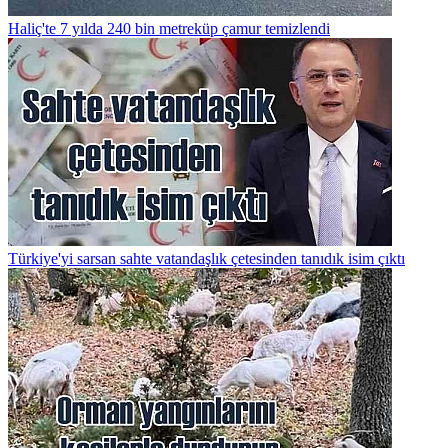
Haliç'te 7 yılda 240 bin metreküp çamur temizlendi
Türkiye'yi sarsan sahte vatandaşlık çetesinden tanıdık isim çıktı