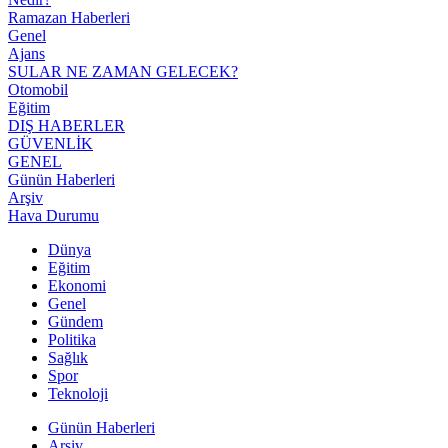
Ramazan Haberleri
Genel
Ajans
SULAR NE ZAMAN GELECEK?
Otomobil
Eğitim
DIŞ HABERLER
GÜVENLİK
GENEL
Günün Haberleri
Arşiv
Hava Durumu
Dünya
Eğitim
Ekonomi
Genel
Gündem
Politika
Sağlık
Spor
Teknoloji
Günün Haberleri
Arşiv