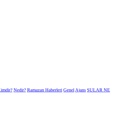
imdir?
Nedir?
Ramazan Haberleri
Genel
Ajans
SULAR NE