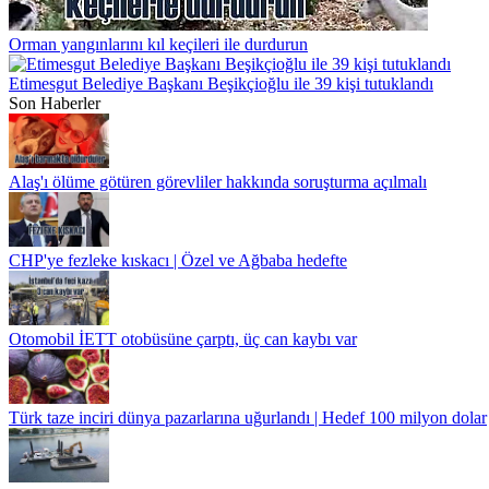
Orman yangınlarını kıl keçileri ile durdurun
Etimesgut Belediye Başkanı Beşikçioğlu ile 39 kişi tutuklandı
Son Haberler
Alaş'ı ölüme götüren görevliler hakkında soruşturma açılmalı
CHP'ye fezleke kıskacı | Özel ve Ağbaba hedefte
Otomobil İETT otobüsüne çarptı, üç can kaybı var
Türk taze inciri dünya pazarlarına uğurlandı | Hedef 100 milyon dolar