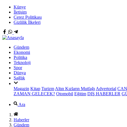
Künye
İletişim
Çerez Politikası
Gizlilik İlkeleri
Gündem
Ekonomi
Politika
Teknoloji
Spor
Dünya
Sağlık
Magazin
Kitap
Turizm
Altın Kızların Mutfağı
Advertorial
CAN
ZAMAN GELECEK?
Otomobil
Eğitim
DIŞ HABERLER
G
Ara
Haberler
Gündem