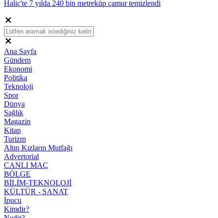
Haliç'te 7 yılda 240 bin metreküp çamur temizlendi
Ana Sayfa
Gündem
Ekonomi
Politika
Teknoloji
Spor
Dünya
Sağlık
Magazin
Kitap
Turizm
Altın Kızların Mutfağı
Advertorial
CANLI MAÇ
BÖLGE
BİLİM-TEKNOLOJİ
KÜLTÜR - SANAT
İpucu
Kimdir?
Nedir?