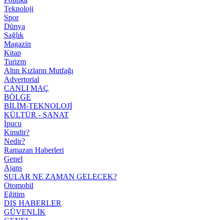
Teknoloji
Spor
Dünya
Sağlık
Magazin
Kitap
Turizm
Altın Kızların Mutfağı
Advertorial
CANLI MAÇ
BÖLGE
BİLİM-TEKNOLOJİ
KÜLTÜR - SANAT
İpucu
Kimdir?
Nedir?
Ramazan Haberleri
Genel
Ajans
SULAR NE ZAMAN GELECEK?
Otomobil
Eğitim
DIŞ HABERLER
GÜVENLİK