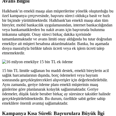
Avans Bilgisi
Halkbank’ın emekli maaşı alan müşterilerine yönelik oluşturduğu bu
özel kampanya çerçevesinde, başvuru süreci oldukça basit ve hızlı
bir biçimde yürütülmektedir. Halkbank'tan emekli maaşı alan tüm
bireyler, mobil bankacılık uygulamasından, internet bankacılığından
veya bankamatiklerden bu nakit avans için başvuruda bulunma
imkanına sahiptir. Onay süreci birkaç dakika içerisinde
tamamlanmaktadır ve avans limiti onay aldığında bu tutar doğrudan
emekliye ait müşteri hesabına aktarılmaktadır. Banka, bu aşamada
dosya masrafıyla birlikte tahsis ücreti veya ek işlem ücreti talep
etmemektedir.
15 bin TL limitle sağlanan bu maddi destek, emekli bireylerin acil
sağlık harcamalarının dışında, borç ödemeleri veya bayram
sonrasında gerçekleştirecekleri alışverişler için değerlendirilebilir.
Aynı zamanda, geriye ödeme planı emekli müşterinin maaş
günlerine göre planlanarak kolaylık sağlanmaktadır. Geriye
ödemeler, düşük faizle beraber birkaç ay süresince taksitler halinde
gerçekleştirilebilmektedir. Bu durum, özellikle sabit gelire sahip
emeklilere önemli avantaj sağlamaktadır.
Kampanya Kısa Süreli: Başvurulara Büyük İlgi