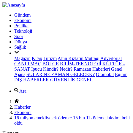
Gündem
Ekonomi
Politika
Teknoloji
Spor
Dünya
Sağlık
Magazin
Kitap
Turizm
Altın Kızların Mutfağı
Advertorial
CANLI MAÇ
BÖLGE
BİLİM-TEKNOLOJİ
KÜLTÜR -
SANAT
İpucu
Kimdir?
Nedir?
Ramazan Haberleri
Genel
Ajans
SULAR NE ZAMAN GELECEK?
Otomobil
Eğitim
DIŞ HABERLER
GÜVENLİK
GENEL
Ara
Haberler
Ekonomi
16 milyon emekliye ek ödeme: 15 bin TL ödeme takvimi belli
oldu