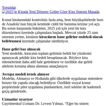
Yorumlar
Konut kiralarındaki kontrolsüz fazla artış, hem büyükşehirlerde hem
de Anadolu’nun birçok kentinde ciddi bir barınma krizine yol açtı.
Bu sorun karşısında hükümet, 2025 yılı için yeni bir kira
düzenlemesi üzerinde çalışmalara başladı. Mevcut yüzde 25 zam
sınırının yerine, kiraların
kiracıların hane gelirine endeksli olarak
belirlenmesi
üzerinde çalışmalar sürdürüyor.
Hane geliri baz alınacak
Yeni modelde, kiracının toplam gelirinin belirli bir yüzdesini
aşmayacak şekilde kira bedeli hesaplanacak. Böylece kira
ödemelerinin daha adil hale getirilmesi ve özellikle dar gelirli
ailelerin koruma altına alınması amaçlanıyor.
Avrupa modeli örnek alınıyor
Modelin, Almanya ve Hollanda gibi ülkelerde uygulanan sistemlere
benzer bir yapıda olacağı belirtiliyor. Özellikle sosyal konut
projelerinde pilot uygulama planlanırken, özel sektöre de kademeli
geçiş gündemde.
Uzmanlar uyarıyor
Gayrimenkul Uzmanı Dr. Levent Yılmaz, “Eğer bu sistem