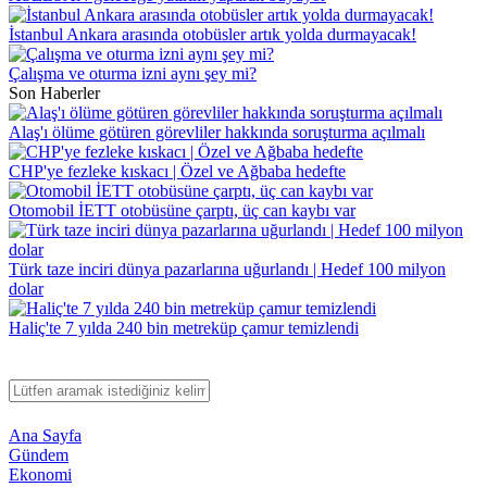
İstanbul Ankara arasında otobüsler artık yolda durmayacak!
Çalışma ve oturma izni aynı şey mi?
Son Haberler
Alaş'ı ölüme götüren görevliler hakkında soruşturma açılmalı
CHP'ye fezleke kıskacı | Özel ve Ağbaba hedefte
Otomobil İETT otobüsüne çarptı, üç can kaybı var
Türk taze inciri dünya pazarlarına uğurlandı | Hedef 100 milyon
dolar
Haliç'te 7 yılda 240 bin metreküp çamur temizlendi
Ana Sayfa
Gündem
Ekonomi