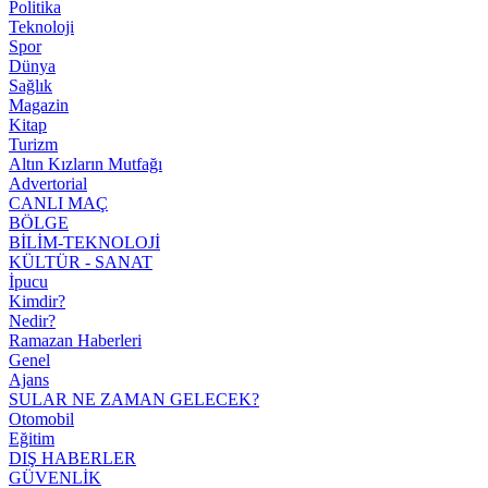
Politika
Teknoloji
Spor
Dünya
Sağlık
Magazin
Kitap
Turizm
Altın Kızların Mutfağı
Advertorial
CANLI MAÇ
BÖLGE
BİLİM-TEKNOLOJİ
KÜLTÜR - SANAT
İpucu
Kimdir?
Nedir?
Ramazan Haberleri
Genel
Ajans
SULAR NE ZAMAN GELECEK?
Otomobil
Eğitim
DIŞ HABERLER
GÜVENLİK