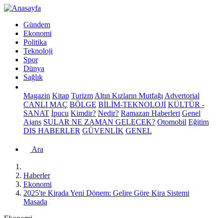
Gündem
Ekonomi
Politika
Teknoloji
Spor
Dünya
Sağlık
Magazin
Kitap
Turizm
Altın Kızların Mutfağı
Advertorial
CANLI MAÇ
BÖLGE
BİLİM-TEKNOLOJİ
KÜLTÜR -
SANAT
İpucu
Kimdir?
Nedir?
Ramazan Haberleri
Genel
Ajans
SULAR NE ZAMAN GELECEK?
Otomobil
Eğitim
DIŞ HABERLER
GÜVENLİK
GENEL
Ara
Haberler
Ekonomi
2025'te Kirada Yeni Dönem: Gelire Göre Kira Sistemi
Masada