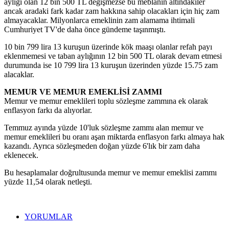
aylığı olan 12 bin 500 TL değişmezse bu meblanın altındakiler
ancak aradaki fark kadar zam hakkına sahip olacakları için hiç zam
almayacaklar. Milyonlarca emeklinin zam alamama ihtimali
Cumhuriyet TV'de daha önce gündeme taşınmıştı.
10 bin 799 lira 13 kuruşun üzerinde kök maaşı olanlar refah payı
eklenmemesi ve taban aylığının 12 bin 500 TL olarak devam etmesi
durumunda ise 10 799 lira 13 kuruşun üzerinden yüzde 15.75 zam
alacaklar.
MEMUR VE MEMUR EMEKLİSİ ZAMMI
Memur ve memur emeklileri toplu sözleşme zammına ek olarak
enflasyon farkı da alıyorlar.
Temmuz ayında yüzde 10'luk sözleşme zammı alan memur ve
memur emeklileri bu oranı aşan miktarda enflasyon farkı almaya hak
kazandı. Ayrıca sözleşmeden doğan yüzde 6'lık bir zam daha
eklenecek.
Bu hesaplamalar doğrultusunda memur ve memur emeklisi zammı
yüzde 11,54 olarak netleşti.
YORUMLAR