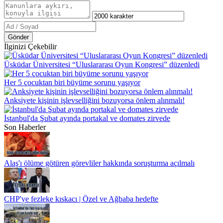
Gönder
İlginizi Çekebilir
Üsküdar Üniversitesi “Uluslararası Oyun Kongresi” düzenledi
Her 5 çocuktan biri büyüme sorunu yaşıyor
Anksiyete kişinin işlevselliğini bozuyorsa önlem alınmalı!
İstanbul'da Şubat ayında portakal ve domates zirvede
Son Haberler
Alaş'ı ölüme götüren görevliler hakkında soruşturma açılmalı
CHP'ye fezleke kıskacı | Özel ve Ağbaba hedefte