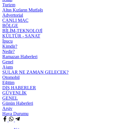
Turizm
Altın Kızların Mutfağı
Advertorial
CANLI MAÇ
BÖLGE
BİLİM-TEKNOLOJİ
KÜLTÜR - SANAT
İpucu
Kimdir?
Nedir?
Ramazan Haberleri
Genel
Ajans
SULAR NE ZAMAN GELECEK?
Otomobil
Eğitim
DIŞ HABERLER
GÜVENLİK
GENEL
Günün Haberleri
Arşiv
Hava Durumu