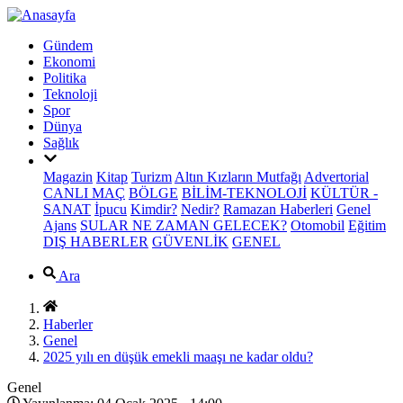
Gündem
Ekonomi
Politika
Teknoloji
Spor
Dünya
Sağlık
Magazin
Kitap
Turizm
Altın Kızların Mutfağı
Advertorial
CANLI MAÇ
BÖLGE
BİLİM-TEKNOLOJİ
KÜLTÜR -
SANAT
İpucu
Kimdir?
Nedir?
Ramazan Haberleri
Genel
Ajans
SULAR NE ZAMAN GELECEK?
Otomobil
Eğitim
DIŞ HABERLER
GÜVENLİK
GENEL
Ara
Haberler
Genel
2025 yılı en düşük emekli maaşı ne kadar oldu?
Genel