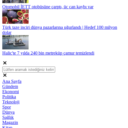
Otomobil İETT otobüsüne çarptı, üç can kaybı var
Türk taze inciri dünya pazarlarına uğurlandı | Hedef 100 milyon
dolar
Haliç'te 7 yılda 240 bin metreküp çamur temizlendi
Ana Sayfa
Gündem
Ekonomi
Politika
Teknoloji
Spor
Dünya
Sağlık
Magazin
Kitap