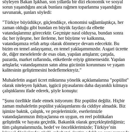
söyleyen Bakan Işıkhan, son yıllarda bir dizi ekonomik ve sosyal
sorun yaşandığını ancak bunlara rağmen toparlanma yaşandığını
savunarak, şunları söyledi:
"Türkiye büyüdükçe, güçlendikçe, ekonomisi sağlamlaştıkça, her
zaman olduğu gibi bundan en büyük faydayı da elbette
vatandaşlarımız görecektir. Geçmişte nasıl olduysa, bundan sonra
da; her iyileşme, her ilerleme, her büyüme ve kalkınma,
vatandaşımıza refah artışı olarak dönmeye devam edecektir. Bu
bizim en temel anlayışımız, en temel yaklaşımımızdır. Asgari ücrette
de, diğer meselelerde de esas olan, yapılan artışların; çarşıda,
pazarda, market raflarında, etiketlerde eriyip gitmemesidir. Yapılan
artışlarla; vatandaşımızın satın alma gücünün korunması ve yaşam
kalitesinin geliştirmesini hedeflemekteyiz."
Muhalefetin asgari ücret miktarına yönelik açıklamalarına "popülist"
olarak niteleyen Işıkhan, işgücü piyasalarını daha dayanıklı kılmaya
çalıştıklarını ifade ederek, şöyle konuştu:
"Şunu özellikle ifade etmek istiyorum: Biz popülist değiliz. Hiçbir
zaman muhalefetin popülist yaklaşımlarını da ciddiye almadık. Biz
işimize baktık, çalıştık, ve projelerimizle, eserlerimizle
vatandaşlarımızın ihtiyaçlarına en uygun, en reel politikaları
geliştirdik ve hayata geçirdik. Bakanlık olarak gerçekleştirdiğimiz;
tüm çalışmalarımızda, hedef ve önceliklerimizde; Türkiye’nin