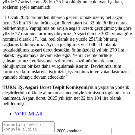
yüzde 27 artış ile net 28 bin 75 lira olduğunu açıklayan Işıkhan,
sözlerini şöyle tamamladı:
"1 Ocak 2026 tarihinden itibaren geçerli olmak üzere; net asgari
ücret 28 bin 75 lira, brüt asgari ücret tutarı ise 33 bin 30 lira olarak
belirlenmiştir. Yaptığımız bu artışla asgari ücreti; geçtiğimiz yıla göre
yüzde 27 oranında artırmış oluyoruz. Asgari ücrette 2002 yılına göre
nominal olarak 171 kat, reel olarak ise yüzde 251’lik bir artış
sağlamış bulunuyoruz. Ayrıca geçtiğimiz yıl 1000 TL olarak
uyguladığımız asgari ücret desteğini önümüzdeki yıl bin 270 lira
olarak uygulamaya devam edeceğiz. Yeni ücret ile birlikte
çalışanlarımızı; enflasyona ezdirmeme sözümüzün arkasında
olduğumuzu bir kez daha vurgulamak isterim. Devletimiz; tüm
kurum ve kuruluşlarıyla işçimizin, işverenimizin ve vatandaşımızın
yanında olmaya devam edecektir."
TÜRK-İŞ, Asgari Ücret Tespit Komisyonu
'nun yapısına yönelik
eleştirilerinin dikkate alınmaması nedeniyle komisyon toplantılarına
katılmadı. Asgari ücret, 2025 yılı için net 22 bin 104 lira olarak
belirlenmişti.
YORUMLAR