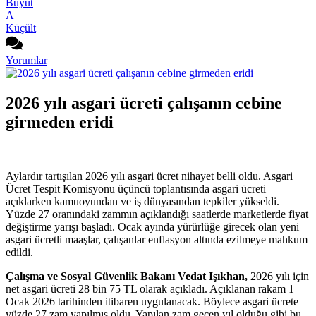
Büyüt
A
Küçült
Yorumlar
2026 yılı asgari ücreti çalışanın cebine
girmeden eridi
Aylardır tartışılan 2026 yılı asgari ücret nihayet belli oldu. Asgari
Ücret Tespit Komisyonu üçüncü toplantısında asgari ücreti
açıklarken kamuoyundan ve iş dünyasından tepkiler yükseldi.
Yüzde 27 oranındaki zammın açıklandığı saatlerde marketlerde fiyat
değiştirme yarışı başladı. Ocak ayında yürürlüğe girecek olan yeni
asgari ücretli maaşlar, çalışanlar enflasyon altında ezilmeye mahkum
edildi.
Çalışma ve Sosyal Güvenlik Bakanı Vedat Işıkhan,
2026 yılı için
net asgari ücreti 28 bin 75 TL olarak açıkladı. Açıklanan rakam 1
Ocak 2026 tarihinden itibaren uygulanacak. Böylece asgari ücrete
yüzde 27 zam yapılmış oldu. Yapılan zam geçen yıl olduğu gibi bu