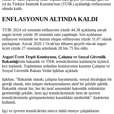
yıl da Türkiye İstatistik Kurumu'nun (TÜİK) açıkladığı enflasyonun
altında kaldı.
ENFLASYONUN ALTINDA KALDI
TÜİK 2024 yıl sonunda enflasyonu yüzde 44.38 açıklamış ancak
asgari ücrete yüzde 30 oranında zam yapılmıştı. Son açıklanan
enflasyon verisinde ise kurum oluşan enflasyonu yüzde 31.07 olarak
paylaşmıştı. Ancak 2026 1 Ocak'tan itibaren geçerli olacak asgari
ücret yüzde 27 oranında artırılarak 28 bin 75 lira oldu.
Asgari Ücret Tespit Komisyonu, Çalışma ve Sosyal Güvenlik
Bakanlığı
'nda bakanlık ve TİSK temsilcilerinin katılımıyla üçüncü
kez toplandı. Toplantının ardından komisyonun kararını Çalışma ve
Sosyal Güvenlik Bakanı Vedat Işıkhan açıkladı.
Işıkhan, "Bakanlık olarak; çalışma hayatımızda, sosyal diyaloğun bir
gereği olarak, tüm istişare mekanizmalarını aktif bir şekilde işlettik.
Bakanlık olarak biz, her iki taraf arasındaki hakemlik rolümüzün
gerektirdiği şekilde, hem işçi temsilcilerimizle hem de işveren
temsilcilerimizle görüşmelerimizi kararlılıkla sürdürdük" ifadelerini
kullandı.
İşçi ve işveren temsilcilerini sürece dahil etmeye çalıştıklarını