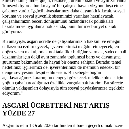
küresel dönüşümde; güçlü, rekabetçi, üretim odaklı ve aynı zamanda
'kimseyi dışarıda bırakmayan' bir çalışma hayatı vizyonu inşa etme
çabamız vardır. İşgücü piyasalarımızı daha dayanıklı kılacak, sosyal
koruma ve sosyal güvenlik sistemimizi yarınlara hazırlayacak,
çalışanlarımızın beceri dönüşümünü hızlandıracak politikaları
hazırlama ve uygulama noktasında, bunu bir mecburiyet olarak
görüyoruz.
Bu anlayışla, asgari ücrette de çalışanlarımızın hakkını ve emeğini
enflasyona ezdirmeyecek, işverenlerimizi mağdur etmeyecek; en
doğru ve en makul, ortak noktada fikir birliğine varmak, sadece mali
kazanımlar için değil aynı zamanda toplumsal barış ve dayanışma
şuurumuz bakımından da hayati bir öneme sahiptir. Burada; temel
hedefimiz; işçilerimizi de, işverenlerimizi de memnun edecek, bir
denge seviyesinin tespit edilmesidir. Bu sebeple bugün
açıklayacağımız kararın; bu dengeyi gözetecek nitelikte olması için
yoğun çaba harcadığımızı özellikle vurgulamak isterim. Bu süreçte
olumlu yaklaşımları dolayısıyla tüm sosyal paydaşlarımıza teşekkür
ediyorum."
ASGARİ ÜCRETTEKİ NET ARTIŞ
YÜZDE 27
Asgari ücretin 1 Ocak 2026 tarihinden itibaren geçerli olmak üzere