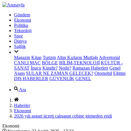
Gündem
Ekonomi
Politika
Teknoloji
Spor
Dünya
Sağlık
Magazin
Kitap
Turizm
Altın Kızların Mutfağı
Advertorial
CANLI MAÇ
BÖLGE
BİLİM-TEKNOLOJİ
KÜLTÜR -
SANAT
İpucu
Kimdir?
Nedir?
Ramazan Haberleri
Genel
Ajans
SULAR NE ZAMAN GELECEK?
Otomobil
Eğitim
DIŞ HABERLER
GÜVENLİK
GENEL
Ara
Haberler
Ekonomi
2026 yılı asgari ücreti çalışanın cebine girmeden eridi
Ekonomi