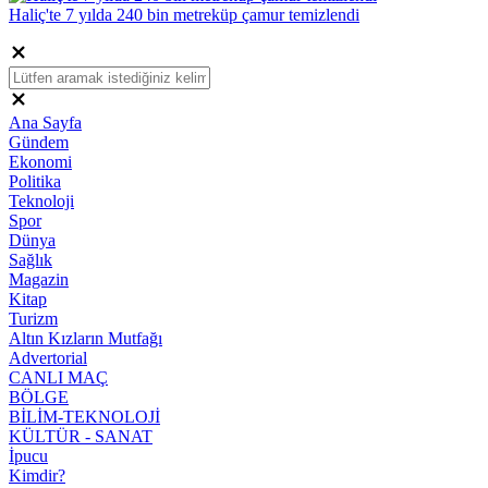
Haliç'te 7 yılda 240 bin metreküp çamur temizlendi
Ana Sayfa
Gündem
Ekonomi
Politika
Teknoloji
Spor
Dünya
Sağlık
Magazin
Kitap
Turizm
Altın Kızların Mutfağı
Advertorial
CANLI MAÇ
BÖLGE
BİLİM-TEKNOLOJİ
KÜLTÜR - SANAT
İpucu
Kimdir?