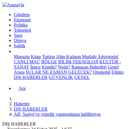
Gündem
Ekonomi
Politika
Teknoloji
Spor
Dünya
Sağlık
Magazin
Kitap
Turizm
Altın Kızların Mutfağı
Advertorial
CANLI MAÇ
BÖLGE
BİLİM-TEKNOLOJİ
KÜLTÜR -
SANAT
İpucu
Kimdir?
Nedir?
Ramazan Haberleri
Genel
Ajans
SULAR NE ZAMAN GELECEK?
Otomobil
Eğitim
DIŞ HABERLER
GÜVENLİK
GENEL
Ara
Haberler
DIŞ HABERLER
AB, Suriye'ye yönelik yaptırımlarını hafifletiyor
DIŞ HABERLER