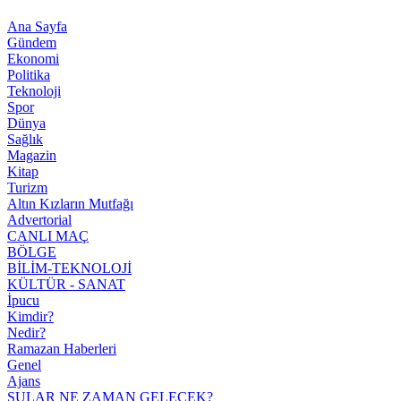
Ana Sayfa
Gündem
Ekonomi
Politika
Teknoloji
Spor
Dünya
Sağlık
Magazin
Kitap
Turizm
Altın Kızların Mutfağı
Advertorial
CANLI MAÇ
BÖLGE
BİLİM-TEKNOLOJİ
KÜLTÜR - SANAT
İpucu
Kimdir?
Nedir?
Ramazan Haberleri
Genel
Ajans
SULAR NE ZAMAN GELECEK?