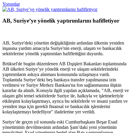
Yorumlar
AB, Suriye’ye yönelik yaptırımlarını hafifletiyor
AB, Suriye'deki yönetim değişikliğinin ardından ülkenin yeniden
inşasına yardım amacıyla Suriye'nin enerji, ulaşım ve bankacılık
sektörlerine yönelik yaptırımları hafiflettiğini duyurdu.
Brüksel'de bugün düzenlenen AB Dışişleri Bakanları toplantısında
AB ülkeleri Suriye’ye yönelik enerji ve ulaşım sektörlerindeki
yaptırımların askıya alınması konusunda uzlaşmaya vardı.
Toplantıda Suriye’deki beş bankaya transfer yapılmasına izin
verilmesi ve Suriye Merkez Bankası'na fon sağlanmasına ilişkin
kararlar da alındı. Konuyla ilgili yapılan açıklamada, "AB, enerji ve
ulaşım gibi temel sektörlerde Suriye ile, halkıyla ve işletmeleriyle
etkileşimi kolaylaştırmayı, ayrıca bu sektörlerle ve insani yardım ve
yeniden inşa için gerekli finansal ve bankacılık işlemlerini
kolaylaştırmayı hedefliyor" ifadelerine yer verildi.
Suriye’de geçen yıl sonunda eski Cumhurbaşkanı Beşar Esad
yönetiminin devrilmesinin ardından Şam’daki yeni yönetimin
temsilcileri, Esad yönetimini hedef alan Batı yaptırımlarının