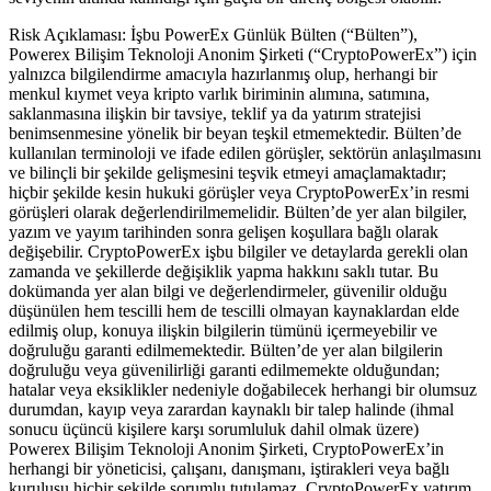
Risk Açıklaması: İşbu PowerEx Günlük Bülten (“Bülten”),
Powerex Bilişim Teknoloji Anonim Şirketi (“CryptoPowerEx”) için
yalnızca bilgilendirme amacıyla hazırlanmış olup, herhangi bir
menkul kıymet veya kripto varlık biriminin alımına, satımına,
saklanmasına ilişkin bir tavsiye, teklif ya da yatırım stratejisi
benimsenmesine yönelik bir beyan teşkil etmemektedir. Bülten’de
kullanılan terminoloji ve ifade edilen görüşler, sektörün anlaşılmasını
ve bilinçli bir şekilde gelişmesini teşvik etmeyi amaçlamaktadır;
hiçbir şekilde kesin hukuki görüşler veya CryptoPowerEx’in resmi
görüşleri olarak değerlendirilmemelidir. Bülten’de yer alan bilgiler,
yazım ve yayım tarihinden sonra gelişen koşullara bağlı olarak
değişebilir. CryptoPowerEx işbu bilgiler ve detaylarda gerekli olan
zamanda ve şekillerde değişiklik yapma hakkını saklı tutar. Bu
dokümanda yer alan bilgi ve değerlendirmeler, güvenilir olduğu
düşünülen hem tescilli hem de tescilli olmayan kaynaklardan elde
edilmiş olup, konuya ilişkin bilgilerin tümünü içermeyebilir ve
doğruluğu garanti edilmemektedir. Bülten’de yer alan bilgilerin
doğruluğu veya güvenilirliği garanti edilmemekte olduğundan;
hatalar veya eksiklikler nedeniyle doğabilecek herhangi bir olumsuz
durumdan, kayıp veya zarardan kaynaklı bir talep halinde (ihmal
sonucu üçüncü kişilere karşı sorumluluk dahil olmak üzere)
Powerex Bilişim Teknoloji Anonim Şirketi, CryptoPowerEx’in
herhangi bir yöneticisi, çalışanı, danışmanı, iştirakleri veya bağlı
kuruluşu hiçbir şekilde sorumlu tutulamaz. CryptoPowerEx yatırım