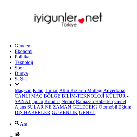
Gündem
Ekonomi
Politika
Teknoloji
Spor
Dünya
Sağlık
Magazin
Kitap
Turizm
Altın Kızların Mutfağı
Advertorial
CANLI MAÇ
BÖLGE
BİLİM-TEKNOLOJİ
KÜLTÜR -
SANAT
İpucu
Kimdir?
Nedir?
Ramazan Haberleri
Genel
Ajans
SULAR NE ZAMAN GELECEK?
Otomobil
Eğitim
DIŞ HABERLER
GÜVENLİK
GENEL
Ara