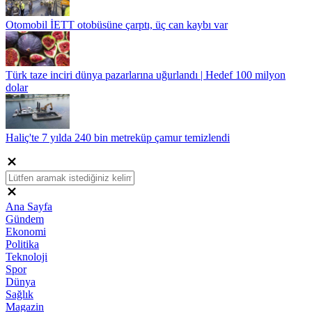
Otomobil İETT otobüsüne çarptı, üç can kaybı var
Türk taze inciri dünya pazarlarına uğurlandı | Hedef 100 milyon
dolar
Haliç'te 7 yılda 240 bin metreküp çamur temizlendi
Ana Sayfa
Gündem
Ekonomi
Politika
Teknoloji
Spor
Dünya
Sağlık
Magazin