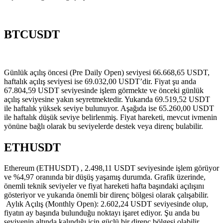
BTCUSDT
Günlük açılış öncesi (Pre Daily Open) seviyesi 66.668,65 USDT,
haftalık açılış seviyesi ise 69.032,00 USDT’dir. Fiyat şu anda
67.804,59 USDT seviyesinde işlem görmekte ve önceki günlük
açılış seviyesine yakın seyretmektedir. Yukarıda 69.519,52 USDT
ile haftalık yüksek seviye bulunuyor. Aşağıda ise 65.260,00 USDT
ile haftalık düşük seviye belirlenmiş. Fiyat hareketi, mevcut ivmenin
yönüne bağlı olarak bu seviyelerde destek veya direnç bulabilir.
ETHUSDT
Ethereum (ETHUSDT) , 2.498,11 USDT seviyesinde işlem görüyor
ve %4,97 oranında bir düşüş yaşamış durumda. Grafik üzerinde,
önemli teknik seviyeler ve fiyat hareketi hafta başındaki açılışını
gösteriyor ve yukarıda önemli bir direnç bölgesi olarak çalışabilir.
Aylık Açılış (Monthly Open): 2.602,24 USDT seviyesinde olup,
fiyatın ay başında bulunduğu noktayı işaret ediyor. Şu anda bu
seviyenin altında kalındığı için güçlü bir direnç bölgesi olabilir.