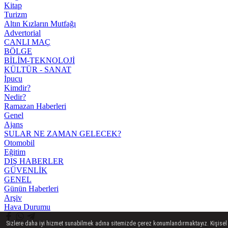
Kitap
Turizm
Altın Kızların Mutfağı
Advertorial
CANLI MAÇ
BÖLGE
BİLİM-TEKNOLOJİ
KÜLTÜR - SANAT
İpucu
Kimdir?
Nedir?
Ramazan Haberleri
Genel
Ajans
SULAR NE ZAMAN GELECEK?
Otomobil
Eğitim
DIŞ HABERLER
GÜVENLİK
GENEL
Günün Haberleri
Arşiv
Hava Durumu
Sizlere daha iyi hizmet sunabilmek adına sitemizde çerez konumlandırmaktayız. Kişisel