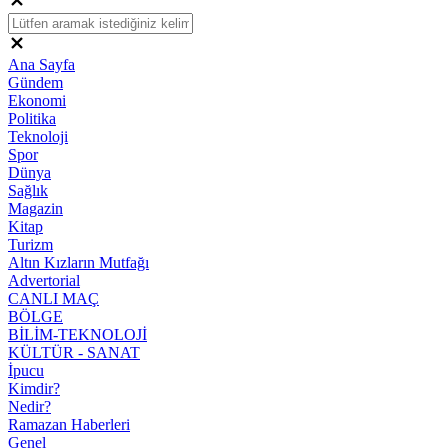
Ana Sayfa
Gündem
Ekonomi
Politika
Teknoloji
Spor
Dünya
Sağlık
Magazin
Kitap
Turizm
Altın Kızların Mutfağı
Advertorial
CANLI MAÇ
BÖLGE
BİLİM-TEKNOLOJİ
KÜLTÜR - SANAT
İpucu
Kimdir?
Nedir?
Ramazan Haberleri
Genel