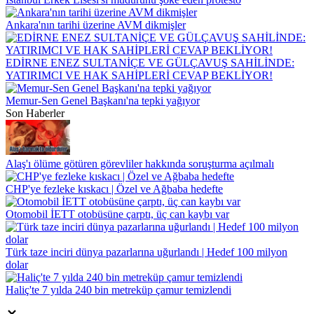
Ankara'nın tarihi üzerine AVM dikmişler
EDİRNE ENEZ SULTANİÇE VE GÜLÇAVUŞ SAHİLİNDE:
YATIRIMCI VE HAK SAHİPLERİ CEVAP BEKLİYOR!
Memur-Sen Genel Başkanı'na tepki yağıyor
Son Haberler
Alaş'ı ölüme götüren görevliler hakkında soruşturma açılmalı
CHP'ye fezleke kıskacı | Özel ve Ağbaba hedefte
Otomobil İETT otobüsüne çarptı, üç can kaybı var
Türk taze inciri dünya pazarlarına uğurlandı | Hedef 100 milyon
dolar
Haliç'te 7 yılda 240 bin metreküp çamur temizlendi