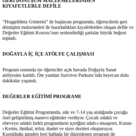
GERİ DÖNÜŞÜM MALZEMELERİNDEN
KIYAFETLERLE DEFİLE
“Hoşgeldiniz Gösterisi” ile başlayan programda, öğrencilerin geri
dönüşüm malzemeleri ile hazırladıkları kıyafetlerden oluşan defile ve
Değerler Eğitimi Korosu’nun seslendirdiği şarkılar büyük beğeni
topladı.
DOĞAYLA İÇ İÇE ATÖLYE ÇALIŞMASI
Program sonunda ise öğrenciler açık havada Doğayla Sanat
atölyesine katıldı. Öte yandan Survivor Parkuru’nda heyecan dolu
dakikalar yaşandı.
DEĞERLER EĞİTİMİ PROGRAMI
Değerler Eğitimi Programında, aile ve 7-14 yaş aralığında çocuğa
özel geliştirilmiş manevi eğitimler veriliyor. Çocuk odaklı ve
ebeveyn odaklı farklı programların içeriğini adab-ı muaşeret, Kuran-
ı Kerim, ilmihal, tefsir, ibadet ve siyer dersleri oluşturuyor.
Kurulduğu günden beri haftada bir düzenlenen program ile