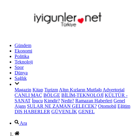
Gündem
Ekonomi
Politika
Teknoloji
Spor
Dünya
Sağlık
Magazin
Kitap
Turizm
Altın Kızların Mutfağı
Advertorial
CANLI MAÇ
BÖLGE
BİLİM-TEKNOLOJİ
KÜLTÜR -
SANAT
İpucu
Kimdir?
Nedir?
Ramazan Haberleri
Genel
Ajans
SULAR NE ZAMAN GELECEK?
Otomobil
Eğitim
DIŞ HABERLER
GÜVENLİK
GENEL
Ara