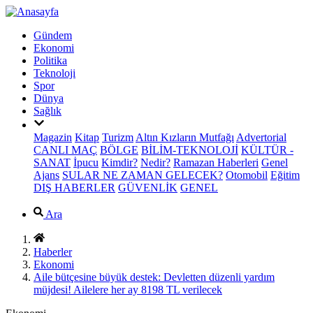
Gündem
Ekonomi
Politika
Teknoloji
Spor
Dünya
Sağlık
Magazin
Kitap
Turizm
Altın Kızların Mutfağı
Advertorial
CANLI MAÇ
BÖLGE
BİLİM-TEKNOLOJİ
KÜLTÜR -
SANAT
İpucu
Kimdir?
Nedir?
Ramazan Haberleri
Genel
Ajans
SULAR NE ZAMAN GELECEK?
Otomobil
Eğitim
DIŞ HABERLER
GÜVENLİK
GENEL
Ara
Haberler
Ekonomi
Aile bütçesine büyük destek: Devletten düzenli yardım
müjdesi! Ailelere her ay 8198 TL verilecek