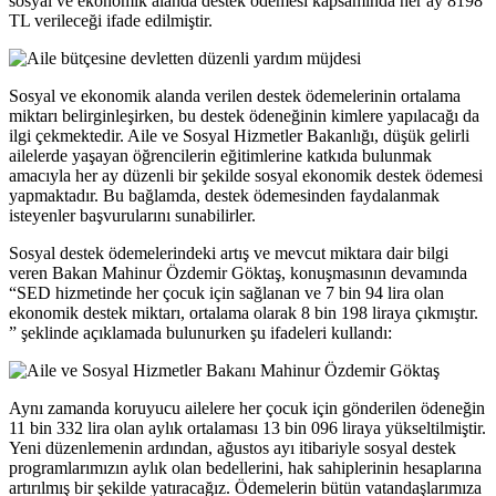
sosyal ve ekonomik alanda destek ödemesi kapsamında her ay 8198
TL verileceği ifade edilmiştir.
Sosyal ve ekonomik alanda verilen destek ödemelerinin ortalama
miktarı belirginleşirken, bu destek ödeneğinin kimlere yapılacağı da
ilgi çekmektedir. Aile ve Sosyal Hizmetler Bakanlığı, düşük gelirli
ailelerde yaşayan öğrencilerin eğitimlerine katkıda bulunmak
amacıyla her ay düzenli bir şekilde sosyal ekonomik destek ödemesi
yapmaktadır. Bu bağlamda, destek ödemesinden faydalanmak
isteyenler başvurularını sunabilirler.
Sosyal destek ödemelerindeki artış ve mevcut miktara dair bilgi
veren Bakan Mahinur Özdemir Göktaş, konuşmasının devamında
“SED hizmetinde her çocuk için sağlanan ve 7 bin 94 lira olan
ekonomik destek miktarı, ortalama olarak 8 bin 198 liraya çıkmıştır.
” şeklinde açıklamada bulunurken şu ifadeleri kullandı:
Aynı zamanda koruyucu ailelere her çocuk için gönderilen ödeneğin
11 bin 332 lira olan aylık ortalaması 13 bin 096 liraya yükseltilmiştir.
Yeni düzenlemenin ardından, ağustos ayı itibariyle sosyal destek
programlarımızın aylık olan bedellerini, hak sahiplerinin hesaplarına
artırılmış bir şekilde yatıracağız. Ödemelerin bütün vatandaşlarımıza