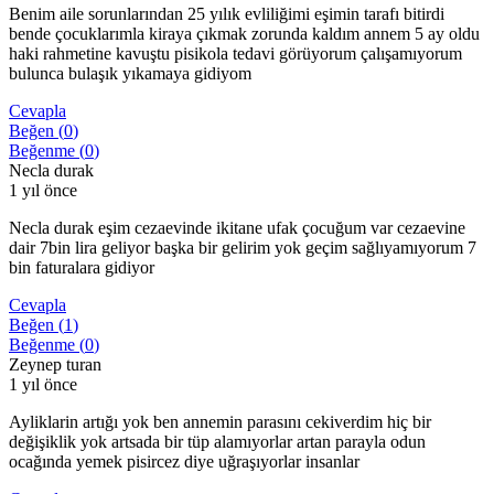
Benim aile sorunlarından 25 yılık evliliğimi eşimin tarafı bitirdi
bende çocuklarımla kiraya çıkmak zorunda kaldım annem 5 ay oldu
haki rahmetine kavuştu pisikola tedavi görüyorum çalışamıyorum
bulunca bulaşık yıkamaya gidiyom
Cevapla
Beğen (
0
)
Beğenme (
0
)
Necla durak
1 yıl önce
Necla durak eşim cezaevinde ikitane ufak çocuğum var cezaevine
dair 7bin lira geliyor başka bir gelirim yok geçim sağlıyamıyorum 7
bin faturalara gidiyor
Cevapla
Beğen (
1
)
Beğenme (
0
)
Zeynep turan
1 yıl önce
Ayliklarin artığı yok ben annemin parasını cekiverdim hiç bir
değişiklik yok artsada bir tüp alamıyorlar artan parayla odun
ocağında yemek pisircez diye uğraşıyorlar insanlar