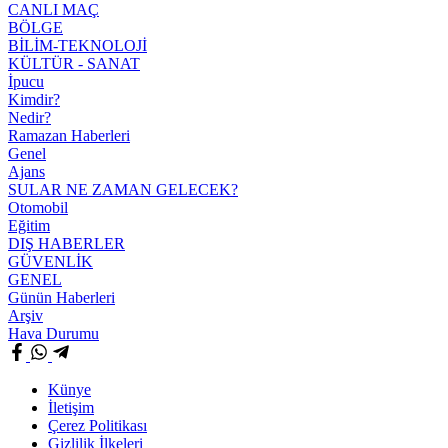
CANLI MAÇ
BÖLGE
BİLİM-TEKNOLOJİ
KÜLTÜR - SANAT
İpucu
Kimdir?
Nedir?
Ramazan Haberleri
Genel
Ajans
SULAR NE ZAMAN GELECEK?
Otomobil
Eğitim
DIŞ HABERLER
GÜVENLİK
GENEL
Günün Haberleri
Arşiv
Hava Durumu
Künye
İletişim
Çerez Politikası
Gizlilik İlkeleri