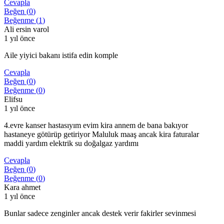
Cevapla
Beğen (
0
)
Beğenme (
1
)
Ali ersin varol
1 yıl önce
Aile yiyici bakanı istifa edin komple
Cevapla
Beğen (
0
)
Beğenme (
0
)
Elifsu
1 yıl önce
4.evre kanser hastasıyım evim kira annem de bana bakıyor
hastaneye götürüp getiriyor Maluluk maaş ancak kira faturalar
maddi yardım elektrik su doğalgaz yardımı
Cevapla
Beğen (
0
)
Beğenme (
0
)
Kara ahmet
1 yıl önce
Bunlar sadece zenginler ancak destek verir fakirler sevinmesi