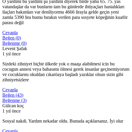
O yardimi bu yardimi şu yardimi diyerek birde yahu 65. 75. yas
vatandaşlar da var bunların tam bu günlerde ihtiyaçları hastalıkları
ilaçları bakımları var deniliyormu 4666 lirayla gelde geçin yeni
zamla 5390 lira bumu bırakın verilen para sosyete köpeğinin kuaför
parası değil
Cevapla
Beğen (
0
)
Beğenme (
0
)
Levent Şafak
1 yıl önce
Sizdeki zihniyet hiçbir ülkede yok o maaşı alabilmesi icin bu
cocugun annesi veya babasımı ölmesi gerek insanlar geçinemiyorum
ve cocuklarını okuldan cıkaröaya başladı yazıklar olsun sizin gibi
zihniyetsizlere
Cevapla
Beğen (
43
)
Beğenme (
3
)
Gülcan koç
1 yıl önce
Sosyal nakdi. Yardım nekadar oldu. Bunuda açıklarsanız. İyi olur
Cevapla