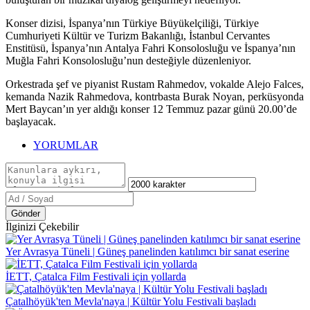
Konser dizisi, İspanya’nın Türkiye Büyükelçiliği, Türkiye
Cumhuriyeti Kültür ve Turizm Bakanlığı, İstanbul Cervantes
Enstitüsü, İspanya’nın Antalya Fahri Konsolosluğu ve İspanya’nın
Muğla Fahri Konsolosluğu’nun desteğiyle düzenleniyor.
Orkestrada şef ve piyanist Rustam Rahmedov, vokalde Alejo Falces,
kemanda Nazik Rahmedova, kontrbasta Burak Noyan, perküsyonda
Mert Baycan’ın yer aldığı konser 12 Temmuz pazar günü 20.00’de
başlayacak.
YORUMLAR
Gönder
İlginizi Çekebilir
Yer Avrasya Tüneli | Güneş panelinden katılımcı bir sanat eserine
İETT, Çatalca Film Festivali için yollarda
Çatalhöyük'ten Mevla'naya | Kültür Yolu Festivali başladı