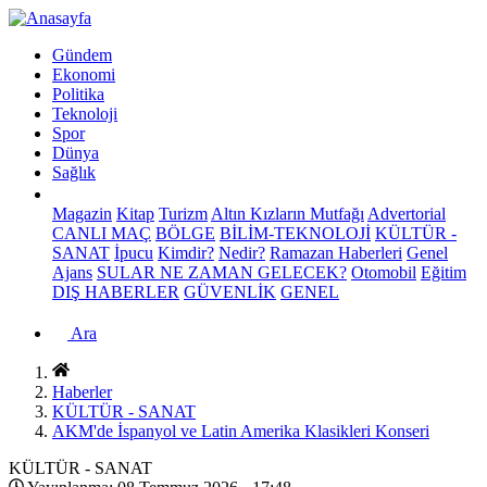
Gündem
Ekonomi
Politika
Teknoloji
Spor
Dünya
Sağlık
Magazin
Kitap
Turizm
Altın Kızların Mutfağı
Advertorial
CANLI MAÇ
BÖLGE
BİLİM-TEKNOLOJİ
KÜLTÜR -
SANAT
İpucu
Kimdir?
Nedir?
Ramazan Haberleri
Genel
Ajans
SULAR NE ZAMAN GELECEK?
Otomobil
Eğitim
DIŞ HABERLER
GÜVENLİK
GENEL
Ara
Haberler
KÜLTÜR - SANAT
AKM'de İspanyol ve Latin Amerika Klasikleri Konseri
KÜLTÜR - SANAT