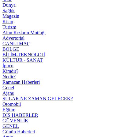
Dünya
Sağlık
Magazin
Kitap
Turizm
Altın Kızların Mutfağı
Advertorial
CANLI MAÇ
BÖLGE
BİLİM-TEKNOLOJİ
KÜLTÜR - SANAT
İpucu
Kimdir?
Nedir?
Ramazan Haberleri
Genel
Ajans
SULAR NE ZAMAN GELECEK?
Otomobil
Eğitim
DIŞ HABERLER
GÜVENLİK
GENEL
Günün Haberleri