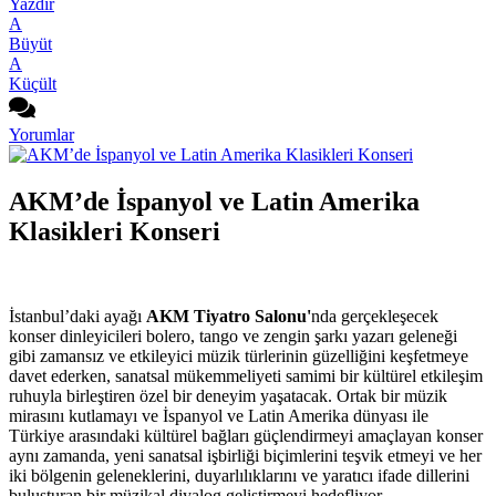
Yazdır
A
Büyüt
A
Küçült
Yorumlar
AKM’de İspanyol ve Latin Amerika
Klasikleri Konseri
İstanbul’daki ayağı
AKM Tiyatro Salonu'
nda gerçekleşecek
konser dinleyicileri bolero, tango ve zengin şarkı yazarı geleneği
gibi zamansız ve etkileyici müzik türlerinin güzelliğini keşfetmeye
davet ederken, sanatsal mükemmeliyeti samimi bir kültürel etkileşim
ruhuyla birleştiren özel bir deneyim yaşatacak. Ortak bir müzik
mirasını kutlamayı ve İspanyol ve Latin Amerika dünyası ile
Türkiye arasındaki kültürel bağları güçlendirmeyi amaçlayan konser
aynı zamanda, yeni sanatsal işbirliği biçimlerini teşvik etmeyi ve her
iki bölgenin geleneklerini, duyarlılıklarını ve yaratıcı ifade dillerini
buluşturan bir müzikal diyalog geliştirmeyi hedefliyor.