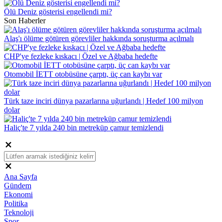
Ölü Deniz gösterisi engellendi mi?
Son Haberler
Alaş'ı ölüme götüren görevliler hakkında soruşturma açılmalı
CHP'ye fezleke kıskacı | Özel ve Ağbaba hedefte
Otomobil İETT otobüsüne çarptı, üç can kaybı var
Türk taze inciri dünya pazarlarına uğurlandı | Hedef 100 milyon
dolar
Haliç'te 7 yılda 240 bin metreküp çamur temizlendi
Ana Sayfa
Gündem
Ekonomi
Politika
Teknoloji
Spor