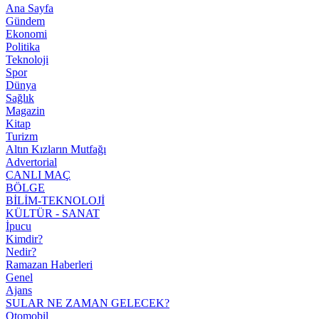
Ana Sayfa
Gündem
Ekonomi
Politika
Teknoloji
Spor
Dünya
Sağlık
Magazin
Kitap
Turizm
Altın Kızların Mutfağı
Advertorial
CANLI MAÇ
BÖLGE
BİLİM-TEKNOLOJİ
KÜLTÜR - SANAT
İpucu
Kimdir?
Nedir?
Ramazan Haberleri
Genel
Ajans
SULAR NE ZAMAN GELECEK?
Otomobil