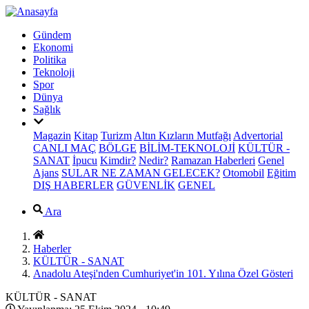
Gündem
Ekonomi
Politika
Teknoloji
Spor
Dünya
Sağlık
Magazin
Kitap
Turizm
Altın Kızların Mutfağı
Advertorial
CANLI MAÇ
BÖLGE
BİLİM-TEKNOLOJİ
KÜLTÜR -
SANAT
İpucu
Kimdir?
Nedir?
Ramazan Haberleri
Genel
Ajans
SULAR NE ZAMAN GELECEK?
Otomobil
Eğitim
DIŞ HABERLER
GÜVENLİK
GENEL
Ara
Haberler
KÜLTÜR - SANAT
Anadolu Ateşi'nden Cumhuriyet'in 101. Yılına Özel Gösteri
KÜLTÜR - SANAT