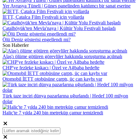
Yer Avrasya Tüneli | Güneş panelinden katılımcı bir sanat eserine
İETT, Çatalca Film Festivali için yollarda
Çatalhöyük'ten Mevla'naya | Kültür Yolu Festivali başladı
Ölü Deniz gösterisi engellendi mi?
Son Haberler
Alaş'ı ölüme götüren görevliler hakkında soruşturma açılmalı
CHP'ye fezleke kıskacı | Özel ve Ağbaba hedefte
Otomobil İETT otobüsüne çarptı, üç can kaybı var
Türk taze inciri dünya pazarlarına uğurlandı | Hedef 100 milyon
dolar
Haliç'te 7 yılda 240 bin metreküp çamur temizlendi