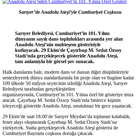
Sarıyer’de Anadolu Ateşi’yle Cumhuriyet Coşkusu
Sarıyer Belediyesi, Cumhuriyet’in 101. Yılını
dünyanın sayılı dans toplulukları arasında yer alan
Anadolu Ateşi’nin muhteşem gösterisiyle
kutlayacak. 29 Ekim’de Çayırbaşı M. Sedat Özsoy
Stadı’nda gerçekleşecek gösteride Anadolu Ateşi,
tam anlamıyla bir görsel şov sunacak.
Halk danslarını bale, modern dans ve dansın diğer disiplinleriyle
sentezleyerek dünya standartlarında bir proje olan ve bugüne kadar
109 ülkede 50 milyon seyircinin izlediği Anadolu Ateşi, Sarıyer
Belediyesi tarafından gerçekleştirilen
organizasyonda, Cumhuriyet’in 101. Yılına özel bir gösteriye imza
atacak.
Çayırbaşı M. Sedat Özsoy Stadı’nda binlerce kişinin
izleyeceği gösteride Anadolu Ateşi, unutulmaz bir gece yaşatacak.
29 Ekim’de saat 18.00’de Sarıyer Meydan’da toplanan kalabalık,
fener alayı oluşturarak
Çayırbaşı M. Sedat Özsoy Stadı’na
yürüyecek. Statta gerçekleşecek Anadolu Ateşi gösterisi ile
Cumhuriyet Bayramı coşkusu doruğa çıkacak.