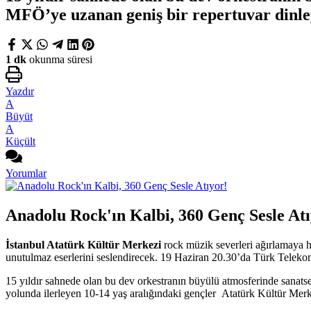
MFÖ’ye uzanan geniş bir repertuvar dinle
1 dk
okunma süresi
Yazdır
A
Büyüt
A
Küçült
Yorumlar
Anadolu Rock'ın Kalbi, 360 Genç Sesle Atı
İstanbul Atatürk Kültür Merkezi
rock müzik severleri ağırlamaya ha
unutulmaz eserlerini seslendirecek. 19 Haziran 20.30’da Türk Telekom
15 yıldır sahnede olan bu dev orkestranın büyülü atmosferinde sanats
yolunda ilerleyen 10-14 yaş aralığındaki gençler Atatürk Kültür Merke