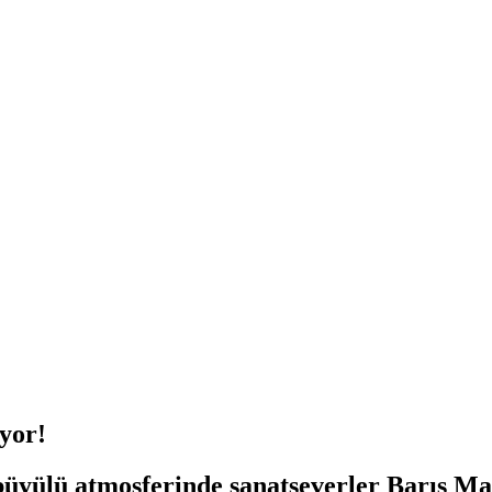
yor!
 büyülü atmosferinde sanatseverler Barış 