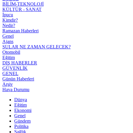
BİLİM-TEKNOLOJİ
KÜLTÜR - SANAT
İpucu
Kimdir?
Nedir?
Ramazan Haberleri
Genel
Ajans
SULAR NE ZAMAN GELECEK?
Otomobil
Eğitim
DIŞ HABERLER
GÜVENLİK
GENEL
Günün Haberleri
Arşiv
Hava Durumu
Dünya
Eğitim
Ekonomi
Genel
Gündem
Politika
Sağlık