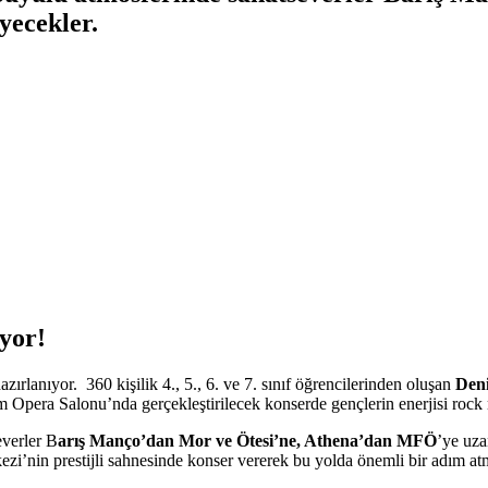
yecekler.
yor!
zırlanıyor. 360 kişilik 4., 5., 6. ve 7. sınıf öğrencilerinden oluşan
Deni
 Opera Salonu’nda gerçekleştirilecek konserde gençlerin enerjisi rock 
everler B
arış Manço’dan Mor ve Ötesi’ne, Athena’dan MFÖ
’ye uza
zi’nin prestijli sahnesinde konser vererek bu yolda önemli bir adım atm