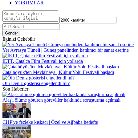
YORUMLAR
Gönder
İlginizi Çekebilir
Yer Avrasya Tüneli | Güneş panelinden katılımcı bir sanat eserine
İETT, Çatalca Film Festivali için yollarda
Çatalhöyük'ten Mevla'naya | Kültür Yolu Festivali başladı
Ölü Deniz gösterisi engellendi mi?
Son Haberler
Alaş'ı ölüme götüren görevliler hakkında soruşturma açılmalı
CHP'ye fezleke kıskacı | Özel ve Ağbaba hedefte