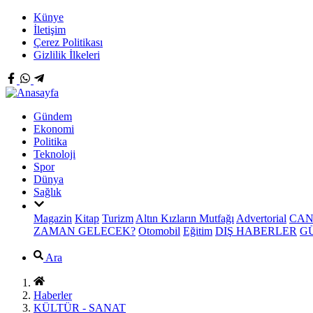
Künye
İletişim
Çerez Politikası
Gizlilik İlkeleri
Gündem
Ekonomi
Politika
Teknoloji
Spor
Dünya
Sağlık
Magazin
Kitap
Turizm
Altın Kızların Mutfağı
Advertorial
CAN
ZAMAN GELECEK?
Otomobil
Eğitim
DIŞ HABERLER
G
Ara
Haberler
KÜLTÜR - SANAT