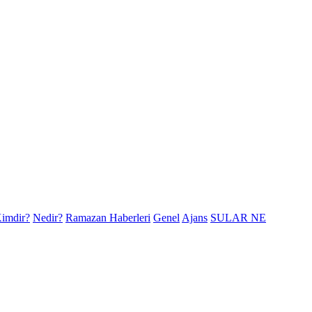
imdir?
Nedir?
Ramazan Haberleri
Genel
Ajans
SULAR NE