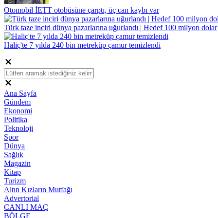
Otomobil İETT otobüsüne çarptı, üç can kaybı var
Türk taze inciri dünya pazarlarına uğurlandı | Hedef 100 milyon dolar
Haliç'te 7 yılda 240 bin metreküp çamur temizlendi
Ana Sayfa
Gündem
Ekonomi
Politika
Teknoloji
Spor
Dünya
Sağlık
Magazin
Kitap
Turizm
Altın Kızların Mutfağı
Advertorial
CANLI MAÇ
BÖLGE