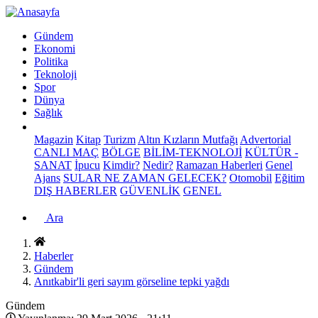
Gündem
Ekonomi
Politika
Teknoloji
Spor
Dünya
Sağlık
Magazin
Kitap
Turizm
Altın Kızların Mutfağı
Advertorial
CANLI MAÇ
BÖLGE
BİLİM-TEKNOLOJİ
KÜLTÜR -
SANAT
İpucu
Kimdir?
Nedir?
Ramazan Haberleri
Genel
Ajans
SULAR NE ZAMAN GELECEK?
Otomobil
Eğitim
DIŞ HABERLER
GÜVENLİK
GENEL
Ara
Haberler
Gündem
Anıtkabir'li geri sayım görseline tepki yağdı
Gündem