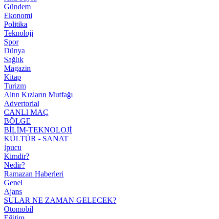
Gündem
Ekonomi
Politika
Teknoloji
Spor
Dünya
Sağlık
Magazin
Kitap
Turizm
Altın Kızların Mutfağı
Advertorial
CANLI MAÇ
BÖLGE
BİLİM-TEKNOLOJİ
KÜLTÜR - SANAT
İpucu
Kimdir?
Nedir?
Ramazan Haberleri
Genel
Ajans
SULAR NE ZAMAN GELECEK?
Otomobil
Eğitim