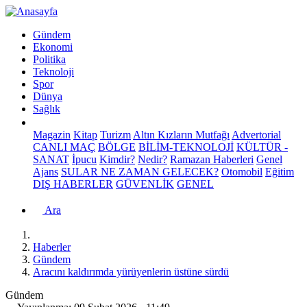
Gündem
Ekonomi
Politika
Teknoloji
Spor
Dünya
Sağlık
Magazin
Kitap
Turizm
Altın Kızların Mutfağı
Advertorial
CANLI MAÇ
BÖLGE
BİLİM-TEKNOLOJİ
KÜLTÜR -
SANAT
İpucu
Kimdir?
Nedir?
Ramazan Haberleri
Genel
Ajans
SULAR NE ZAMAN GELECEK?
Otomobil
Eğitim
DIŞ HABERLER
GÜVENLİK
GENEL
Ara
Haberler
Gündem
Aracını kaldırımda yürüyenlerin üstüne sürdü
Gündem