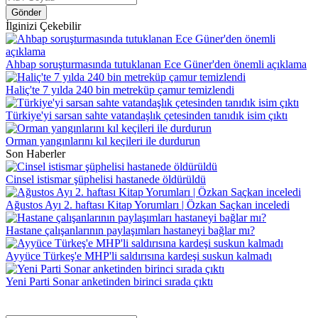
Gönder
İlginizi Çekebilir
Ahbap soruşturmasında tutuklanan Ece Güner'den önemli açıklama
Haliç'te 7 yılda 240 bin metreküp çamur temizlendi
Türkiye'yi sarsan sahte vatandaşlık çetesinden tanıdık isim çıktı
Orman yangınlarını kıl keçileri ile durdurun
Son Haberler
Cinsel istismar şüphelisi hastanede öldürüldü
Ağustos Ayı 2. haftası Kitap Yorumları | Özkan Saçkan inceledi
Hastane çalışanlarının paylaşımları hastaneyi bağlar mı?
Ayyüce Türkeş'e MHP'li saldırısına kardeşi suskun kalmadı
Yeni Parti Sonar anketinden birinci sırada çıktı