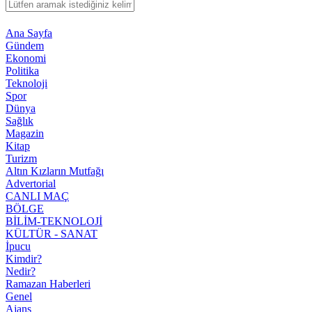
Ana Sayfa
Gündem
Ekonomi
Politika
Teknoloji
Spor
Dünya
Sağlık
Magazin
Kitap
Turizm
Altın Kızların Mutfağı
Advertorial
CANLI MAÇ
BÖLGE
BİLİM-TEKNOLOJİ
KÜLTÜR - SANAT
İpucu
Kimdir?
Nedir?
Ramazan Haberleri
Genel
Ajans