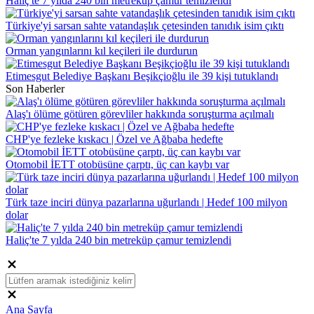
Haliç'te 7 yılda 240 bin metreküp çamur temizlendi
Türkiye'yi sarsan sahte vatandaşlık çetesinden tanıdık isim çıktı
Orman yangınlarını kıl keçileri ile durdurun
Etimesgut Belediye Başkanı Beşikçioğlu ile 39 kişi tutuklandı
Son Haberler
Alaş'ı ölüme götüren görevliler hakkında soruşturma açılmalı
CHP'ye fezleke kıskacı | Özel ve Ağbaba hedefte
Otomobil İETT otobüsüne çarptı, üç can kaybı var
Türk taze inciri dünya pazarlarına uğurlandı | Hedef 100 milyon
dolar
Haliç'te 7 yılda 240 bin metreküp çamur temizlendi
Ana Sayfa