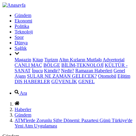
Gündem
Ekonomi
Politika
Teknoloji
Spor
Dünya
Sağlık
Magazin
Kitap
Turizm
Altın Kızların Mutfağı
Advertorial
CANLI MAÇ
BÖLGE
BİLİM-TEKNOLOJİ
KÜLTÜR -
SANAT
İpucu
Kimdir?
Nedir?
Ramazan Haberleri
Genel
Ajans
SULAR NE ZAMAN GELECEK?
Otomobil
Eğitim
DIŞ HABERLER
GÜVENLİK
GENEL
Ara
Haberler
Gündem
ATM'lerde Zorunlu Şifre Dönemi: Pazartesi Günü Türkiye'de
Yeni Atm Uygulaması