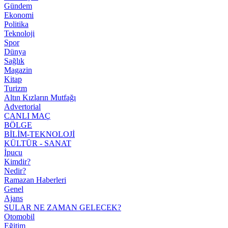
Gündem
Ekonomi
Politika
Teknoloji
Spor
Dünya
Sağlık
Magazin
Kitap
Turizm
Altın Kızların Mutfağı
Advertorial
CANLI MAÇ
BÖLGE
BİLİM-TEKNOLOJİ
KÜLTÜR - SANAT
İpucu
Kimdir?
Nedir?
Ramazan Haberleri
Genel
Ajans
SULAR NE ZAMAN GELECEK?
Otomobil
Eğitim