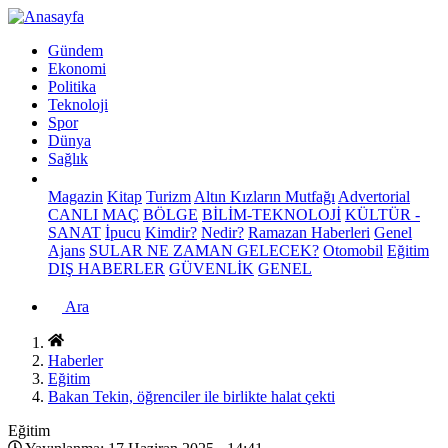
Gündem
Ekonomi
Politika
Teknoloji
Spor
Dünya
Sağlık
Magazin
Kitap
Turizm
Altın Kızların Mutfağı
Advertorial
CANLI MAÇ
BÖLGE
BİLİM-TEKNOLOJİ
KÜLTÜR -
SANAT
İpucu
Kimdir?
Nedir?
Ramazan Haberleri
Genel
Ajans
SULAR NE ZAMAN GELECEK?
Otomobil
Eğitim
DIŞ HABERLER
GÜVENLİK
GENEL
Ara
Haberler
Eğitim
Bakan Tekin, öğrenciler ile birlikte halat çekti
Eğitim