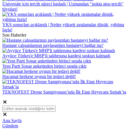
Üniversite için tercih süreci başladı | Uzmandan "nokta atışı tercih"
tüyoları!
YKS sonuçları açıklandı | Netler yüksek sıralamalar düşük, yığılma
fazla!
Son Haberler
Hastane çalışanlarının paylaşımları hastaneyi bağlar mı?
Ayyüce Türkeş'e MHP'li saldırısına kardeşi suskun kalmadı
Yeni Parti Sonar anketinden birinci sırada çıktı
Hacamat herkese uygun bir tedavi değil!
TEKNOFEST Drone Şampiyonası’nda İlk Etap Heyecanı Şırnak’ta
Ana Sayfa
Gündem