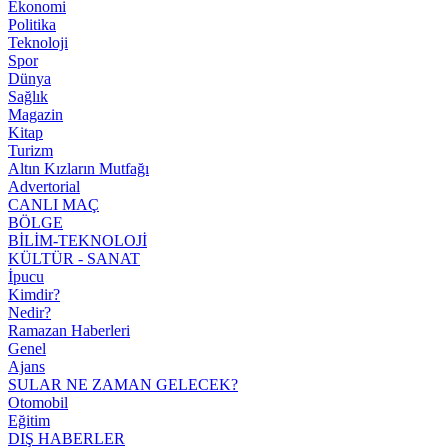
Ekonomi
Politika
Teknoloji
Spor
Dünya
Sağlık
Magazin
Kitap
Turizm
Altın Kızların Mutfağı
Advertorial
CANLI MAÇ
BÖLGE
BİLİM-TEKNOLOJİ
KÜLTÜR - SANAT
İpucu
Kimdir?
Nedir?
Ramazan Haberleri
Genel
Ajans
SULAR NE ZAMAN GELECEK?
Otomobil
Eğitim
DIŞ HABERLER