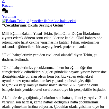
A
Küçült
Yorumlar
"Çocuklarımız Okula Sevinçle Gelsin"
Milli Eğitim Bakanı Yusuf Tekin, Şehit Onur Doğan İlkokulunu
ziyaret ederek dönem sonu etkinliklerine katıldı. Okul bahçesinde
öğrencilerle halat çekme yarışmasına katılan Tekin, öğretmenler
odasında eğitimcilerle bir araya gelerek projelerini anlattı.
"Okul bahçelerimiz yeniden cıvıl cıvıl olacak" diyen Tekin, şu
ifadeleri kullandı:
“Okul bahçelerimiz, çocuklarımızın hem bu eğitim öğretim
süreçlerindeki edindikleri bilgileri gündelik hayatta yaşam becerisine
dönüştürmekte bir alan olsun hem bizi biz yapan geleneksel
oyunlarımızı oynasınlar, hareket yapsınlar, obeziteyle, dijital
bağımlıkla karşı karşıya kalmasınlar istedik. 2023 yazında okul
bahçelerimiz yeniden cıvıl cıvıl olacak diye bir perspektifle başladık.
Akabinde de geçtiğimiz yıl okulun son haftası, 1’inci yarıyıl ve 2’nci
yarıyılın son haftası, karne haftası dediğimiz hafta çocuklarımız
okula gelmekten imtina ediyorlar. Çocuklar okula gelsinler diye bu