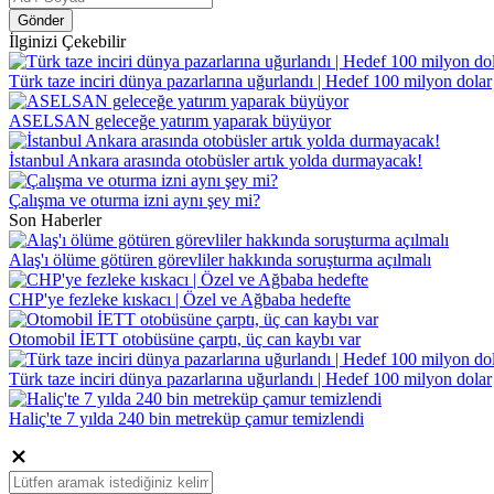
Gönder
İlginizi Çekebilir
Türk taze inciri dünya pazarlarına uğurlandı | Hedef 100 milyon dolar
ASELSAN geleceğe yatırım yaparak büyüyor
İstanbul Ankara arasında otobüsler artık yolda durmayacak!
Çalışma ve oturma izni aynı şey mi?
Son Haberler
Alaş'ı ölüme götüren görevliler hakkında soruşturma açılmalı
CHP'ye fezleke kıskacı | Özel ve Ağbaba hedefte
Otomobil İETT otobüsüne çarptı, üç can kaybı var
Türk taze inciri dünya pazarlarına uğurlandı | Hedef 100 milyon dolar
Haliç'te 7 yılda 240 bin metreküp çamur temizlendi