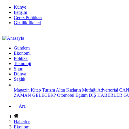
Künye
İletişim
Çerez Politikası
Gizlilik İlkeleri
Gündem
Ekonomi
Politika
Teknoloji
Spor
Dünya
Sağlık
Magazin
Kitap
Turizm
Altın Kızların Mutfağı
Advertorial
CAN
ZAMAN GELECEK?
Otomobil
Eğitim
DIŞ HABERLER
G
Ara
Haberler
Ekonomi