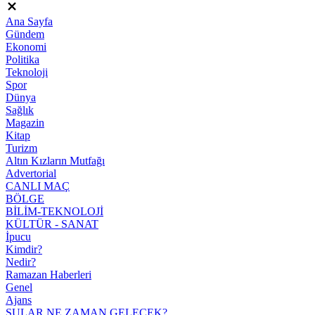
Ana Sayfa
Gündem
Ekonomi
Politika
Teknoloji
Spor
Dünya
Sağlık
Magazin
Kitap
Turizm
Altın Kızların Mutfağı
Advertorial
CANLI MAÇ
BÖLGE
BİLİM-TEKNOLOJİ
KÜLTÜR - SANAT
İpucu
Kimdir?
Nedir?
Ramazan Haberleri
Genel
Ajans
SULAR NE ZAMAN GELECEK?