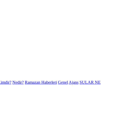
imdir?
Nedir?
Ramazan Haberleri
Genel
Ajans
SULAR NE