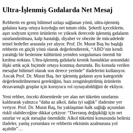
Ultra-İşlenmiş Gıdalarda Net Mesaj
Rehberin en geniş bilimsel uzlaşı sağlanan yönü, ultra-işlenmiş
gıdalara karşı ortaya koyduğu net tutum oldu. Şekerli içeceklerin,
aşırı sodyum içeren ürünlerin ve yüksek derecede işlenmiş gıdaların
sınırlandırılması, kalp hastalığı, diyabet ve obezite ile mücadelede
temel hedefler arasında yer alıyor. Prof. Dr. Murat Baş bu başlığı
rehberin en güçlü yönü olarak değerlendirerek, “ABD’nin kendi
yarattığı bir beslenme kültürünü yeniden sorgulaması önemli bir
kırılma noktası. Ultra-işlenmiş gıdalarla kronik hastalıklar arasındaki
ilişki artık açık biçimde ortaya konmuş durumda. Bu konuda verilen
mesajlar bilimsel olarak son derece yerinde” ifadelerini kullanıyor.
Ancak Prof. Dr. Murat Baş, her işlenmiş gıdanın aynı kategoride
değerlendirilmemesi gerektiğini, bazı zenginleştirilmiş ürünlerin
dezavantajlı gruplar için koruyucu rol oynayabildiğini de ekliyor.
Yeni rehber, önceki dönemlerde yer alan net tüketim sınırlarını
kaldırarak yalnızca “daha az alkol, daha iyi sağlık” ifadesine yer
veriyor. Prof. Dr. Murat Baş, bu yaklaşımın halk sağlığı açısından
riskli olabileceğine dikkat çekiyor: “Davranış değişikliği için net
sınırlar ve açık mesajlar önemlidir. Alkol tüketimi konusunda belirsiz
ifadeler, yanlış yorumlara ve rehberin etkisinin azalmasına yol
açabilir”…