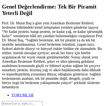
Genel Değerlendirme: Tek Bir Piramit
Yeterli Değil
Prof. Dr. Murat Baş’a göre yeni Amerikan Beslenme Rehberi,
beslenme bilimindeki temel tartışmaları yeniden gündeme taşıyor.
“Ne kadar protein, hangi protein, ne kadar yağ, ne kadar işlenmişlik
fazla?” sorularının hâlâ net yanıtları bulunmadığını vurgulayan Prof.
Dr. Murat Baş, “Sağlıklı beslenme, tek bir piramit ya da tek bir
modelle tanımlanamaz. Genel beslenme örüntüsü, yaşam tarzı,
fiziksel aktivite düzeyi ve bireysel riskler birlikte ele alınmalıdır. Bu
rehber, önemli mesajlar içeriyor; ancak her birey için birebir
uygulanacak bir reçete olarak görülmemelidir. Sonuç olarak yeni
Amerikan Beslenme Rehberi, şeker ve ultra-işlenmiş gıdaların
azaltılması konusunda güçlü ve bilimsel açıdan sağlam bir çerçeve
sunarken; protein, doymuş yağ ve alkol başlıklarında daha dikkatli
ve kişiselleştirilmiş yorumlara ihtiyaç olduğunu gösteriyor. Sağlıklı
beslenmenin anahtarı, tek bir piramitte değil; dengeli, çeşitli ve
bireye özgü bir beslenme yaklaşımında yatıyor” şeklinde sözlerini
tamamlıyor.
YORUMLAR