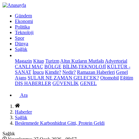
Gündem
Ekonomi
Politika
Teknoloji
Spor
Dünya
Sağlık
Magazin
Kitap
Turizm
Altın Kızların Mutfağı
Advertorial
CANLI MAÇ
BÖLGE
BİLİM-TEKNOLOJİ
KÜLTÜR -
SANAT
İpucu
Kimdir?
Nedir?
Ramazan Haberleri
Genel
Ajans
SULAR NE ZAMAN GELECEK?
Otomobil
Eğitim
DIŞ HABERLER
GÜVENLİK
GENEL
Ara
Haberler
Sağlık
Beslenmede Karbonhidrat Gitti, Protein Geldi
Sağlık