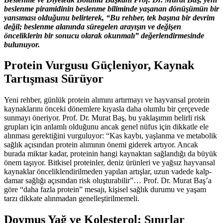
beslenme piramidinin beslenme biliminde yaşanan dönüşümün bir
yansıması olduğunu belirterek, “Bu rehber, tek başına bir devrim
değil; beslenme alanında süregelen arayışın ve değişen
önceliklerin bir sonucu olarak okunmalı” değerlendirmesinde
bulunuyor.
Protein Vurgusu Güçleniyor, Kaynak
Tartışması Sürüyor
Yeni rehber, günlük protein alımını artırmayı ve hayvansal protein
kaynaklarını önceki dönemlere kıyasla daha olumlu bir çerçevede
sunmayı öneriyor. Prof. Dr. Murat Baş, bu yaklaşımın belirli risk
grupları için anlamlı olduğunu ancak genel nüfus için dikkatle ele
alınması gerektiğini vurguluyor: “Kas kaybı, yaşlanma ve metabolik
sağlık açısından protein alımının önemi giderek artıyor. Ancak
burada miktar kadar, proteinin hangi kaynaktan sağlandığı da büyük
önem taşıyor. Bitkisel proteinler, deniz ürünleri ve yağsız hayvansal
kaynaklar önceliklendirilmeden yapılan artışlar, uzun vadede kalp-
damar sağlığı açısından risk oluşturabilir”… Prof. Dr. Murat Baş’a
göre “daha fazla protein” mesajı, kişisel sağlık durumu ve yaşam
tarzı dikkate alınmadan genelleştirilmemeli.
Doymuş Yağ ve Kolesterol: Sınırlar