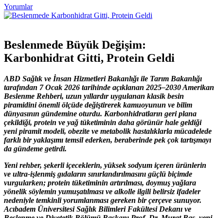
Yorumlar
Beslenmede Büyük Değişim:
Karbonhidrat Gitti, Protein Geldi
ABD Sağlık ve İnsan Hizmetleri Bakanlığı ile Tarım Bakanlığı
tarafından 7 Ocak 2026 tarihinde açıklanan 2025–2030 Amerikan
Beslenme Rehberi, uzun yıllardır uygulanan klasik besin
piramidini önemli ölçüde değiştirerek kamuoyunun ve bilim
dünyasının gündemine oturdu. Karbonhidratların geri plana
çekildiği, protein ve yağ tüketiminin daha görünür hale geldiği
yeni piramit modeli, obezite ve metabolik hastalıklarla mücadelede
farklı bir yaklaşımı temsil ederken, beraberinde pek çok tartışmayı
da gündeme getirdi.
Yeni rehber, şekerli içeceklerin, yüksek sodyum içeren ürünlerin
ve ultra-işlenmiş gıdaların sınırlandırılmasını güçlü biçimde
vurgularken; protein tüketiminin artırılması, doymuş yağlara
yönelik söylemin yumuşatılması ve alkolle ilgili belirsiz ifadeler
nedeniyle temkinli yorumlanması gereken bir çerçeve sunuyor.
Acıbadem Üniversitesi Sağlık Bilimleri Fakültesi Dekanı ve
Beslenme ve Diyetetik Bölümü Başkanı Prof. Dr. Murat Baş, yeni