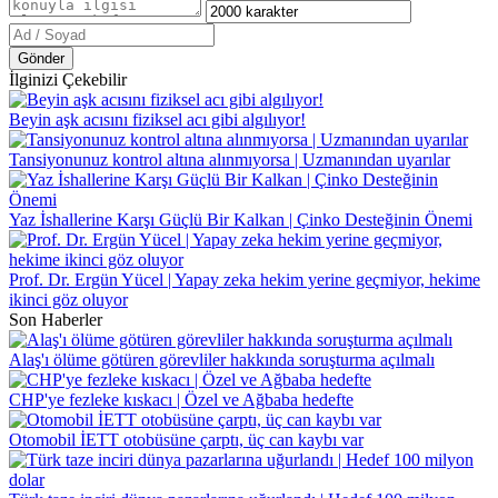
Gönder
İlginizi Çekebilir
Beyin aşk acısını fiziksel acı gibi algılıyor!
Tansiyonunuz kontrol altına alınmıyorsa | Uzmanından uyarılar
Yaz İshallerine Karşı Güçlü Bir Kalkan | Çinko Desteğinin Önemi
Prof. Dr. Ergün Yücel | Yapay zeka hekim yerine geçmiyor, hekime
ikinci göz oluyor
Son Haberler
Alaş'ı ölüme götüren görevliler hakkında soruşturma açılmalı
CHP'ye fezleke kıskacı | Özel ve Ağbaba hedefte
Otomobil İETT otobüsüne çarptı, üç can kaybı var