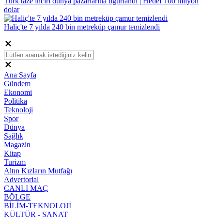
Türk taze inciri dünya pazarlarına uğurlandı | Hedef 100 milyon
dolar
Haliç'te 7 yılda 240 bin metreküp çamur temizlendi
Ana Sayfa
Gündem
Ekonomi
Politika
Teknoloji
Spor
Dünya
Sağlık
Magazin
Kitap
Turizm
Altın Kızların Mutfağı
Advertorial
CANLI MAÇ
BÖLGE
BİLİM-TEKNOLOJİ
KÜLTÜR - SANAT