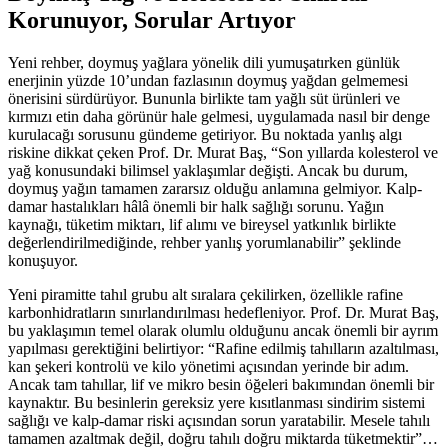
Korunuyor, Sorular Artıyor
Yeni rehber, doymuş yağlara yönelik dili yumuşatırken günlük
enerjinin yüzde 10’undan fazlasının doymuş yağdan gelmemesi
önerisini sürdürüyor. Bununla birlikte tam yağlı süt ürünleri ve
kırmızı etin daha görünür hale gelmesi, uygulamada nasıl bir denge
kurulacağı sorusunu gündeme getiriyor. Bu noktada yanlış algı
riskine dikkat çeken Prof. Dr. Murat Baş, “Son yıllarda kolesterol ve
yağ konusundaki bilimsel yaklaşımlar değişti. Ancak bu durum,
doymuş yağın tamamen zararsız olduğu anlamına gelmiyor. Kalp-
damar hastalıkları hâlâ önemli bir halk sağlığı sorunu. Yağın
kaynağı, tüketim miktarı, lif alımı ve bireysel yatkınlık birlikte
değerlendirilmediğinde, rehber yanlış yorumlanabilir” şeklinde
konuşuyor.
Yeni piramitte tahıl grubu alt sıralara çekilirken, özellikle rafine
karbonhidratların sınırlandırılması hedefleniyor. Prof. Dr. Murat Baş,
bu yaklaşımın temel olarak olumlu olduğunu ancak önemli bir ayrım
yapılması gerektiğini belirtiyor: “Rafine edilmiş tahılların azaltılması,
kan şekeri kontrolü ve kilo yönetimi açısından yerinde bir adım.
Ancak tam tahıllar, lif ve mikro besin öğeleri bakımından önemli bir
kaynaktır. Bu besinlerin gereksiz yere kısıtlanması sindirim sistemi
sağlığı ve kalp-damar riski açısından sorun yaratabilir. Mesele tahılı
tamamen azaltmak değil, doğru tahılı doğru miktarda tüketmektir”…