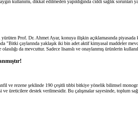
yaygın kullanımı, dikkat edilmeden yapıldığında ciddi sağlık sorunları yar
rüten Prof. Dr. Ahmet Ayar, konuya ilişkin açıklamasında piyasada kont
ında "Bitki çaylarında yaklaşık iki bin adet aktif kimyasal maddeler mev
asılığı da mevcuttur. Sadece lisanslı ve onaylanmış ürünlerin kullanılmas
anmıştır!
l ve rezene şeklinde 190 çeşitli tıbbi bitkiye yönelik bilimsel monograf
si ve üreticilere destek verilmesidir. Bu çalışmalar sayesinde, toplum s