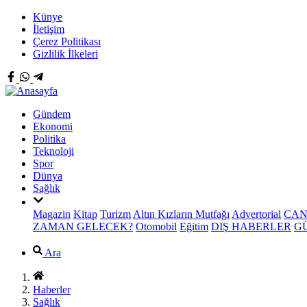
Künye
İletişim
Çerez Politikası
Gizlilik İlkeleri
Gündem
Ekonomi
Politika
Teknoloji
Spor
Dünya
Sağlık
Magazin
Kitap
Turizm
Altın Kızların Mutfağı
Advertorial
CAN
ZAMAN GELECEK?
Otomobil
Eğitim
DIŞ HABERLER
G
Ara
Haberler
Sağlık