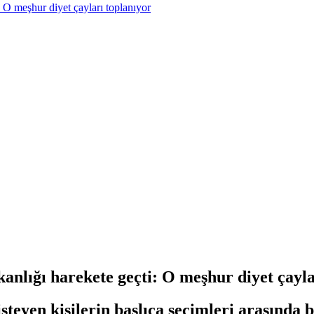
: O meşhur diyet çayları toplanıyor
kanlığı harekete geçti: O meşhur diyet çayl
steyen kişilerin başlıca seçimleri arasında