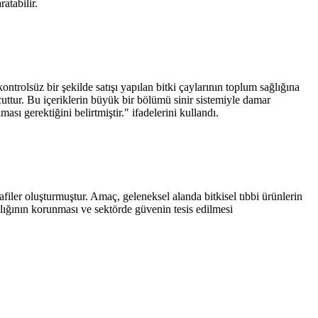
atabilir.
rolsüz bir şekilde satışı yapılan bitki çaylarının toplum sağlığına
cuttur. Bu içeriklerin büyük bir bölümü sinir sistemiyle damar
ı gerektiğini belirtmiştir." ifadelerini kullandı.
iler oluşturmuştur. Amaç, geleneksel alanda bitkisel tıbbi ürünlerin
ağlığının korunması ve sektörde güvenin tesis edilmesi