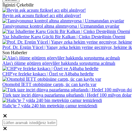
İlginizi Çekebilir
Beyin aşk acısını fiziksel acı gibi algılıyor!
Tansiyonunuz kontrol altına alınmıyorsa | Uzmanından uyarılar
Yaz İshallerine Karşı Güçlü Bir Kalkan | Çinko Desteğinin Önemi
Prof. Dr. Ergün Yücel | Yapay zeka hekim yerine geçmiyor, hekime ik
Son Haberler
Alaş'ı ölüme götüren görevliler hakkında soruşturma açılmalı
CHP'ye fezleke kıskacı | Özel ve Ağbaba hedefte
Otomobil İETT otobüsüne çarptı, üç can kaybı var
Türk taze inciri dünya pazarlarına uğurlandı | Hedef 100 milyon dolar
Haliç'te 7 yılda 240 bin metreküp çamur temizlendi