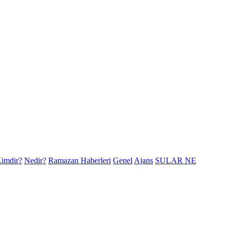
imdir?
Nedir?
Ramazan Haberleri
Genel
Ajans
SULAR NE