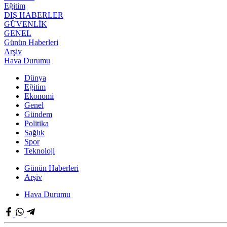
Eğitim
DIŞ HABERLER
GÜVENLİK
GENEL
Günün Haberleri
Arşiv
Hava Durumu
Dünya
Eğitim
Ekonomi
Genel
Gündem
Politika
Sağlık
Spor
Teknoloji
Günün Haberleri
Arşiv
Hava Durumu