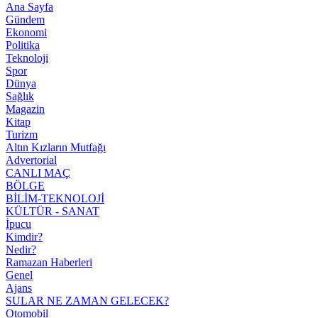
Ana Sayfa
Gündem
Ekonomi
Politika
Teknoloji
Spor
Dünya
Sağlık
Magazin
Kitap
Turizm
Altın Kızların Mutfağı
Advertorial
CANLI MAÇ
BÖLGE
BİLİM-TEKNOLOJİ
KÜLTÜR - SANAT
İpucu
Kimdir?
Nedir?
Ramazan Haberleri
Genel
Ajans
SULAR NE ZAMAN GELECEK?
Otomobil