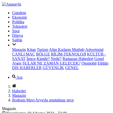
Gündem
Ekonomi
Politika
Teknoloji
Spor
Dünya
Sağlık
Magazin
Kitap
Turizm
Altın Kızların Mutfağı
Advertorial
CANLI MAÇ
BÖLGE
BİLİM-TEKNOLOJİ
KÜLTÜR -
SANAT
İpucu
Kimdir?
Nedir?
Ramazan Haberleri
Genel
Ajans
SULAR NE ZAMAN GELECEK?
Otomobil
Eğitim
DIŞ HABERLER
GÜVENLİK
GENEL
Ara
Haberler
Magazin
Bodrum Mavi Arya'da unutulmaz gece
Magazin