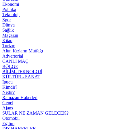
Ekonomi
Politika
Teknoloji
Spor
Dünya
Sağlık
Magazin
Kitap
Turizm
Altın Kızların Mutfağı
Advertorial
CANLI MAÇ
BÖLGE
BİLİM-TEKNOLOJİ
KÜLTÜR - SANAT
İpucu
Kimdir?
Nedir?
Ramazan Haberleri
Genel
Ajans
SULAR NE ZAMAN GELECEK?
Otomobil
Eğitim
DIŞ HABERLER