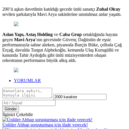
200’ü aşkın davetlinin katıldığı gecede ünlü sanatçı
Zuhal Olcay
sevilen şarkılarıyla Mavi Arya sakinlerine unutulmaz anlar yaşattı.
Aslan Yapı, Astaş Holding
ve
Caba Grup
ortaklığında hayata
geçen
Mavi Arya
’nın gecesinde Güvenç Dağüstün de eşsiz
performansıyla sahne alırken, piyanoda Burçin Büke, çelloda Çağ
Erçağ, davulda Turgut Alpbekoğlu, kemanda Ulaş Kurugüllü ve
kanunda Tahir Aydoğdu gibi ünlü müzisyenlerden oluşan
orkestranın performansı büyük alkış aldı.
YORUMLAR
Gönder
İlginizi Çekebilir
Ünlüler Ahbap soruşturması için ifade verecek!