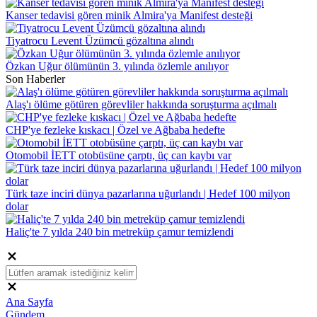
Kanser tedavisi gören minik Almira'ya Manifest desteği
Tiyatrocu Levent Üzümcü gözaltına alındı
Özkan Uğur ölümünün 3. yılında özlemle anılıyor
Son Haberler
Alaş'ı ölüme götüren görevliler hakkında soruşturma açılmalı
CHP'ye fezleke kıskacı | Özel ve Ağbaba hedefte
Otomobil İETT otobüsüne çarptı, üç can kaybı var
Türk taze inciri dünya pazarlarına uğurlandı | Hedef 100 milyon
dolar
Haliç'te 7 yılda 240 bin metreküp çamur temizlendi
Ana Sayfa
Gündem