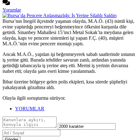
Yorumlar
Bursa’nın İnegöl ilçesinde yaşanan olayda, M.A.Ö. (43) isimli kişi,
evine yaptırdığı pencereyi beğenmeyince öfkesini kurşunla dile
getirdi. Sinanbey Mahallesi 15’inci Metal Sokak’ta meydana gelen
olayda, kapı ve pencere sistemleri işi yapan F.Ç. (40), müşteri
M.A.Ö.’nün evine pencere montajı yaptı.
Ancak M.A.Ö., yapılan işi beğenmeyerek sabah saatlerinde ustanın
iş yerine gitti. Burada tehditler savuran zanlı, ardından yanında
getirdiği tabancayla iş yerine ateş etti. Mermi iş yerinin duvarına
isabet etti; olayda şans eseri kimse yaralanmadı.
İhbar üzerine bölgeye gelen polis ekipleri, kısa sürede şüpheliyi
yakalayarak gözaltına aldı.
Olayla ilgili soruşturma sürüyor.
YORUMLAR
Gönder