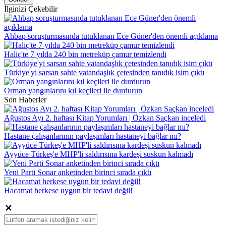
İlginizi Çekebilir
Ahbap soruşturmasında tutuklanan Ece Güner'den önemli açıklama
Haliç'te 7 yılda 240 bin metreküp çamur temizlendi
Türkiye'yi sarsan sahte vatandaşlık çetesinden tanıdık isim çıktı
Orman yangınlarını kıl keçileri ile durdurun
Son Haberler
Ağustos Ayı 2. haftası Kitap Yorumları | Özkan Saçkan inceledi
Hastane çalışanlarının paylaşımları hastaneyi bağlar mı?
Ayyüce Türkeş'e MHP'li saldırısına kardeşi suskun kalmadı
Yeni Parti Sonar anketinden birinci sırada çıktı
Hacamat herkese uygun bir tedavi değil!