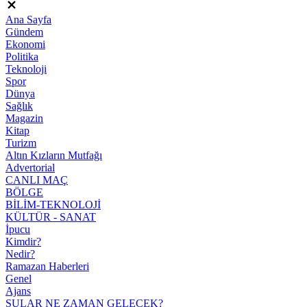
Ana Sayfa
Gündem
Ekonomi
Politika
Teknoloji
Spor
Dünya
Sağlık
Magazin
Kitap
Turizm
Altın Kızların Mutfağı
Advertorial
CANLI MAÇ
BÖLGE
BİLİM-TEKNOLOJİ
KÜLTÜR - SANAT
İpucu
Kimdir?
Nedir?
Ramazan Haberleri
Genel
Ajans
SULAR NE ZAMAN GELECEK?