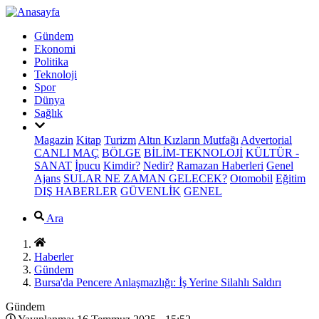
Gündem
Ekonomi
Politika
Teknoloji
Spor
Dünya
Sağlık
Magazin
Kitap
Turizm
Altın Kızların Mutfağı
Advertorial
CANLI MAÇ
BÖLGE
BİLİM-TEKNOLOJİ
KÜLTÜR -
SANAT
İpucu
Kimdir?
Nedir?
Ramazan Haberleri
Genel
Ajans
SULAR NE ZAMAN GELECEK?
Otomobil
Eğitim
DIŞ HABERLER
GÜVENLİK
GENEL
Ara
Haberler
Gündem
Bursa'da Pencere Anlaşmazlığı: İş Yerine Silahlı Saldırı
Gündem