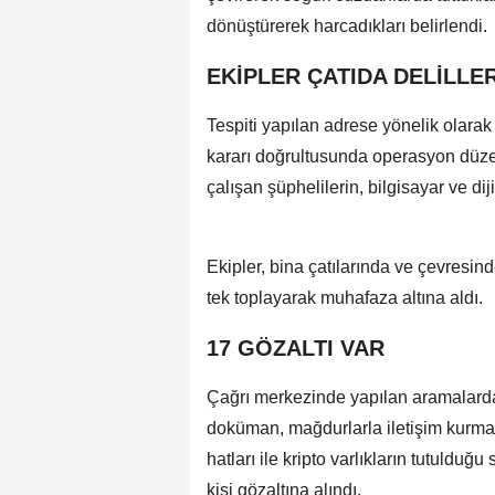
dönüştürerek harcadıkları belirlendi.
EKİPLER ÇATIDA DELİLLE
Tespiti yapılan adrese yönelik olara
kararı doğrultusunda operasyon düze
çalışan şüphelilerin, bilgisayar ve di
Ekipler, bina çatılarında ve çevresinde
tek toplayarak muhafaza altına aldı.
17 GÖZALTI VAR
Çağrı merkezinde yapılan aramalarda ç
doküman, mağdurlarla iletişim kurmakt
hatları ile kripto varlıkların tutuldu
kişi gözaltına alındı.