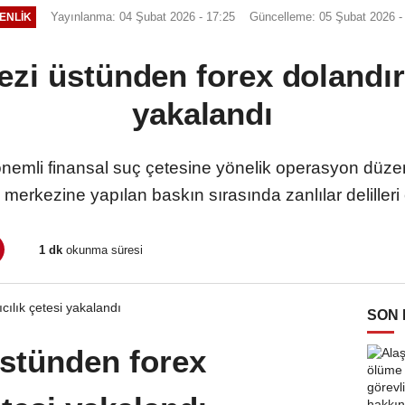
Yayınlanma: 04 Şubat 2026 - 17:25
Güncelleme: 05 Şubat 2026 -
ENLİK
zi üstünden forex dolandırı
yakalandı
n önemli finansal suç çetesine yönelik operasyon düzen
merkezine yapılan baskın sırasında zanlılar delilleri
1 dk
okunma süresi
SON
üstünden forex