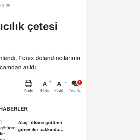
 01:35
cılık çetesi
lendi. Forex dolandırıcılarının
 camdan atıldı.
A
A
Büyüt
Küçült
Yazdır
Yorumlar
 HABERLER
Alaş'ı ölüme götüren
görevliler hakkında
soruşturma açılmalı