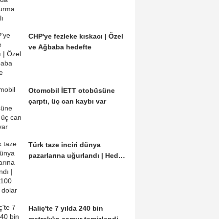
CHP'ye fezleke kıskacı | Özel
ve Ağbaba hedefte
Otomobil İETT otobüsüne
çarptı, üç can kaybı var
Türk taze inciri dünya
pazarlarına uğurlandı | Hedef
100 milyon dolar
Haliç'te 7 yılda 240 bin
metreküp çamur temizlendi