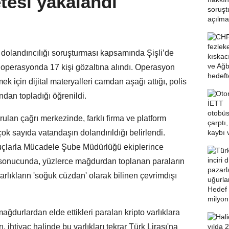
etesi yakalandı
m dolandırıcılığı soruşturması kapsamında Şişli’de
operasyonda 17 kişi gözaltına alındı. Operasyon
mek için dijital materyalleri camdan aşağı attığı, polis
ından topladığı öğrenildi.
rulan çağrı merkezinde, farklı firma ve platform
 çok sayıda vatandaşın dolandırıldığı belirlendi.
uçlarla Mücadele Şube Müdürlüğü ekiplerince
ı sonucunda, yüzlerce mağdurdan toplanan paraların
arlıkların 'soğuk cüzdan' olarak bilinen çevrimdışı
ğdurlardan elde ettikleri paraları kripto varlıklara
 ihtiyaç halinde bu varlıkları tekrar Türk Lirası'na