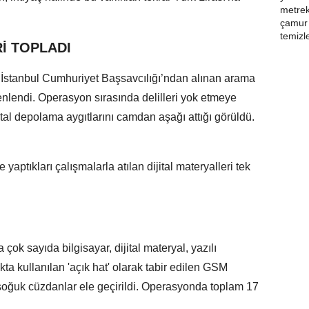
Rİ TOPLADI
k İstanbul Cumhuriyet Başsavcılığı’ndan alınan arama
nlendi. Operasyon sırasında delilleri yok etmeye
jital depolama aygıtlarını camdan aşağı attığı görüldü.
 yaptıkları çalışmalarla atılan dijital materyalleri tek
ok sayıda bilgisayar, dijital materyal, yazılı
a kullanılan 'açık hat' olarak tabir edilen GSM
ğu soğuk cüzdanlar ele geçirildi. Operasyonda toplam 17