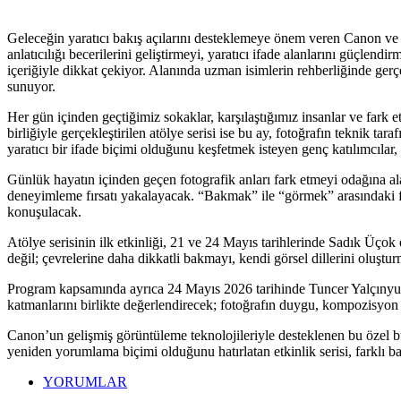
Geleceğin yaratıcı bakış açılarını desteklemeye önem veren Canon ve İ
anlatıcılığı becerilerini geliştirmeyi, yaratıcı ifade alanlarını güçl
içeriğiyle dikkat çekiyor. Alanında uzman isimlerin rehberliğinde gerç
sunuyor.
Her gün içinden geçtiğimiz sokaklar, karşılaştığımız insanlar ve far
birliğiyle gerçekleştirilen atölye serisi ise bu ay, fotoğrafın teknik t
yaratıcı bir ifade biçimi olduğunu keşfetmek isteyen genç katılımcılar, 
Günlük hayatın içinden geçen fotografik anları fark etmeyi odağına ala
deneyimleme fırsatı yakalayacak. “Bakmak” ile “görmek” arasındaki far
konuşulacak.
Atölye serisinin ilk etkinliği, 21 ve 24 Mayıs tarihlerinde Sadık Üço
değil; çevrelerine daha dikkatli bakmayı, kendi görsel dillerini oluşt
Program kapsamında ayrıca 24 Mayıs 2026 tarihinde Tuncer Yalçınyuva 
katmanlarını birlikte değerlendirecek; fotoğrafın duygu, kompozisyon
Canon’un gelişmiş görüntüleme teknolojileriyle desteklenen bu özel bulu
yeniden yorumlama biçimi olduğunu hatırlatan etkinlik serisi, farklı ba
YORUMLAR