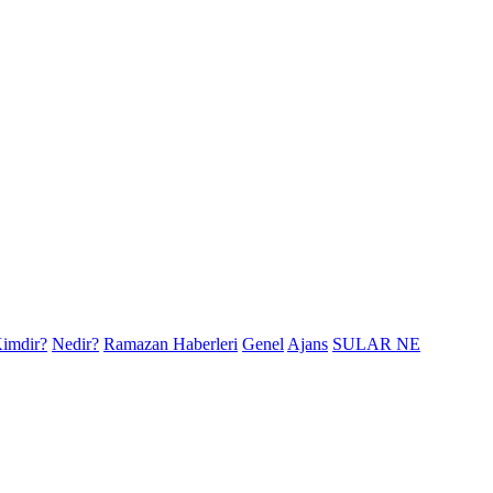
imdir?
Nedir?
Ramazan Haberleri
Genel
Ajans
SULAR NE