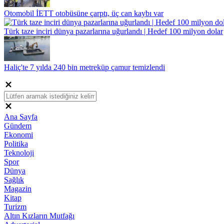
Otomobil İETT otobüsüne çarptı, üç can kaybı var
Türk taze inciri dünya pazarlarına uğurlandı | Hedef 100 milyon dolar
Haliç'te 7 yılda 240 bin metreküp çamur temizlendi
Ana Sayfa
Gündem
Ekonomi
Politika
Teknoloji
Spor
Dünya
Sağlık
Magazin
Kitap
Turizm
Altın Kızların Mutfağı