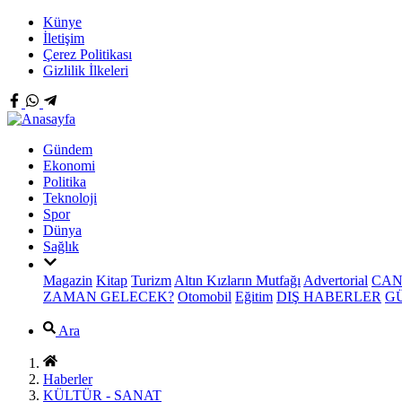
Künye
İletişim
Çerez Politikası
Gizlilik İlkeleri
Gündem
Ekonomi
Politika
Teknoloji
Spor
Dünya
Sağlık
Magazin
Kitap
Turizm
Altın Kızların Mutfağı
Advertorial
CAN
ZAMAN GELECEK?
Otomobil
Eğitim
DIŞ HABERLER
G
Ara
Haberler
KÜLTÜR - SANAT