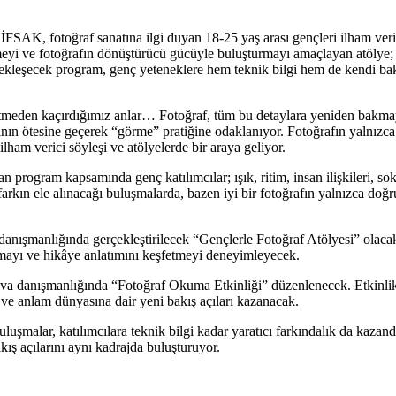
FSAK, fotoğraf sanatına ilgi duyan 18-25 yaş arası gençleri ilham veric
endirmeyi ve fotoğrafın dönüştürücü gücüyle buluşturmayı amaçlayan atöl
ekleşecek program, genç yeteneklere hem teknik bilgi hem de kendi bakış
k etmeden kaçırdığımız anlar… Fotoğraf, tüm bu detaylara yeniden bakma
arafının ötesine geçerek “görme” pratiğine odaklanıyor. Fotoğrafın yalnızc
ilham verici söyleşi ve atölyelerde bir araya geliyor.
n program kapsamında genç katılımcılar; ışık, ritim, insan ilişkileri, so
kın ele alınacağı buluşmalarda, bazen iyi bir fotoğrafın yalnızca doğr
k danışmanlığında gerçekleştirilecek “Gençlerle Fotoğraf Atölyesi” olac
urmayı ve hikâye anlatımını keşfetmeyi deneyimleyecek.
danışmanlığında “Fotoğraf Okuma Etkinliği” düzenlenecek. Etkinlikte ka
 ve anlam dünyasına dair yeni bakış açıları kazanacak.
şmalar, katılımcılara teknik bilgi kadar yaratıcı farkındalık da kazandı
kış açılarını aynı kadrajda buluşturuyor.