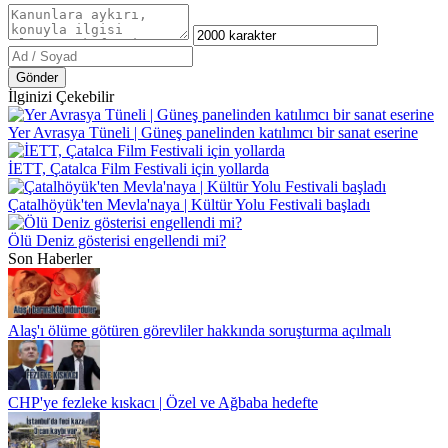
Gönder
İlginizi Çekebilir
Yer Avrasya Tüneli | Güneş panelinden katılımcı bir sanat eserine
İETT, Çatalca Film Festivali için yollarda
Çatalhöyük'ten Mevla'naya | Kültür Yolu Festivali başladı
Ölü Deniz gösterisi engellendi mi?
Son Haberler
Alaş'ı ölüme götüren görevliler hakkında soruşturma açılmalı
CHP'ye fezleke kıskacı | Özel ve Ağbaba hedefte