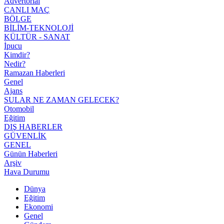
Advertorial
CANLI MAÇ
BÖLGE
BİLİM-TEKNOLOJİ
KÜLTÜR - SANAT
İpucu
Kimdir?
Nedir?
Ramazan Haberleri
Genel
Ajans
SULAR NE ZAMAN GELECEK?
Otomobil
Eğitim
DIŞ HABERLER
GÜVENLİK
GENEL
Günün Haberleri
Arşiv
Hava Durumu
Dünya
Eğitim
Ekonomi
Genel