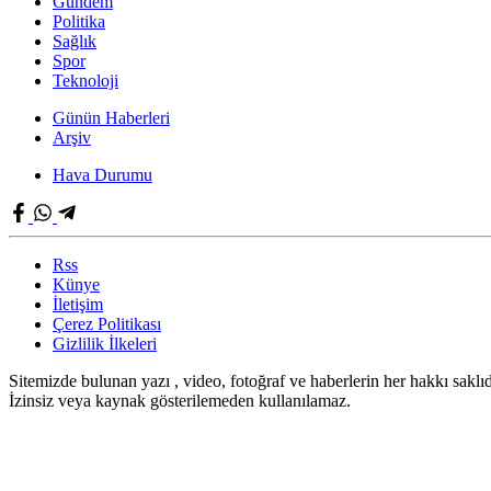
Gündem
Politika
Sağlık
Spor
Teknoloji
Günün Haberleri
Arşiv
Hava Durumu
Rss
Künye
İletişim
Çerez Politikası
Gizlilik İlkeleri
Sitemizde bulunan yazı , video, fotoğraf ve haberlerin her hakkı saklıd
İzinsiz veya kaynak gösterilemeden kullanılamaz.