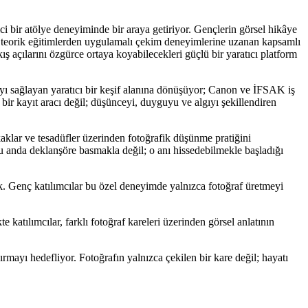
i bir atölye deneyiminde bir araya getiriyor. Gençlerin görsel hikâye
ye; teorik eğitimlerden uygulamalı çekim deneyimlerine uzanan kapsamlı
 açılarını özgürce ortaya koyabilecekleri güçlü bir yaratıcı platform
yı sağlayan yaratıcı bir keşif alanına dönüşüyor; Canon ve İFSAK iş
a bir kayıt aracı değil; düşünceyi, duyguyu ve algıyı şekillendiren
kaklar ve tesadüfler üzerinden fotoğrafik düşünme pratiğini
u anda deklanşöre basmakla değil; o anı hissedebilmekle başladığı
ak. Genç katılımcılar bu özel deneyimde yalnızca fotoğraf üretmeyi
tılımcılar, farklı fotoğraf kareleri üzerinden görsel anlatının
rmayı hedefliyor. Fotoğrafın yalnızca çekilen bir kare değil; hayatı