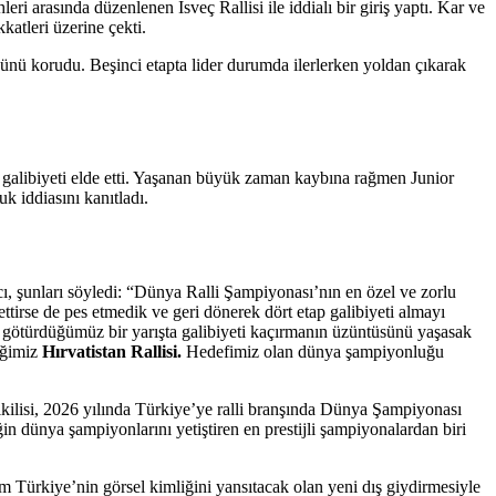
arasında düzenlenen İsveç Rallisi ile iddialı bir giriş yaptı. Kar ve
katleri üzerine çekti.
ğünü korudu. Beşinci etapta lider durumda ilerlerken yoldan çıkarak
 galibiyeti elde etti. Yaşanan büyük zaman kaybına rağmen Junior
k iddiasını kanıtladı.
 şunları söyledi: “Dünya Ralli Şampiyonası’nın en özel ve zorlu
bettirse de pes etmedik ve geri dönerek dört etap galibiyeti almayı
r götürdüğümüz bir yarışta galibiyeti kaçırmanın üzüntüsünü yaşasak
iğimiz
Hırvatistan Rallisi.
Hedefimiz olan dünya şampiyonluğu
lisi, 2026 yılında Türkiye’ye ralli branşında Dünya Şampiyonası
 dünya şampiyonlarını yetiştiren en prestijli şampiyonalardan biri
m Türkiye’nin görsel kimliğini yansıtacak olan yeni dış giydirmesiyle