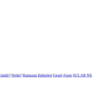
imdir?
Nedir?
Ramazan Haberleri
Genel
Ajans
SULAR NE