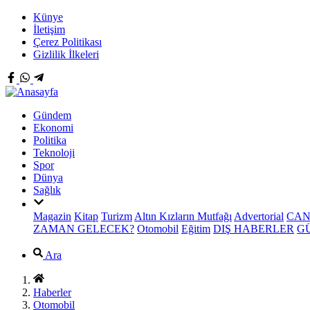
Künye
İletişim
Çerez Politikası
Gizlilik İlkeleri
Gündem
Ekonomi
Politika
Teknoloji
Spor
Dünya
Sağlık
Magazin
Kitap
Turizm
Altın Kızların Mutfağı
Advertorial
CAN
ZAMAN GELECEK?
Otomobil
Eğitim
DIŞ HABERLER
G
Ara
Haberler
Otomobil