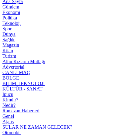
Ana Sayfa
Gündem
Ekonomi
Politika
Teknoloji
Spor
Dünya
Sağlık
Magazin
Kitap
Turizm
Altın Kızların Mutfağı
Advertorial
CANLI MAÇ
BÖLGE
BİLİM-TEKNOLOJİ
KÜLTÜR - SANAT
İpucu
Kimdir?
Nedir?
Ramazan Haberleri
Genel
Ajans
SULAR NE ZAMAN GELECEK?
Otomobil