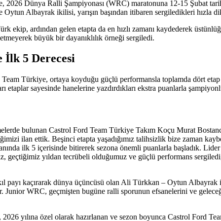
, 2026 Dünya Ralli Şampiyonası (WRC) maratonuna 12-15 Şubat tarihleri 
tun Albayrak ikilisi, yarışın başından itibaren sergiledikleri hızla dik
 Türk ekip, ardından gelen etapta da en hızlı zamanı kaydederek üstünlü
meyerek büyük bir dayanıklılık örneği sergiledi.
 İlk 5 Derecesi
rd Team Türkiye, ortaya koyduğu güçlü performansla toplamda dört etap
ı etaplar sayesinde hanelerine yazdırdıkları ekstra puanlarla şampiyonlu
melerde bulunan Castrol Ford Team Türkiye Takım Koçu Murat Bostancı,
liğimizi ilan ettik. Beşinci etapta yaşadığımız talihsizlik bize zaman kay
ında ilk 5 içerisinde bitirerek sezona önemli puanlarla başladık. Lide
, geçtiğimiz yıldan tecrübeli olduğumuz ve güçlü performans sergiled
payı kaçırarak dünya üçüncüsü olan Ali Türkkan – Oytun Albayrak iki
. Junior WRC, geçmişten bugüne ralli sporunun efsanelerini ve geleceğin
, 2026 yılına özel olarak hazırlanan ve sezon boyunca Castrol Ford Tea