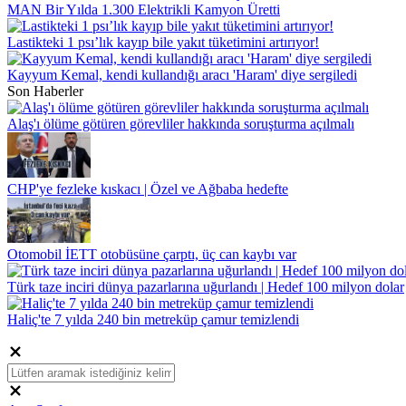
MAN Bir Yılda 1.300 Elektrikli Kamyon Üretti
Lastikteki 1 psı’lık kayıp bile yakıt tüketimini artırıyor!
Kayyum Kemal, kendi kullandığı aracı 'Haram' diye sergiledi
Son Haberler
Alaş'ı ölüme götüren görevliler hakkında soruşturma açılmalı
CHP'ye fezleke kıskacı | Özel ve Ağbaba hedefte
Otomobil İETT otobüsüne çarptı, üç can kaybı var
Türk taze inciri dünya pazarlarına uğurlandı | Hedef 100 milyon dolar
Haliç'te 7 yılda 240 bin metreküp çamur temizlendi