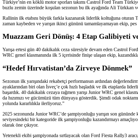
Türkiye’nin en köklü motor sporları takımı Castrol Ford Team Türkiye
buzlu zemin üzerinde koşulan sezonun bu ilk ayağında Ali Türkkan ve Oy
Rallinin ilk etabını büyük farkla kazanarak liderlik koltuğuna oturan
zaman kaybeden ve yarışın ikinci gününü tamamlayamayan ekip, pes et
Muazzam Geri Dönüş: 4 Etap Galibiyeti ve
Yarışa ertesi gün 40 dakikalık ceza süresiyle devam eden Castrol Fo
WRC genel klasmanında ilk 5 içerisinde finişe ulaşan ekip, kazandıklar
“Hedef Hırvatistan’da Zirveye Dönmek”
Sezonun ilk yarışındaki rekabetçi performansın ardından değerlendir
ayaklarından biri olan İsveç’e çok hızlı başladık ve ilk etaplarda lider
başardık. 40 dakikalık cezaya rağmen yarışı Junior WRC genel klasman
da hızımızı ve gücümüzü tüm dünyaya gösterdik. Şimdi odak noktamız
yolunda kararlılıkla ilerliyoruz.”
2025 sezonunda Junior WRC’de şampiyonluğu yarışın son gününde kıl 
seviyesindeki bir kategoride ilk şampiyonluğu kazandırmayı amaçlıyor
olarak öne çıkıyor.
Yetenekli ekibi şampiyonada sırtlayacak olan Ford Fiesta Rally3 aracı