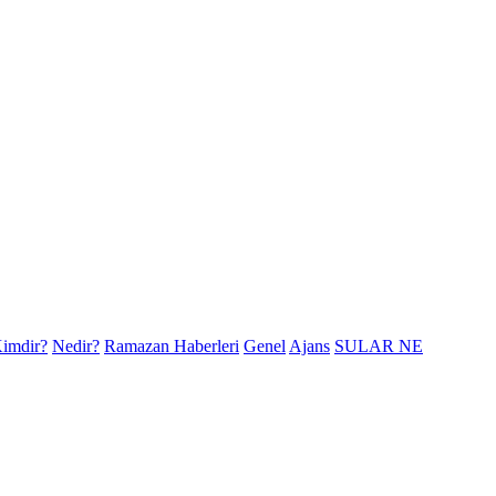
imdir?
Nedir?
Ramazan Haberleri
Genel
Ajans
SULAR NE