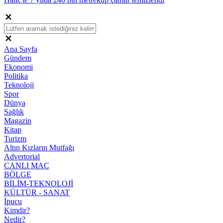
Ana Sayfa
Gündem
Ekonomi
Politika
Teknoloji
Spor
Dünya
Sağlık
Magazin
Kitap
Turizm
Altın Kızların Mutfağı
Advertorial
CANLI MAÇ
BÖLGE
BİLİM-TEKNOLOJİ
KÜLTÜR - SANAT
İpucu
Kimdir?
Nedir?