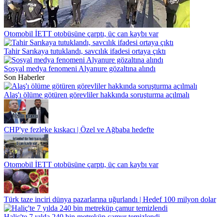
Otomobil İETT otobüsüne çarptı, üç can kaybı var
Tahir Sarıkaya tutuklandı, savcılık ifadesi ortaya çıktı
Sosyal medya fenomeni Alyanure gözaltına alındı
Son Haberler
Alaş'ı ölüme götüren görevliler hakkında soruşturma açılmalı
CHP'ye fezleke kıskacı | Özel ve Ağbaba hedefte
Otomobil İETT otobüsüne çarptı, üç can kaybı var
Türk taze inciri dünya pazarlarına uğurlandı | Hedef 100 milyon dolar
Haliç'te 7 yılda 240 bin metreküp çamur temizlendi