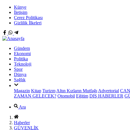
Künye
İletişim
Çerez Politikası
Gizlilik İlkeleri
Gündem
Ekonomi
Politika
Teknoloji
Spor
Dünya
Sağlık
Magazin
Kitap
Turizm
Altın Kızların Mutfağı
Advertorial
CAN
ZAMAN GELECEK?
Otomobil
Eğitim
DIŞ HABERLER
G
Ara
Haberler
GÜVENLİK