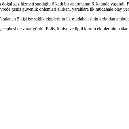
al gaz hizmeti sunduğu 6 katlı bir apartmanın 6. katında yaşandı. Pa
çevrede geniş güvenlik önlemleri alırken, yaralılara ilk müdahale olay yer
Yaralanan 5 kişi ise sağlık ekiplerinin ilk müdahalesinin ardından ambulan
cephesi de zarar gördü. Polis, itfaiye ve ilgili kurum ekiplerinin patla