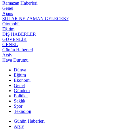
Ramazan Haberleri
Genel
Ajans
SULAR NE ZAMAN GELECEK?
Otomobil
Eğitim
DIŞ HABERLER
GÜVENLİK
GENEL
Günün Haberleri
Arşiv
Hava Durumu
Dünya
Eğitim
Ekonomi
Genel
Gündem
Politika
Sağlık
Spor
Teknoloji
Günün Haberleri
Arşiv