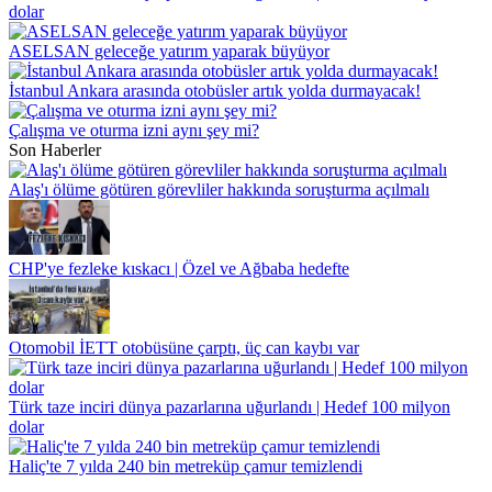
dolar
ASELSAN geleceğe yatırım yaparak büyüyor
İstanbul Ankara arasında otobüsler artık yolda durmayacak!
Çalışma ve oturma izni aynı şey mi?
Son Haberler
Alaş'ı ölüme götüren görevliler hakkında soruşturma açılmalı
CHP'ye fezleke kıskacı | Özel ve Ağbaba hedefte
Otomobil İETT otobüsüne çarptı, üç can kaybı var
Türk taze inciri dünya pazarlarına uğurlandı | Hedef 100 milyon
dolar
Haliç'te 7 yılda 240 bin metreküp çamur temizlendi