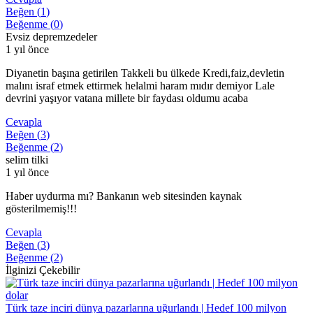
Beğen (
1
)
Beğenme (
0
)
Evsiz depremzedeler
1 yıl önce
Diyanetin başına getirilen Takkeli bu ülkede Kredi,faiz,devletin
malını israf etmek ettirmek helalmi haram mıdır demiyor Lale
devrini yaşıyor vatana millete bir faydası oldumu acaba
Cevapla
Beğen (
3
)
Beğenme (
2
)
selim tilki
1 yıl önce
Haber uydurma mı? Bankanın web sitesinden kaynak
gösterilmemiş!!!
Cevapla
Beğen (
3
)
Beğenme (
2
)
İlginizi Çekebilir
Türk taze inciri dünya pazarlarına uğurlandı | Hedef 100 milyon