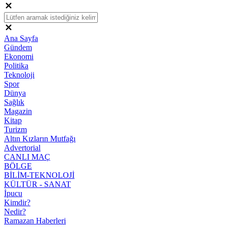
Ana Sayfa
Gündem
Ekonomi
Politika
Teknoloji
Spor
Dünya
Sağlık
Magazin
Kitap
Turizm
Altın Kızların Mutfağı
Advertorial
CANLI MAÇ
BÖLGE
BİLİM-TEKNOLOJİ
KÜLTÜR - SANAT
İpucu
Kimdir?
Nedir?
Ramazan Haberleri