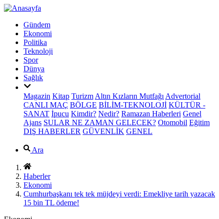
Gündem
Ekonomi
Politika
Teknoloji
Spor
Dünya
Sağlık
Magazin
Kitap
Turizm
Altın Kızların Mutfağı
Advertorial
CANLI MAÇ
BÖLGE
BİLİM-TEKNOLOJİ
KÜLTÜR -
SANAT
İpucu
Kimdir?
Nedir?
Ramazan Haberleri
Genel
Ajans
SULAR NE ZAMAN GELECEK?
Otomobil
Eğitim
DIŞ HABERLER
GÜVENLİK
GENEL
Ara
Haberler
Ekonomi
Cumhurbaşkanı tek tek müjdeyi verdi: Emekliye tarih yazacak
15 bin TL ödeme!