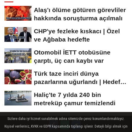
Alaş'ı ölüme götüren görevliler
hakkında soruşturma açılmalı
CHP'ye fezleke kıskacı | Özel
ve Ağbaba hedefte
Otomobil İETT otobüsüne
çarptı, üç can kaybı var
Türk taze inciri dünya
pazarlarına uğurlandı | Hedef
100 milyon dolar
Haliç'te 7 yılda 240 bin
metreküp çamur temizlendi
Sizlere daha iyi hizmet sunabilmek adına sitemizde çerez konumlandırmaktayız.
Kişisel verileriniz, KVKK ve GDPR kapsamında toplanıp işlenir. Detaylı bilgi almak için