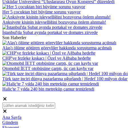
Üsküdar Üniversitesi “Uluslararası Oyun Kongresi” düzenledi
Her 5 çocuktan biri büyüme sorunu yaşıyor
Anksiyete kişinin işlevselliğini bozuyorsa önlem alınmalı!
İstanbul'da Şubat ayında portakal ve domates zirvede
Son Haberler
Alaş'ı ölüme götüren görevliler hakkında soruşturma açılmalı
CHP'ye fezleke kıskacı | Özel ve Ağbaba hedefte
Otomobil İETT otobüsüne çarptı, üç can kaybı var
Türk taze inciri dünya pazarlarına uğurlandı | Hedef 100 milyon dolar
Haliç'te 7 yılda 240 bin metreküp çamur temizlendi
Ana Sayfa
Gündem
Ekonomi