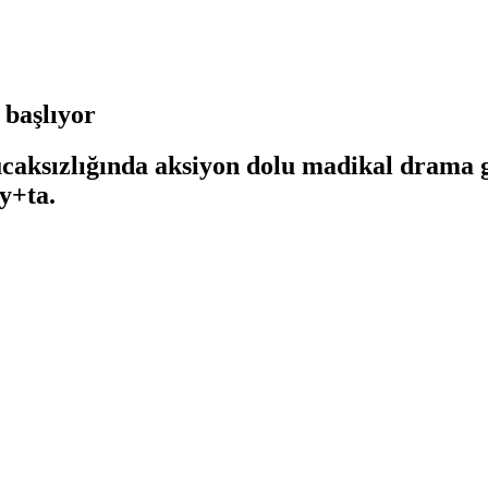
 başlıyor
ksızlığında aksiyon dolu madikal drama ge
y+ta.