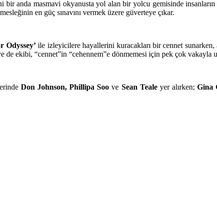
ini bir anda masmavi okyanusta yol alan bir yolcu gemisinde insanların 
 mesleğinin en güç sınavını vermek üzere güverteye çıkar.
or Odyssey’
ile izleyicilere hayallerini kuracakları bir cennet sunarken,
e de ekibi, “cennet”in “cehennem”e dönmemesi için pek çok vakayla 
lerinde
Don Johnson, Phillipa Soo
ve
Sean Teale
yer alırken;
Gina 