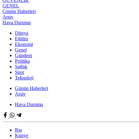
GÜVENLİK
GENEL
Günün Haberleri
Arşiv
Hava Durumu
Dünya
Eğitim
Ekonomi
Genel
Gündem
Politika
Sağlık
Spor
Teknoloji
Günün Haberleri
Arşiv
Hava Durumu
Rss
Künye