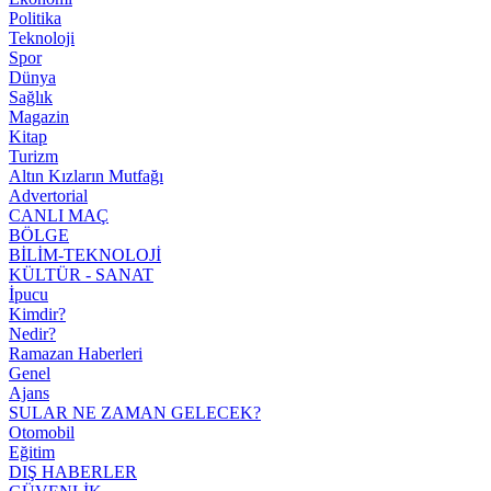
Politika
Teknoloji
Spor
Dünya
Sağlık
Magazin
Kitap
Turizm
Altın Kızların Mutfağı
Advertorial
CANLI MAÇ
BÖLGE
BİLİM-TEKNOLOJİ
KÜLTÜR - SANAT
İpucu
Kimdir?
Nedir?
Ramazan Haberleri
Genel
Ajans
SULAR NE ZAMAN GELECEK?
Otomobil
Eğitim
DIŞ HABERLER