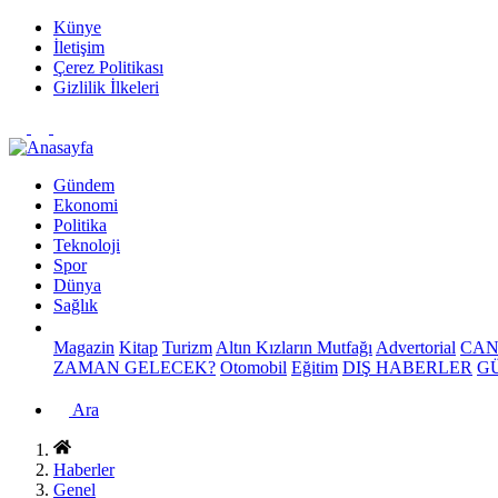
Künye
İletişim
Çerez Politikası
Gizlilik İlkeleri
Gündem
Ekonomi
Politika
Teknoloji
Spor
Dünya
Sağlık
Magazin
Kitap
Turizm
Altın Kızların Mutfağı
Advertorial
CAN
ZAMAN GELECEK?
Otomobil
Eğitim
DIŞ HABERLER
G
Ara
Haberler
Genel