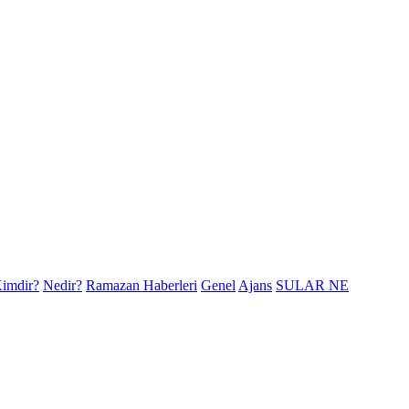
imdir?
Nedir?
Ramazan Haberleri
Genel
Ajans
SULAR NE