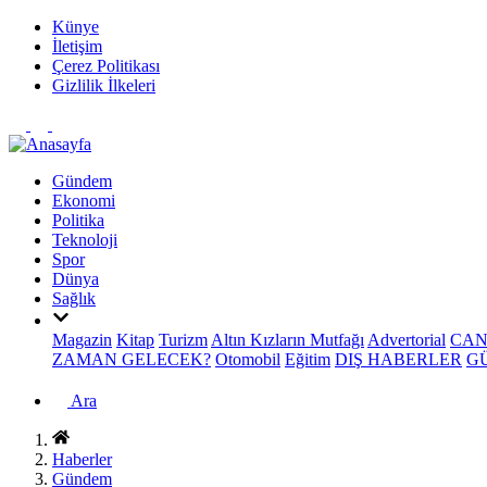
Künye
İletişim
Çerez Politikası
Gizlilik İlkeleri
Gündem
Ekonomi
Politika
Teknoloji
Spor
Dünya
Sağlık
Magazin
Kitap
Turizm
Altın Kızların Mutfağı
Advertorial
CAN
ZAMAN GELECEK?
Otomobil
Eğitim
DIŞ HABERLER
G
Ara
Haberler
Gündem