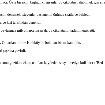
lıyor. Öyle bir akım başladı ki, insanlar bu çikolatayı alabilmek için sı
asını denemek isteyenler pastanenin önünde saatlerce bekledi.
lerce kişi tarafından denendi.
paylaşınca milyonlarca insan da bu çikolatanın tadını merak etti.
ü. Onlardan biri de Kadıköy'de bulunan bir mekan oldu.
i şaşkına çevirdi.
n sonu gözükmezken, o anları kaydeden sosyal medya kullanıcısı 'Bedava