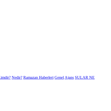
imdir?
Nedir?
Ramazan Haberleri
Genel
Ajans
SULAR NE