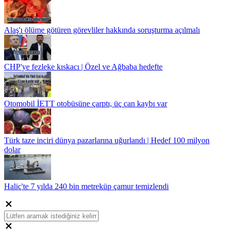
Alaş'ı ölüme götüren görevliler hakkında soruşturma açılmalı
CHP'ye fezleke kıskacı | Özel ve Ağbaba hedefte
Otomobil İETT otobüsüne çarptı, üç can kaybı var
Türk taze inciri dünya pazarlarına uğurlandı | Hedef 100 milyon
dolar
Haliç'te 7 yılda 240 bin metreküp çamur temizlendi