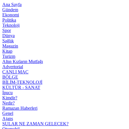
Ana Sayfa
Gündem
Ekonomi
Politika
Teknoloji
Spor
Dünya
Sağlık
Magazin
Kitap
Turizm
Altın Kızların Mutfağı
Advertorial
CANLI MAÇ
BÖLGE
BİLİM-TEKNOLOJİ
KÜLTÜR - SANAT
İpucu
Kimdir?
Nedir?
Ramazan Haberleri
Genel
Ajans
SULAR NE ZAMAN GELECEK?
Otomobil