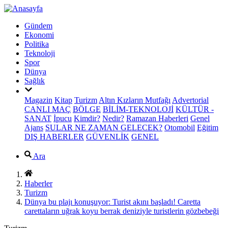
Gündem
Ekonomi
Politika
Teknoloji
Spor
Dünya
Sağlık
Magazin
Kitap
Turizm
Altın Kızların Mutfağı
Advertorial
CANLI MAÇ
BÖLGE
BİLİM-TEKNOLOJİ
KÜLTÜR -
SANAT
İpucu
Kimdir?
Nedir?
Ramazan Haberleri
Genel
Ajans
SULAR NE ZAMAN GELECEK?
Otomobil
Eğitim
DIŞ HABERLER
GÜVENLİK
GENEL
Ara
Haberler
Turizm
Dünya bu plajı konuşuyor: Turist akını başladı! Caretta
carettaların uğrak koyu berrak deniziyle turistlerin gözbebeği