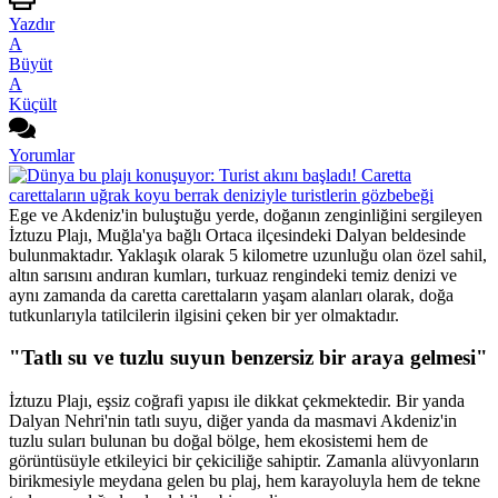
Yazdır
A
Büyüt
A
Küçült
Yorumlar
Ege ve Akdeniz'in buluştuğu yerde, doğanın zenginliğini sergileyen
İztuzu Plajı, Muğla'ya bağlı Ortaca ilçesindeki Dalyan beldesinde
bulunmaktadır. Yaklaşık olarak 5 kilometre uzunluğu olan özel sahil,
altın sarısını andıran kumları, turkuaz rengindeki temiz denizi ve
aynı zamanda da caretta carettaların yaşam alanları olarak, doğa
tutkunlarıyla tatilcilerin ilgisini çeken bir yer olmaktadır.
"Tatlı su ve tuzlu suyun benzersiz bir araya gelmesi"
İztuzu Plajı, eşsiz coğrafi yapısı ile dikkat çekmektedir. Bir yanda
Dalyan Nehri'nin tatlı suyu, diğer yanda da masmavi Akdeniz'in
tuzlu suları bulunan bu doğal bölge, hem ekosistemi hem de
görüntüsüyle etkileyici bir çekiciliğe sahiptir. Zamanla alüvyonların
birikmesiyle meydana gelen bu plaj, hem karayoluyla hem de tekne