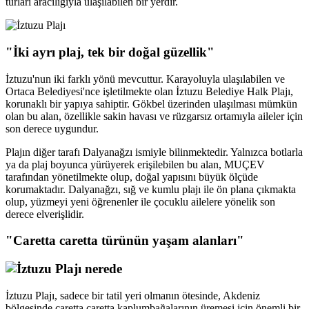
turları aracılığıyla ulaşılabilen bir yerdir.
"İki ayrı plaj, tek bir doğal güzellik"
İztuzu'nun iki farklı yönü mevcuttur. Karayoluyla ulaşılabilen ve
Ortaca Belediyesi'nce işletilmekte olan İztuzu Belediye Halk Plajı,
korunaklı bir yapıya sahiptir. Gökbel üzerinden ulaşılması mümkün
olan bu alan, özellikle sakin havası ve rüzgarsız ortamıyla aileler için
son derece uygundur.
Plajın diğer tarafı Dalyanağzı ismiyle bilinmektedir. Yalnızca botlarla
ya da plaj boyunca yürüyerek erişilebilen bu alan, MUÇEV
tarafından yönetilmekte olup, doğal yapısını büyük ölçüde
korumaktadır. Dalyanağzı, sığ ve kumlu plajı ile ön plana çıkmakta
olup, yüzmeyi yeni öğrenenler ile çocuklu ailelere yönelik son
derece elverişlidir.
"Caretta caretta türünün yaşam alanları"
İztuzu Plajı, sadece bir tatil yeri olmanın ötesinde, Akdeniz
bölgesinde caretta caretta kaplumbağalarının üremesi için önemli bir