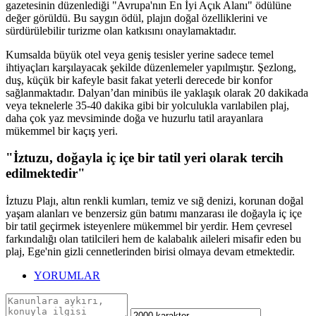
gazetesinin düzenlediği "Avrupa'nın En İyi Açık Alanı" ödülüne
değer görüldü. Bu saygın ödül, plajın doğal özelliklerini ve
sürdürülebilir turizme olan katkısını onaylamaktadır.
Kumsalda büyük otel veya geniş tesisler yerine sadece temel
ihtiyaçları karşılayacak şekilde düzenlemeler yapılmıştır. Şezlong,
duş, küçük bir kafeyle basit fakat yeterli derecede bir konfor
sağlanmaktadır. Dalyan’dan minibüs ile yaklaşık olarak 20 dakikada
veya teknelerle 35-40 dakika gibi bir yolculukla varılabilen plaj,
daha çok yaz mevsiminde doğa ve huzurlu tatil arayanlara
mükemmel bir kaçış yeri.
"İztuzu, doğayla iç içe bir tatil yeri olarak tercih
edilmektedir"
İztuzu Plajı, altın renkli kumları, temiz ve sığ denizi, korunan doğal
yaşam alanları ve benzersiz gün batımı manzarası ile doğayla iç içe
bir tatil geçirmek isteyenlere mükemmel bir yerdir. Hem çevresel
farkındalığı olan tatilcileri hem de kalabalık aileleri misafir eden bu
plaj, Ege'nin gizli cennetlerinden birisi olmaya devam etmektedir.
YORUMLAR