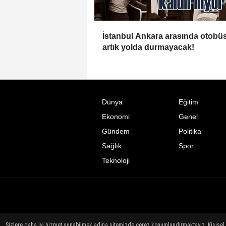
İstanbul Ankara arasında otobüs
artık yolda durmayacak!
Dünya
Eğitim
Ekonomi
Genel
Gündem
Politika
Sağlık
Spor
Teknoloji
Sizlere daha iyi hizmet sunabilmek adına sitemizde çerez konumlandırmaktayız. Kişisel ver