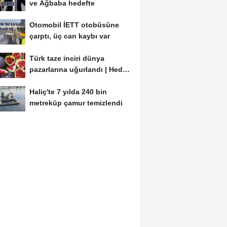
ve Ağbaba hedefte
Otomobil İETT otobüsüne
çarptı, üç can kaybı var
Türk taze inciri dünya
pazarlarına uğurlandı | Hedef
100 milyon dolar
Haliç'te 7 yılda 240 bin
metreküp çamur temizlendi