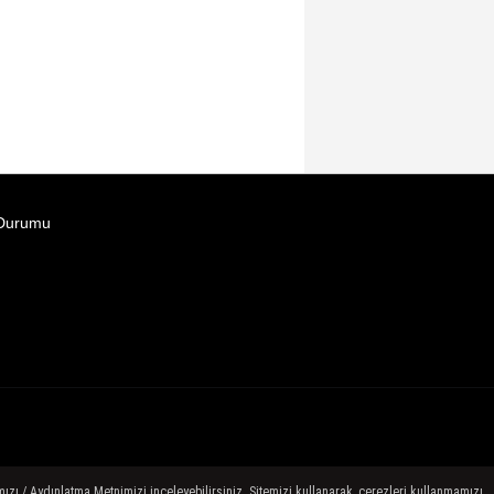
Durumu
ızı / Aydınlatma Metnimizi inceleyebilirsiniz. Sitemizi kullanarak, çerezleri kullanmamızı