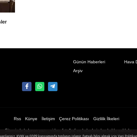
ler
Günün Haberleri
Hava 
Arşiv
Rss
Künye
İletişim
Çerez Politikası
Gizlilik İlkeleri
Sitemizde bulunan yazı , video, fotoğraf ve haberlerin her hakkı saklıdır.
İzinsiz veya kaynak gösterilemeden kullanılamaz.
ileriniz, KVKK ve GDPR kapsamında toplanıp işlenir. Detaylı bilgi almak için Veri Politikam