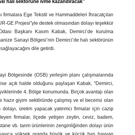
B halı sektörüne ivme kazandıracak”
ısı firmalara Ege Tekstil ve Hammaddeleri İhracatçıları
me UR-GE Projesi”yle destek olmasından dolayı teşekkür
Odası Başkanı Kasım Kabak, Demirci’de kurulma
anize Sanayi Bölgesi’nin Demirci’de halı sektörünün
ağlayacağını dile getirdi.
i Bölgesinde (OSB) yerleşim planı çalışmalarında
ise açık halde olduğunu paylaşan Kabak, “Demirci,
şviklerinde 4. Bölge konumunda. Birçok avantajı olan
kle hazır giyim sektöründe çalışmış ve el becerisi olan
dolayı, üretim yapacak yatırımcı firmalar için cazip
eyen firmalar, ilçede yetişen zeytin, ceviz, badem,
estane vb. tarım ürünlerinin zenginliğinden dolayı ürün
de sayıca yüksek oranda büyük ve küçük baş hayvan