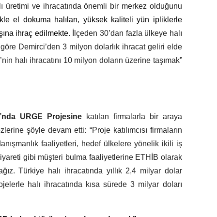
lı üretimi ve ihracatında önemli bir merkez olduğunu
ikle el dokuma halıları, yüksek kaliteli yün ipliklerle
ına ihraç edilmekte
. İlçeden 30’dan fazla ülkeye halı
ne göre Demirci’den 3 milyon dolarlık ihracat geliri elde
nin halı ihracatını 10 milyon doların üzerine taşımak”
sı’nda URGE Projesine
katılan firmalarla bir araya
zlerine şöyle devam etti: “Proje katılımcısı firmaların
nışmanlık faaliyetleri, hedef ülkelere yönelik ikili iş
ziyareti gibi müşteri bulma faaliyetlerine ETHİB olarak
ğız. Türkiye halı ihracatında yıllık 2,4 milyar dolar
elerle halı ihracatında kısa sürede 3 milyar doları