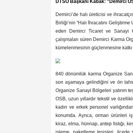
DTSO Başkanı Kabak: “Demirci OS
Demirci’de halı üreticisi ve ihracatç
Birliği’nin “Halı İhracatını Geliştir
eden Demirci Ticaret ve Sanayi 
çalışmaları süren Demirci Karma Org
kümelenmesinin güçlenmesine katkı s
840 dönümlük karma Organize Sanay
son aşamaya gelindiğini ve ön tahs
Organize Sanayi Bölgeleri yatırım te
OSB, uzun yıllardır tekstil ve özelli
kadın ve erkek personel varlığından 
konumda. Ayrıca, orman ürünleri işl
kiraz, elma, hünnap, antep fıstığı, k
işleme, paketleme tesisleri, ilçe