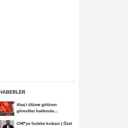
 HABERLER
Alaş'ı ölüme götüren
görevliler hakkında
soruşturma açılmalı
CHP'ye fezleke kıskacı | Özel