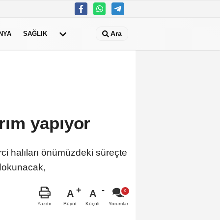
Ara
NYA
SAĞLIK
ırım yapıyor
rci halıları önümüzdeki süreçte
 dokunacak,
A
A
Büyüt
Küçült
Yazdır
Yorumlar