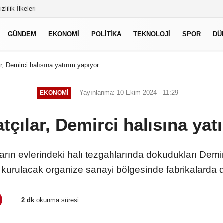
izlilik İlkeleri
GÜNDEM
EKONOMI
POLITIKA
TEKNOLOJI
SPOR
DÜ
ar, Demirci halısına yatırım yapıyor
Yayınlanma: 10 Ekim 2024 - 11:29
EKONOMI
atçılar, Demirci halısına yat
nların evlerindeki halı tezgahlarında dokudukları Demi
 kurulacak organize sanayi bölgesinde fabrikalarda
2 dk
okunma süresi