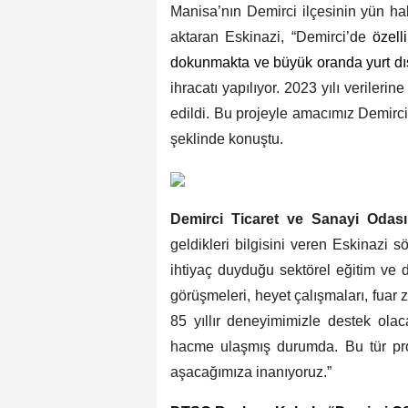
Manisa’nın Demirci ilçesinin yün ha
aktaran Eskinazi, “Demirci’de
özell
dokunmakta ve büyük oranda yurt dış
ihracatı yapılıyor. 2023 yılı verileri
edildi. Bu projeyle amacımız Demirci’
şeklinde konuştu.
Demirci Ticaret ve Sanayi Oda
geldikleri bilgisini veren Eskinazi sö
ihtiyaç duyduğu sektörel eğitim ve da
görüşmeleri, heyet çalışmaları, fuar 
85 yıllır deneyimimizle destek olaca
hacme ulaşmış durumda. Bu tür proj
aşacağımıza inanıyoruz.”