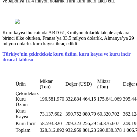
ve Japonya 10,4 milyon dolarlık Türk kuru inciri talep etti.
Kuru kayısı ihracatında ABD 61,3 milyon dolarlık taleple açık ara
birinci ülke olurken, Fransa’ya 33,5 milyon dolarlık, Almanya’ya 29
milyon dolarlık kuru kayısı ihraç edildi.
Türkiye’nin çekirdeksiz kuru üzüm, kuru kayısı ve kuru incir
ihracat tablosu
Miktar
Miktar
Ürün
Değer (USD)
Değer
(Ton)
(Ton)
Çekirdeksiz
Kuru
196.581.970
332.884.464,15
175.641.069
395.44
Üzüm
Kuru
73.137.602
390.752.080,79
60.320.702
362.12
Kayısı
Kuru İncir
58.593.320
209.323.256,29
54.876.607
249.19
Toplam
328.312.892
932.959.801,23
290.838.378
1.006.