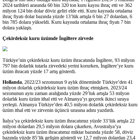
2024 tarihleri arasında 60 bin 320 ton kuru kayısı ihraç etti ve 362
milyon 124 bin dolar döviz geliri elde etti. Kuru kayısıda ortalama
ihraç fiyatı dolar bazında yüzde 13’lük artışla 6 bin 27 dolardan, 6
bin 785 dolara yükseldi. Kuru kayısıda ortalama ihraç fiyatı 7 bin
dolara yaklaştı.
Çekirdeksiz kuru üzümde İngiltere zirvede
Türkiye’nin çekirdeksiz kuru üzüm ihracatında İngiltere, 93 milyon
797 bin dolarlık tutarla zirvedeki yerini korurken, İngiltere’ye kuru
üzüm ihracatı yüzde 17 artış gösterdi.
Hollanda
, 2022/23 sezonunun 9 aylık döneminde Türkiye’den 41
milyon dolarlık çekirdeksiz kuru üzüm ihraç etmişken, 2023/24
sezonunun aynı zaman aralığında yüzde 29’luk artışla 53 milyon
dolarlık kuru üzüm ithal etti ve Almanya’yı geçerek ikinci sıraya
yerleşti. Almanya Türkiye’den 40,5 milyon dolarlık çekirdeksiz kuru
üzüm ithal etti ve zirvenin üçüncü sırasına adını yazdırdı.
İtalya’ya çekirdeksiz kuru üzüm ihracatımız yüzde 33’lük artışla 22
milyon dolardan 29,5 milyon dolara çıkarken, Avustralya’ya
çekirdeksiz kuru üzüm ihracatımız miktar bazında yüzde 58, döviz
bazında yüzde 85’lik gelişim gösterdi ve 12,7 milyon dolardan 23,4