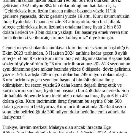
tarihleri arasında miktar bazında 196 bin 581 ton olurken, döviz
getirisinin 332 milyon 884 bin dolar olduğunu hatırlatan Işık,
“Çekirdeksiz kuru üzüm ihracatı miktar bazında yüzde 11’lik
gerileme yaşasada, döviz gerisini yüzde 19 arttı. Kuru üzümümüzün
ihraç fiyatı dolar bazında yüzde 33 artmış oldu. Son bir haftalık
süreçte çekirdeksiz kuru üzümün ortalama ihraç fiyatı 2 bin 839
dolara ilerledi ve 3 bin dolara yaklaştı. Bu başarıya emek veren tüm
üreticilerimizi ve ihracatçılarımızı kutluyoruz” diye konuştu.
Cennet meyvesi olarak tanımlayan kuru incirde sezonun başladığı 6
Ekim 2023 tarihinden, 3 Haziran 2024 tarihine kadar geçen 8 aylık
süreçte 54 bin 876 ton kuru incir ihraç edildiğini aktaran Başkan Işık
sözlerini şöyle sürdürdü; “Kuru incir ihracatımız 2022/23 sezonunun
aynı dönemine göre miktar bazında yüzde 6 düşsede, döviz gelirimiz
yüzde 19’luk artışla 209 milyon dolardan 249 milyon dolara ulaştı.
Kuru incirimiz geçen sene ton başına 4 bin 240 dolara ihraç
edilmişken, bu sezon yüzde 29 daha katma değerli ihraç ettik ve
kuru incirimizin ihraç fiyatı ton başına 5 bin 458 dolara ilerledi. Son
bir haftalık dönemde kuru incirimizin ortalama ihraç fiyatı 6 bin 431
dolara çıktı. Kuru incirimizin ihraç fiyatının bu seyirle 6 bin 500
doları geçmesini bekliyoruz. Kuru incir ihracatında 2023/24 sezon
sonu için belirlediğimiz 300 milyon dolar hedefine emin adımlarla
ilerliyoruz.”
Türkiye, üretim merkezi Malatya olan ancak ihracatta Ege
Bölgesi’nin lider olduğu kuru kayısıda, 1 Ağustos 2023- 3 Haziran