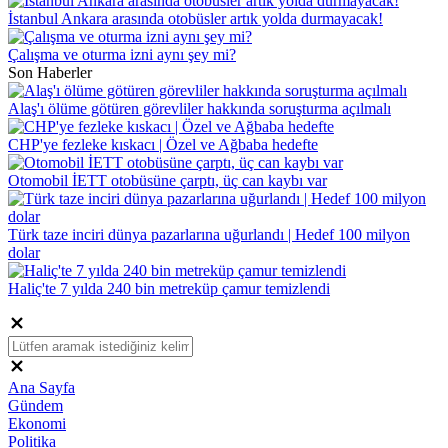
İstanbul Ankara arasında otobüsler artık yolda durmayacak!
Çalışma ve oturma izni aynı şey mi?
Son Haberler
Alaş'ı ölüme götüren görevliler hakkında soruşturma açılmalı
CHP'ye fezleke kıskacı | Özel ve Ağbaba hedefte
Otomobil İETT otobüsüne çarptı, üç can kaybı var
Türk taze inciri dünya pazarlarına uğurlandı | Hedef 100 milyon
dolar
Haliç'te 7 yılda 240 bin metreküp çamur temizlendi
Ana Sayfa
Gündem
Ekonomi
Politika