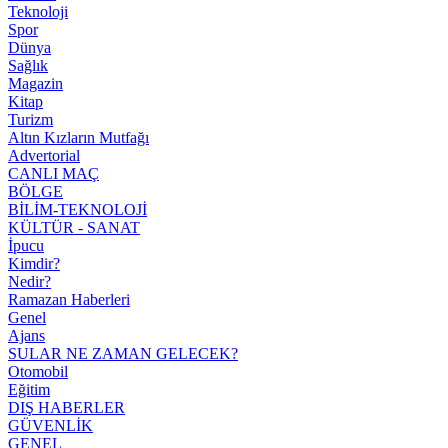
Teknoloji
Spor
Dünya
Sağlık
Magazin
Kitap
Turizm
Altın Kızların Mutfağı
Advertorial
CANLI MAÇ
BÖLGE
BİLİM-TEKNOLOJİ
KÜLTÜR - SANAT
İpucu
Kimdir?
Nedir?
Ramazan Haberleri
Genel
Ajans
SULAR NE ZAMAN GELECEK?
Otomobil
Eğitim
DIŞ HABERLER
GÜVENLİK
GENEL