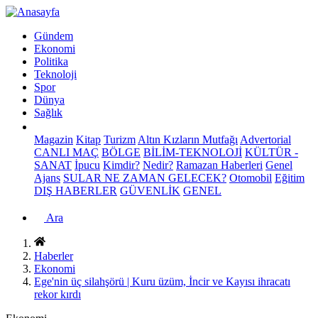
Gündem
Ekonomi
Politika
Teknoloji
Spor
Dünya
Sağlık
Magazin
Kitap
Turizm
Altın Kızların Mutfağı
Advertorial
CANLI MAÇ
BÖLGE
BİLİM-TEKNOLOJİ
KÜLTÜR -
SANAT
İpucu
Kimdir?
Nedir?
Ramazan Haberleri
Genel
Ajans
SULAR NE ZAMAN GELECEK?
Otomobil
Eğitim
DIŞ HABERLER
GÜVENLİK
GENEL
Ara
Haberler
Ekonomi
Ege'nin üç silahşörü | Kuru üzüm, İncir ve Kayısı ihracatı
rekor kırdı