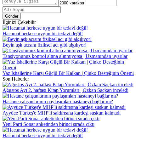
Gönder
İlginizi Çekebilir
Hacamat herkese uygun bir tedavi değil!
Beyin aşk acısını fiziksel acı gibi algılıyor!
Tansiyonunuz kontrol altına alınmıyorsa | Uzmanından uyarılar
Yaz İshallerine Karşı Güçlü Bir Kalkan | Çinko Desteğinin Önemi
Son Haberler
Ağustos Ayı 2. haftası Kitap Yorumları | Özkan Saçkan inceledi
Hastane çalışanlarının paylaşımları hastaneyi bağlar mı?
Ayyüce Türkeş'e MHP'li saldırısına kardeşi suskun kalmadı
Yeni Parti Sonar anketinden birinci sırada çıktı
Hacamat herkese uygun bir tedavi değil!