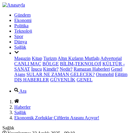
Gündem
Ekonomi
Politika
Teknoloji
Spor
Dünya
Sağlık
Magazin
Kitap
Turizm
Altın Kızların Mutfağı
Advertorial
CANLI MAÇ
BÖLGE
BİLİM-TEKNOLOJİ
KÜLTÜR -
SANAT
İpucu
Kimdir?
Nedir?
Ramazan Haberleri
Genel
Ajans
SULAR NE ZAMAN GELECEK?
Otomobil
Eğitim
DIŞ HABERLER
GÜVENLİK
GENEL
Ara
Haberler
Sağlık
Ekonomik Zorluklar Çiftlerin Arasını Açıyor!
Sağlık