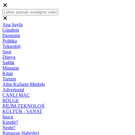
Ana Sayfa
Gündem
Ekonomi
Politika
Teknoloji
Spor
Dünya
Sağlık
Magazin
Kitap
Turizm
Altın Kızların Mutfağı
Advertorial
CANLI MAÇ
BÖLGE
BİLİM-TEKNOLOJİ
KÜLTÜR - SANAT
İpucu
Kimdir?
Nedir?
Ramazan Haberleri