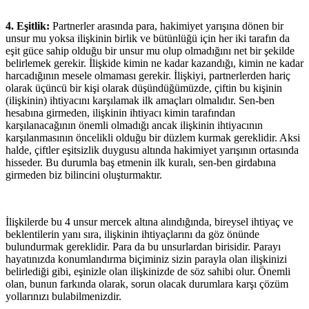
4. Eşitlik:
Partnerler arasında para, hakimiyet yarışına dönen bir
unsur mu yoksa ilişkinin birlik ve bütünlüğü için her iki tarafın da
eşit güce sahip olduğu bir unsur mu olup olmadığını net bir şekilde
belirlemek gerekir. İlişkide kimin ne kadar kazandığı, kimin ne kadar
harcadığının mesele olmaması gerekir. İlişkiyi, partnerlerden hariç
olarak üçüncü bir kişi olarak düşündüğümüzde, çiftin bu kişinin
(ilişkinin) ihtiyacını karşılamak ilk amaçları olmalıdır. Sen-ben
hesabına girmeden, ilişkinin ihtiyacı kimin tarafından
karşılanacağının önemli olmadığı ancak ilişkinin ihtiyacının
karşılanmasının öncelikli olduğu bir düzlem kurmak gereklidir. Aksi
halde, çiftler eşitsizlik duygusu altında hakimiyet yarışının ortasında
hisseder. Bu durumla baş etmenin ilk kuralı, sen-ben girdabına
girmeden biz bilincini oluşturmaktır.
İlişkilerde bu 4 unsur mercek altına alındığında, bireysel ihtiyaç ve
beklentilerin yanı sıra, ilişkinin ihtiyaçlarını da göz önünde
bulundurmak gereklidir. Para da bu unsurlardan birisidir. Parayı
hayatınızda konumlandırma biçiminiz sizin parayla olan ilişkinizi
belirlediği gibi, eşinizle olan ilişkinizde de söz sahibi olur. Önemli
olan, bunun farkında olarak, sorun olacak durumlara karşı çözüm
yollarınızı bulabilmenizdir.