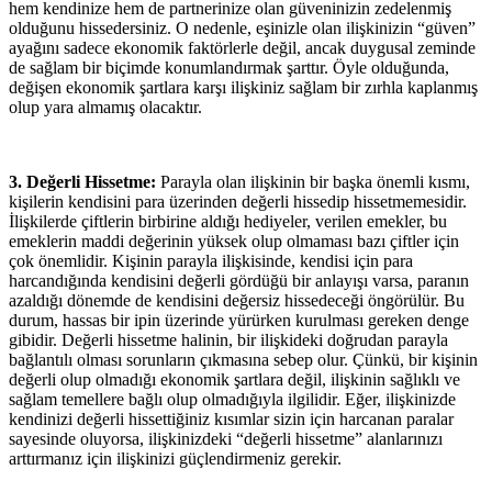
hem kendinize hem de partnerinize olan güveninizin zedelenmiş
olduğunu hissedersiniz. O nedenle, eşinizle olan ilişkinizin “güven”
ayağını sadece ekonomik faktörlerle değil, ancak duygusal zeminde
de sağlam bir biçimde konumlandırmak şarttır. Öyle olduğunda,
değişen ekonomik şartlara karşı ilişkiniz sağlam bir zırhla kaplanmış
olup yara almamış olacaktır.
3. Değerli Hissetme:
Parayla olan ilişkinin bir başka önemli kısmı,
kişilerin kendisini para üzerinden değerli hissedip hissetmemesidir.
İlişkilerde çiftlerin birbirine aldığı hediyeler, verilen emekler, bu
emeklerin maddi değerinin yüksek olup olmaması bazı çiftler için
çok önemlidir. Kişinin parayla ilişkisinde, kendisi için para
harcandığında kendisini değerli gördüğü bir anlayışı varsa, paranın
azaldığı dönemde de kendisini değersiz hissedeceği öngörülür. Bu
durum, hassas bir ipin üzerinde yürürken kurulması gereken denge
gibidir. Değerli hissetme halinin, bir ilişkideki doğrudan parayla
bağlantılı olması sorunların çıkmasına sebep olur. Çünkü, bir kişinin
değerli olup olmadığı ekonomik şartlara değil, ilişkinin sağlıklı ve
sağlam temellere bağlı olup olmadığıyla ilgilidir. Eğer, ilişkinizde
kendinizi değerli hissettiğiniz kısımlar sizin için harcanan paralar
sayesinde oluyorsa, ilişkinizdeki “değerli hissetme” alanlarınızı
arttırmanız için ilişkinizi güçlendirmeniz gerekir.