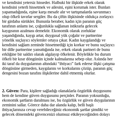
ve kendisini yetersiz hisseder. Halbuki bir ilişkide erkek olarak
kendisini yeterli hissetmek ve ailesini, eşini korumak ister. Bunları
yapamadığında, eşine karşı mesafe alır ve tartışmalarda savunmacı
olup öfkeli tavırlar sergiler. Bu da çiftin ilişkisinde oldukça zorlayıcı
bir girdaba sürükler. Bununla beraber, kadın için paranın güç
tarafının anlamı ise, çoğunlukla sağlanan istikrarla gelecek
kaygısının azalması demektir. Ekonomik olarak zorluklar
yaşandığında, kaygı artar, duygusal yük çoğalır ve partnerine
yönelik suçlayıcı söylemler ortaya çıkar. Kadın kaygılandığı ve
kendisini sağlam zeminde hissetmediği için korkar ve bunu suçlayıcı
bir dille partnerine yansıttığında ise, erkek olarak partneri de bunu
erkliğine bir saldırı olarak algılayıp öfkelenir. Böylelikle bu durum
öfkeli bir kısır döngünün içinde kalmalarına sebep olur. Aslında her
iki taraf da duygularının altındaki “ihtiyacı” fark ederse ilişki çatışma
döngüsüne girmeden, kaygılarını ve korkularını çözüp, paranın güç
dengesini bozan tarafını ilişkilerine dahil etmemiş olurlar.
2. Güven:
Para, kişilere sağladığı olanaklarla özgürlük duygusunu
hem de kendine güven duygusunu perçinler. Paranın yoksunluğu,
ekonomik şartların daralması ise, bu özgürlük ve güven duygularının
zeminini sallar. Görece daha dar alanda kalıp, belli başlı
ihtiyaçlarınıza cevap verebileceğiniz ekonomik şartlar şimdiki ve
gelecek dönemdeki güvencenizi olumsuz etkileyeceğinden dolayı