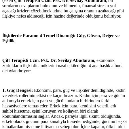
çeken
Çift Terapisti
Uzm. Psk. Dr. Sevilay Abudaram
, bu
soruların cevaplarını bulmanın ve bilmenin, finansal stresin yol
açacağı krizleri çözebilmek adına bu çatışma oranını azaltacağı gibi
ilişkiye nefes aldıracağı için hazine değerinde olduğunu belirtiyor.
İlişkilerde Paranın 4 Temel Dinamiği: Güç, Güven, Değer ve
Eşitlik
Çift Terapisti Uzm. Psk. Dr. Sevilay Abudaram,
ekonomik
zorlukların ilişki dinamiklerini nasıl etkilediğini 4 ana başlık altında
detaylandırıyor:
1. Güç Dengesi:
Ekonomi, para, güç ve ilişkiler denildiğinde, kadın
ve erkek rollerinin etkisi de kaçınılmazdır. Kadın için para ve gücün
anlamıyla erkek için para ve gücün anlamı birbirinden farklı
hassasiyetlere temas eder. Erkek için para, kendisini yeterli, erk
sahibi hissetme, eşini koruyan ve kollayan biri olarak
konumlandırmasını sağlar. Ancak, parayla ilgili sıkıntı olduğunda,
erkek olarak gücünü para kanalıyla hissedemediğinde, gücünü başka
kanallardan hissetme ihtiyacına sebep olur. İçine kapanır, öfkeli olur