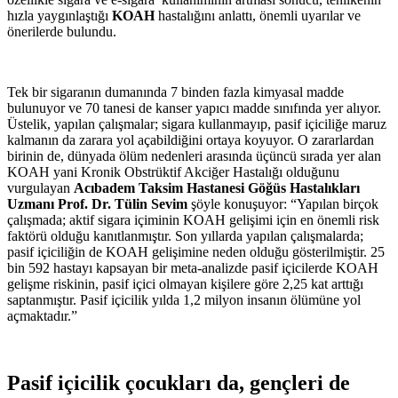
hızla yaygınlaştığı
KOAH
hastalığını anlattı, önemli uyarılar ve
önerilerde bulundu.
Tek bir sigaranın dumanında 7 binden fazla kimyasal madde
bulunuyor ve 70 tanesi de kanser yapıcı madde sınıfında yer alıyor.
Üstelik, yapılan çalışmalar; sigara kullanmayıp, pasif içiciliğe maruz
kalmanın da zarara yol açabildiğini ortaya koyuyor. O zararlardan
birinin de, dünyada ölüm nedenleri arasında üçüncü sırada yer alan
KOAH yani Kronik Obstrüktif Akciğer Hastalığı olduğunu
vurgulayan
Acıbadem Taksim Hastanesi Göğüs Hastalıkları
Uzmanı Prof. Dr. Tülin Sevim
şöyle konuşuyor: “Yapılan birçok
çalışmada; aktif sigara içiminin KOAH gelişimi için en önemli risk
faktörü olduğu kanıtlanmıştır. Son yıllarda yapılan çalışmalarda;
pasif içiciliğin de KOAH gelişimine neden olduğu gösterilmiştir. 25
bin 592 hastayı kapsayan bir meta-analizde pasif içicilerde KOAH
gelişme riskinin, pasif içici olmayan kişilere göre 2,25 kat arttığı
saptanmıştır. Pasif içicilik yılda 1,2 milyon insanın ölümüne yol
açmaktadır.”
Pasif içicilik çocukları da, gençleri de