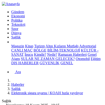
Gündem
Ekonomi
Politika
Teknoloji
Spor
Dünya
Sağlık
Magazin
Kitap
Turizm
Altın Kızların Mutfağı
Advertorial
CANLI MAÇ
BÖLGE
BİLİM-TEKNOLOJİ
KÜLTÜR -
SANAT
İpucu
Kimdir?
Nedir?
Ramazan Haberleri
Genel
Ajans
SULAR NE ZAMAN GELECEK?
Otomobil
Eğitim
DIŞ HABERLER
GÜVENLİK
GENEL
Ara
Haberler
Sağlık
Elektronik sigara uyarısı | KOAH hızla yayılıyor
Sağlık