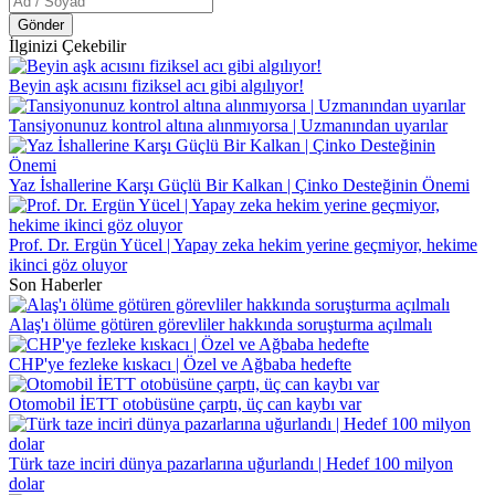
Gönder
İlginizi Çekebilir
Beyin aşk acısını fiziksel acı gibi algılıyor!
Tansiyonunuz kontrol altına alınmıyorsa | Uzmanından uyarılar
Yaz İshallerine Karşı Güçlü Bir Kalkan | Çinko Desteğinin Önemi
Prof. Dr. Ergün Yücel | Yapay zeka hekim yerine geçmiyor, hekime
ikinci göz oluyor
Son Haberler
Alaş'ı ölüme götüren görevliler hakkında soruşturma açılmalı
CHP'ye fezleke kıskacı | Özel ve Ağbaba hedefte
Otomobil İETT otobüsüne çarptı, üç can kaybı var
Türk taze inciri dünya pazarlarına uğurlandı | Hedef 100 milyon
dolar