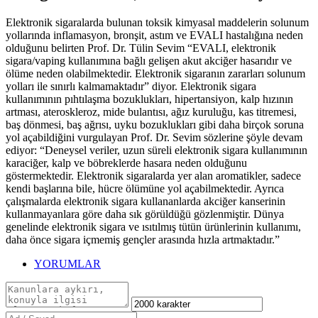
Elektronik sigaralarda bulunan toksik kimyasal maddelerin solunum
yollarında inflamasyon, bronşit, astım ve EVALI hastalığına neden
olduğunu belirten Prof. Dr. Tülin Sevim “EVALI, elektronik
sigara/vaping kullanımına bağlı gelişen akut akciğer hasarıdır ve
ölüme neden olabilmektedir. Elektronik sigaranın zararları solunum
yolları ile sınırlı kalmamaktadır” diyor. Elektronik sigara
kullanımının pıhtılaşma bozuklukları, hipertansiyon, kalp hızının
artması, ateroskleroz, mide bulantısı, ağız kuruluğu, kas titremesi,
baş dönmesi, baş ağrısı, uyku bozuklukları gibi daha birçok soruna
yol açabildiğini vurgulayan Prof. Dr. Sevim sözlerine şöyle devam
ediyor: “Deneysel veriler, uzun süreli elektronik sigara kullanımının
karaciğer, kalp ve böbreklerde hasara neden olduğunu
göstermektedir. Elektronik sigaralarda yer alan aromatikler, sadece
kendi başlarına bile, hücre ölümüne yol açabilmektedir. Ayrıca
çalışmalarda elektronik sigara kullananlarda akciğer kanserinin
kullanmayanlara göre daha sık görüldüğü gözlenmiştir. Dünya
genelinde elektronik sigara ve ısıtılmış tütün ürünlerinin kullanımı,
daha önce sigara içmemiş gençler arasında hızla artmaktadır.”
YORUMLAR