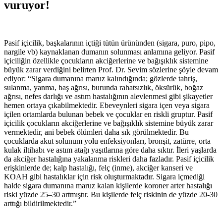
vuruyor!
Pasif içicilik, başkalarının içtiği tütün ürününden (sigara, puro, pipo,
nargile vb) kaynaklanan dumanın solunması anlamına geliyor. Pasif
içiciliğin özellikle çocukların akciğerlerine ve bağışıklık sistemine
büyük zarar verdiğini belirten Prof. Dr. Sevim sözlerine şöyle devam
ediyor: “Sigara dumanına maruz kalındığında; gözlerde tahriş,
sulanma, yanma, baş ağrısı, burunda rahatsızlık, öksürük, boğaz
ağrısı, nefes darlığı ve astım hastalığının alevlenmesi gibi şikayetler
hemen ortaya çıkabilmektedir. Ebeveynleri sigara içen veya sigara
içilen ortamlarda bulunan bebek ve çocuklar en riskli gruptur. Pasif
içicilik çocukların akciğerlerine ve bağışıklık sistemine büyük zarar
vermektedir, ani bebek ölümleri daha sık görülmektedir. Bu
çocuklarda akut solunum yolu enfeksiyonları, bronşit, zatürre, orta
kulak iltihabı ve astım atağı yaşıtlarına göre daha sıktır. İleri yaşlarda
da akciğer hastalığına yakalanma riskleri daha fazladır. Pasif içicilik
erişkinlerde de; kalp hastalığı, felç (inme), akciğer kanseri ve
KOAH gibi hastalıklar için risk oluşturmaktadır. Sigara içmediği
halde sigara dumanına maruz kalan kişilerde koroner arter hastalığı
riski yüzde 25–30 artmıştır. Bu kişilerde felç riskinin de yüzde 20-30
arttığı bildirilmektedir.”