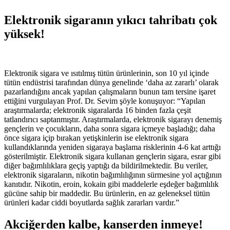
Elektronik sigaranın yıkıcı tahribatı çok
yüksek!
Elektronik sigara ve ısıtılmış tütün ürünlerinin, son 10 yıl içinde
tütün endüstrisi tarafından dünya genelinde ‘daha az zararlı’ olarak
pazarlandığını ancak yapılan çalışmaların bunun tam tersine işaret
ettiğini vurgulayan Prof. Dr. Sevim şöyle konuşuyor: “Yapılan
araştırmalarda; elektronik sigaralarda 16 binden fazla çeşit
tatlandırıcı saptanmıştır. Araştırmalarda, elektronik sigarayı denemiş
gençlerin ve çocukların, daha sonra sigara içmeye başladığı; daha
önce sigara içip bırakan yetişkinlerin ise elektronik sigara
kullandıklarında yeniden sigaraya başlama risklerinin 4-6 kat arttığı
gösterilmiştir. Elektronik sigara kullanan gençlerin sigara, esrar gibi
diğer bağımlılıklara geçiş yaptığı da bildirilmektedir. Bu veriler,
elektronik sigaraların, nikotin bağımlılığının sürmesine yol açtığının
kanıtıdır. Nikotin, eroin, kokain gibi maddelerle eşdeğer bağımlılık
gücüne sahip bir maddedir. Bu ürünlerin, en az geleneksel tütün
ürünleri kadar ciddi boyutlarda sağlık zararları vardır.”
Akciğerden kalbe, kanserden inmeye!