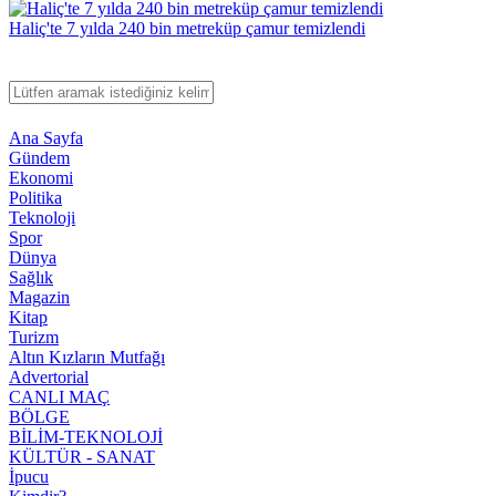
Haliç'te 7 yılda 240 bin metreküp çamur temizlendi
Ana Sayfa
Gündem
Ekonomi
Politika
Teknoloji
Spor
Dünya
Sağlık
Magazin
Kitap
Turizm
Altın Kızların Mutfağı
Advertorial
CANLI MAÇ
BÖLGE
BİLİM-TEKNOLOJİ
KÜLTÜR - SANAT
İpucu