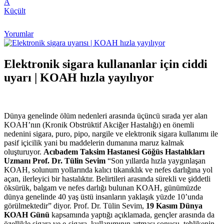
A
Küçült
Yorumlar
Elektronik sigara kullananlar için ciddi
uyarı | KOAH hızla yayılıyor
Dünya genelinde ölüm nedenleri arasında üçüncü sırada yer alan
KOAH’nın (Kronik Obstrüktif Akciğer Hastalığı) en önemli
nedenini sigara, puro, pipo, nargile ve elektronik sigara kullanımı ile
pasif içicilik yani bu maddelerin dumanına maruz kalmak
oluşturuyor.
Acıbadem Taksim Hastanesi Göğüs Hastalıkları
Uzmanı Prof. Dr. Tülin Sevim
“Son yıllarda hızla yaygınlaşan
KOAH, solunum yollarında kalıcı tıkanıklık ve nefes darlığına yol
açan, ilerleyici bir hastalıktır. Belirtileri arasında sürekli ve şiddetli
öksürük, balgam ve nefes darlığı bulunan KOAH, günümüzde
dünya genelinde 40 yaş üstü insanların yaklaşık yüzde 10’unda
görülmektedir” diyor. Prof. Dr. Tülin Sevim,
19 Kasım Dünya
KOAH Günü
kapsamında yaptığı açıklamada, gençler arasında da
özellikle sigara ve e-sigara kullanımının artması sonucu, tehlikenin