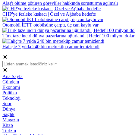
Alaş'ı ölüme götüren görevliler hakkında soruşturma açılmalı
CHP'ye fezleke kıskacı | Özel ve Ağbaba hedefte
Otomobil İETT otobüsüne çarptı, üç can kaybı var
Türk taze inciri dünya pazarlarına uğurlandı | Hedef 100 milyon dolar
Haliç'te 7 yılda 240 bin metreküp çamur temizlendi
Ana Sayfa
Gündem
Ekonomi
Politika
Teknoloji
Spor
Dünya
Sağlık
Magazin
Kitap
Turizm