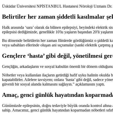
Üsküdar Üniversitesi NPİSTANBUL Hastanesi Nöroloji Uzmanı Dr. Celal Ş
Belirtiler her zaman şiddetli kasılmalar şe
Halk arasında ‘sara’ olarak da bilinen epilepsiyi, beyindeki elektrik s
epilepsisi dediğimizde, genellikle 10'lu yaşların başından 20'li yaşlar
Bu dönemde belirtilerin her zaman filmlerde gördüğümüz o şiddetli ka
veya sabahları ellerinde oluşan ani sıçramalar (sanki elektrik çarpmış g
Gençlere ‘hasta’ gibi değil, yönetilmesi g
Gençliğin, arkadaşların ve sosyal kabulün önemli bir dönem olduğunu h
Nöbetler veya kullanılan ilaçların getirdiği hafif uyku halinin okulda
kapatabilirler. Ailelere tavsiyem; onlara ‘hasta’ gibi değil, sadece y
güvenli bir sosyal alanda kalmasını sağlayın.” açıklamasını yaptı.
Amaç, genci günlük hayatından koparmadan
Günümüzde epilepsinin, doğru tedaviyle büyük oranda kontrol altına a
sahip. Amacımız, genci günlük hayatından koparmadan nöbetleri sıfırl