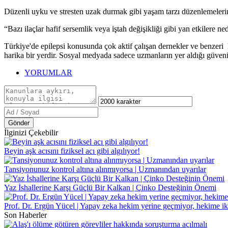
Düzenli uyku ve stresten uzak durmak gibi yaşam tarzı düzenlemelerinin
“Bazı ilaçlar hafif sersemlik veya iştah değişikliği gibi yan etkilere n
Türkiye'de epilepsi konusunda çok aktif çalışan dernekler ve benzeri k
harika bir yerdir. Sosyal medyada sadece uzmanların yer aldığı güveni
YORUMLAR
Gönder
İlginizi Çekebilir
Beyin aşk acısını fiziksel acı gibi algılıyor!
Tansiyonunuz kontrol altına alınmıyorsa | Uzmanından uyarılar
Yaz İshallerine Karşı Güçlü Bir Kalkan | Çinko Desteğinin Önemi
Prof. Dr. Ergün Yücel | Yapay zeka hekim yerine geçmiyor, hekime ik
Son Haberler