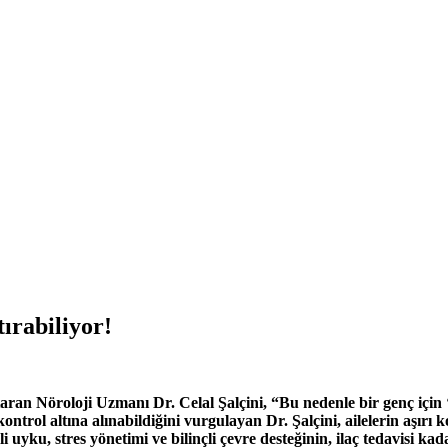
ırabiliyor!
ktaran
Nöroloji Uzmanı Dr. Celal Şalçini, “Bu nedenle bir genç içi
ontrol altına alınabildiğini vurgulayan Dr. Şalçini, ailelerin aşır
yku, stres yönetimi ve bilinçli çevre desteğinin, ilaç tedavisi kadar