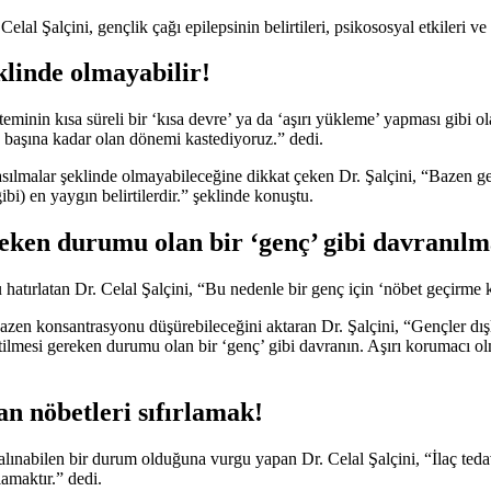
alçini, gençlik çağı epilepsinin belirtileri, psikososyal etkileri ve 
klinde olmayabilir!
isteminin kısa süreli bir ‘kısa devre’ ya da ‘aşırı yükleme’ yapması gibi
ın başına kadar olan dönemi kastediyoruz.” dedi.
sılmalar şeklinde olmayabileceğine dikkat çeken Dr. Şalçini, “Bazen ge
ibi) en yaygın belirtilerdir.” şeklinde konuştu.
ereken durumu olan bir ‘genç’ gibi davranılm
atırlatan Dr. Celal Şalçini, “Bu nedenle bir genç için ‘nöbet geçirme k
 bazen konsantrasyonu düşürebileceğini aktaran Dr. Şalçini, “Gençler dış
önetilmesi gereken durumu olan bir ‘genç’ gibi davranın. Aşırı korumacı 
 nöbetleri sıfırlamak!
lınabilen bir durum olduğuna vurgu yapan Dr. Celal Şalçini, “İlaç tedav
amaktır.” dedi.