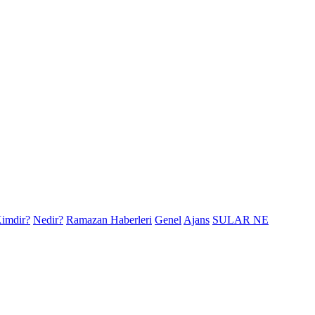
imdir?
Nedir?
Ramazan Haberleri
Genel
Ajans
SULAR NE