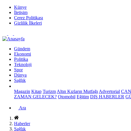
Künye
İletişim
Çerez Politikası
Gizlilik İlkeleri
Gündem
Ekonomi
Politika
Teknoloji
Spor
Dünya
Sağlık
Magazin
Kitap
Turizm
Altın Kızların Mutfağı
Advertorial
CAN
ZAMAN GELECEK?
Otomobil
Eğitim
DIŞ HABERLER
G
Ara
Haberler
Sağlık