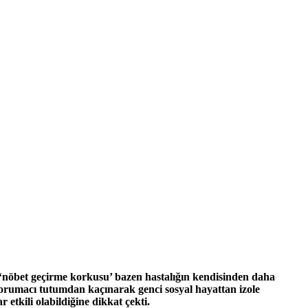
n ‘nöbet geçirme korkusu’ bazen hastalığın kendisinden daha
ı korumacı tutumdan kaçınarak genci sosyal hayattan izole
 etkili olabildiğine dikkat çekti.