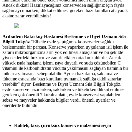
Ancak dikkat! Hazırlayacağınız konserveden sağlığınız için fayda
sağlamayı umarken, dikkat edilmesi gereken bazı kuralları atlayarak
aksine zarar verebilirsiniz!
Acıbadem Bakırköy Hastanesi Beslenme ve Diyet Uzmanı Sıla
Bilgili Tokgöz
“Elbette evde yaptığımız konserveler sağlıklı
beslenmenin bir parçası. Konserve yaparken uygulanan ısıl işlem
ile
zararlı mikroorganizmaların yok edilmesi amaçlanır ve bu şekilde
yiyeceklerdeki bozucu ve zararlı etkiler ortadan kaldırılır.
Ancak
y
üksek ısıda haşlama işlemi ısıya duyarlı ve suda çözünebilen C
vitamini ile karbonhidratın vücutta yakılmasını sağlayan tiaminin bir
miktar azalmasına sebep olabilir. Ayrıca
hazırlama, saklama ve
tüketme esnasında bazı kurallara uymamak sağlığa ciddi zararlar
verebilir” diyor. Beslenme ve Diyet Uzmanı Sıla Bilgili Tokgöz,
evde konserve hazırlarken, saklarken ve tüketirken dikkat edilmesi
gereken çok önemli 7 kuralı anlattı, evde konservesi yapılabilen
sebze ve meyveler hakkında bilgiler verdi, önemli uyarılar ve
önerilerde bulundu.
Kaliteli, taze, çürüksüz konserve malzemesi seçin