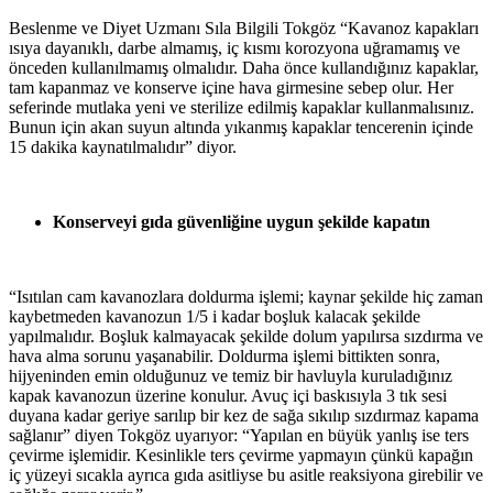
Beslenme ve Diyet Uzmanı Sıla Bilgili Tokgöz “Kavanoz kapakları
ısıya dayanıklı, darbe almamış, iç kısmı korozyona uğramamış ve
önceden kullanılmamış olmalıdır. Daha önce kullandığınız kapaklar,
tam kapanmaz ve konserve içine hava girmesine sebep olur. Her
seferinde mutlaka yeni ve sterilize edilmiş kapaklar kullanmalısınız.
Bunun için akan suyun altında yıkanmış kapaklar tencerenin içinde
15 dakika kaynatılmalıdır” diyor.
Konserveyi gıda güvenliğine uygun şekilde kapatın
“Isıtılan cam kavanozlara doldurma işlemi; kaynar şekilde hiç zaman
kaybetmeden kavanozun 1/5 i kadar boşluk kalacak şekilde
yapılmalıdır. Boşluk kalmayacak şekilde dolum yapılırsa sızdırma ve
hava alma sorunu yaşanabilir. Doldurma işlemi bittikten sonra,
hijyeninden emin olduğunuz ve temiz bir havluyla kuruladığınız
kapak kavanozun üzerine konulur. Avuç içi baskısıyla 3 tık sesi
duyana kadar geriye sarılıp bir kez de sağa sıkılıp sızdırmaz kapama
sağlanır” diyen Tokgöz uyarıyor: “Yapılan en büyük yanlış ise ters
çevirme işlemidir. Kesinlikle ters çevirme yapmayın çünkü kapağın
iç yüzeyi sıcakla ayrıca gıda asitliyse bu asitle reaksiyona girebilir ve