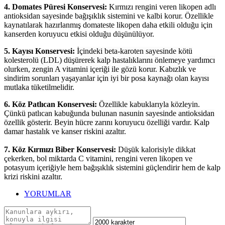
4. Domates Püresi Konservesi:
Kırmızı rengini veren likopen adlı
antioksidan sayesinde bağışıklık sistemini ve kalbi korur.
Özellikle
kaynatılarak hazırlanmış domateste likopen daha etkili olduğu için
kanserden koruyucu etkisi olduğu düşünülüyor.
5. Kayısı Konservesi:
İçindeki beta-karoten sayesinde kötü
kolesterolü (LDL) düşürerek kalp hastalıklarını önlemeye yardımcı
olurken, zengin A vitamini içeriği ile gözü korur. Kabızlık ve
sindirim sorunları yaşayanlar için iyi bir posa kaynağı olan kayısı
mutlaka tüketilmelidir.
6. Köz Patlıcan Konservesi:
Özellikle kabuklarıyla közleyin.
Çünkü patlıcan kabuğunda bulunan nasunin sayesinde antioksidan
özellik gösterir. Beyin hücre zarını koruyucu özelliği vardır. Kalp
damar hastalık ve kanser riskini azaltır.
7. Köz Kırmızı Biber Konservesi:
Düşük kalorisiyle dikkat
çekerken, bol miktarda C vitamini, rengini veren likopen ve
potasyum içeriğiyle hem bağışıklık sistemini güçlendirir hem de kalp
krizi riskini azaltır.
YORUMLAR