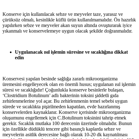
Konserve için kullanılacak sebze ve meyveler taze, yarasız ve
çürüksüz olmalı, kesinlikle küflü ürün kullanılmamalıdır. Ön hazırlık
yapılırken sebze ve meyveler akan suyun altında ovuşturarak iyice
yıkanmalı ve konservelemeye uygun olacak şekilde doğranmalıdır.
Uygulanacak ısıl işlemin süresine ve sıcaklığına dikkat
edin
Konservesi yapılan besinde sağlığa zararlı mikroorganizma
üremesini engelleyecek olan en önemli husus; uygulanan ısıl işlemin
süresi ve sıcaklığıdır! Çoğunlukla konserve besinlerle bulaşan,
‘Clostridium Botulinum’ adlı bakterinin toksini şiddetli gıda
zehirlenmelerine yol açar. Bu zehirlenmenin temel sebebi uygun
sürede ve sıcaklıkta pişirilmeden kapatılan, evde hazırlanmış
konservelerden kaynaklanır.
Konserve içerisinde mikroorganizma
oluşumunu engellemek için C.Botulinum toksinini tahrip etmek
gerekir. Sıcaklık mutlaka 100 derecenin üzerinde olmalıdır. Bunun
için özellikle düdüklü tencere gibi basınçlı kaplarda sebze ve
meyvelerin asitlik derecesine bağlı olarak 10-20 dk kaynatılması