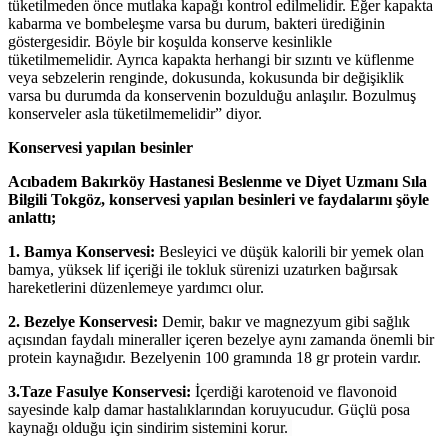
tüketilmeden önce mutlaka kapağı kontrol edilmelidir. Eğer kapakta
kabarma ve bombeleşme varsa bu durum, bakteri ürediğinin
göstergesidir. Böyle bir koşulda konserve kesinlikle
tüketilmemelidir. Ayrıca kapakta herhangi bir sızıntı ve küflenme
veya sebzelerin renginde, dokusunda, kokusunda bir değişiklik
varsa bu durumda da konservenin bozulduğu anlaşılır. Bozulmuş
konserveler asla tüketilmemelidir” diyor.
Konservesi yapılan besinler
Acıbadem Bakırköy Hastanesi Beslenme ve Diyet Uzmanı Sıla
Bilgili Tokgöz, konservesi yapılan besinleri ve faydalarını şöyle
anlattı;
1. Bamya Konservesi:
Besleyici ve düşük kalorili bir yemek olan
bamya, yüksek lif içeriği ile tokluk sürenizi uzatırken bağırsak
hareketlerini düzenlemeye yardımcı olur.
2. Bezelye Konservesi:
Demir, bakır ve magnezyum gibi sağlık
açısından faydalı mineraller içeren bezelye aynı zamanda önemli bir
protein kaynağıdır. Bezelyenin 100 gramında 18 gr protein vardır.
3.Taze Fasulye Konservesi:
İçerdiği karotenoid ve flavonoid
sayesinde kalp damar hastalıklarından koruyucudur.
Güçlü
posa
kaynağı olduğu için sindirim sistemini korur.