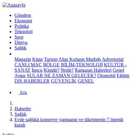
Gündem
Ekonomi
Politika
Teknoloji
Spor
Dünya
Sağlık
Magazin
Kitap
Turizm
Altın Kızların Mutfağı
Advertorial
CANLI MAÇ
BÖLGE
BİLİM-TEKNOLOJİ
KÜLTÜR -
SANAT
İpucu
Kimdir?
Nedir?
Ramazan Haberleri
Genel
Ajans
SULAR NE ZAMAN GELECEK?
Otomobil
Eğitim
DIŞ HABERLER
GÜVENLİK
GENEL
Ara
Haberler
Sağlık
Evde sağlıklı konserve yapmanın ve tüketmenin 7 önemli
kuralı