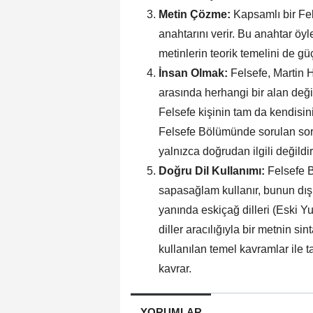
Metin Çözme:
Kapsamlı bir Fel
anahtarını verir. Bu anahtar öyle
metinlerin teorik temelini de g
İnsan Olmak:
Felsefe, Martin H
arasında herhangi bir alan değild
Felsefe kişinin tam da kendisini 
Felsefe Bölümünde sorulan soru
yalnızca doğrudan ilgili değildir
Doğru Dil Kullanımı:
Felsefe B
sapasağlam kullanır, bunun dış
yanında eskiçağ dilleri (Eski Y
diller aracılığıyla bir metnin sin
kullanılan temel kavramlar ile t
kavrar.
YORUMLAR