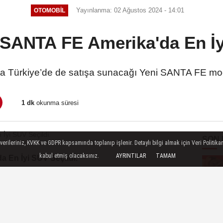
Yayınlanma: 02 Ağustos 2024 - 14:01
OTOMOBIL
SANTA FE Amerika'da En İy
 Türkiye’de de satışa sunacağı Yeni SANTA FE modeli
1 dk
okunma süresi
SON
ileriniz, KVKK ve GDPR kapsamında toplanıp işlenir. Detaylı bilgi almak için Veri Politikam
kabul etmiş olacaksınız.
AYRINTILAR
TAMAM
 En İyi SUV Seçildi.
Power kullanıcı memnuniyetinde en yüksek puanı
asamak atlayan Hyundai, böylelikle dördüncü sıraya