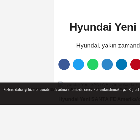
Hyundai Yeni 
Hyundai, yakın zamanda
Sizlere daha iyi hizmet sunabilmek adına sitemizde çerez konumlandırmaktayız. Kişisel ver
Hyundai Yeni SANTA FE Amerika’da
Hyundai SANTA FE, 2024 J.D 
topladı.
Ana üreticiler arasında üç b
yerleşmiş oldu.