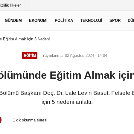
izlilik İlkeleri
GÜNDEM
EKONOMI
POLITIKA
TEKNOLOJI
SPOR
DÜ
 Eğitim Almak için 5 Neden!
Yayınlanma: 02 Ağustos 2024 - 14:04
EĞITIM
ölümünde Eğitim Almak içi
e Bölümü Başkanı Doç. Dr. Lale Levin Basut, Felsefe
için 5 nedeni anlattı:
1 dk
okunma süresi