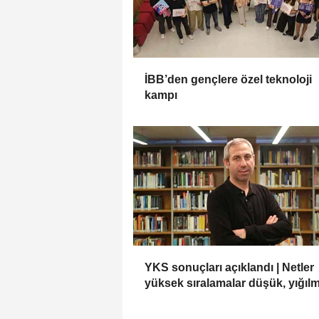
İBB’den gençlere özel teknoloji
kampı
YKS sonuçları açıklandı | Netler
yüksek sıralamalar düşük, yığıl
fazla!