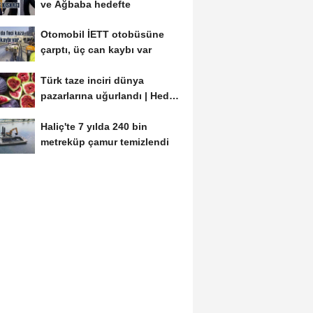
ve Ağbaba hedefte
Otomobil İETT otobüsüne
çarptı, üç can kaybı var
Türk taze inciri dünya
pazarlarına uğurlandı | Hedef
100 milyon dolar
Haliç'te 7 yılda 240 bin
metreküp çamur temizlendi