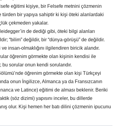
sefe eğitimi kişiye, bir Felsefe metnini çözmenin
 türden bir yapıya sahiptir ki kişi öteki alanlardaki
üçlük çekmeden yakalar.
eidegger’in de dediği gibi, öteki bilgi alanları
ir; “bilim” değildir, bir “dünya-görüşü” de değildir.
ve insan-olmaklığını ilgilendiren biricik alandır.
lar öğrenim görmekte olan kişinin kendisi ile
; bu sorular onun kendi sorularıdır.
ölümü’nde öğrenim görmekte olan kişi Türkçeyi
ında onun İngilizce, Almanca ya da Fransızcanın
unanca ve Latince) eğitimi de alması beklenir. Beriki
taktik (söz dizimi) yapısını inceler, bu dillerde
anış olur. Kişi hemen her batı dilini çözmenin ipucunu