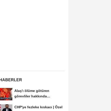
 HABERLER
Alaş'ı ölüme götüren
görevliler hakkında
soruşturma açılmalı
CHP'ye fezleke kıskacı | Özel