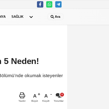
Ara
NYA
SAĞLIK
n 5 Neden!
 Bölümü’nde okumak isteyenler
A
A
Büyüt
Küçült
Yazdır
Yorumlar