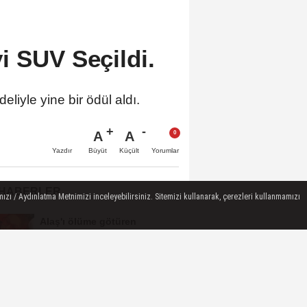
i SUV Seçildi.
yle yine bir ödül aldı.
A
A
Büyüt
Küçült
Yazdır
Yorumlar
 HABERLER
ızı / Aydınlatma Metnimizi inceleyebilirsiniz. Sitemizi kullanarak, çerezleri kullanmamızı
Alaş'ı ölüme götüren
görevliler hakkında
soruşturma açılmalı
CHP'ye fezleke kıskacı | Özel
ve Ağbaba hedefte