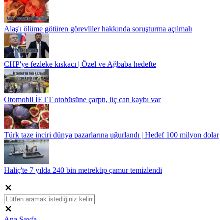
Alaş'ı ölüme götüren görevliler hakkında soruşturma açılmalı
CHP'ye fezleke kıskacı | Özel ve Ağbaba hedefte
Otomobil İETT otobüsüne çarptı, üç can kaybı var
Türk taze inciri dünya pazarlarına uğurlandı | Hedef 100 milyon dolar
Haliç'te 7 yılda 240 bin metreküp çamur temizlendi
Ana Sayfa