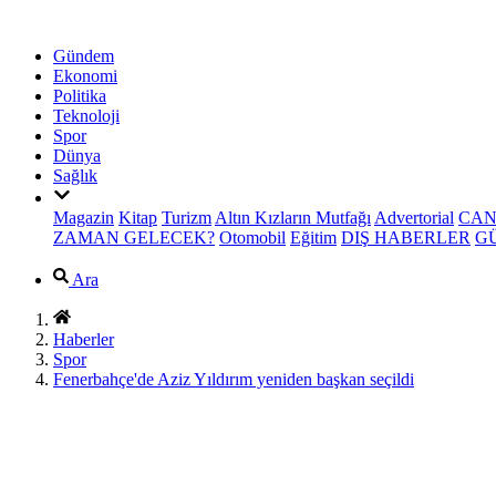
Gündem
Ekonomi
Politika
Teknoloji
Spor
Dünya
Sağlık
Magazin
Kitap
Turizm
Altın Kızların Mutfağı
Advertorial
CAN
ZAMAN GELECEK?
Otomobil
Eğitim
DIŞ HABERLER
G
Ara
Haberler
Spor
Fenerbahçe'de Aziz Yıldırım yeniden başkan seçildi