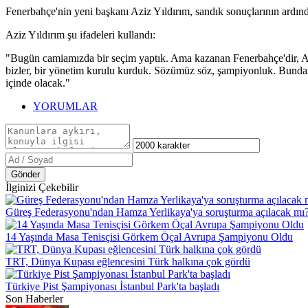
Fenerbahçe'nin yeni başkanı Aziz Yıldırım, sandık sonuçlarının ardı
Aziz Yıldırım şu ifadeleri kullandı:
"Bugün camiamızda bir seçim yaptık. Ama kazanan Fenerbahçe'dir, Azi
bizler, bir yönetim kurulu kurduk. Sözümüz söz, şampiyonluk. Bundan
içinde olacak."
YORUMLAR
Gönder
İlginizi Çekebilir
Güreş Federasyonu'ndan Hamza Yerlikaya'ya soruşturma açılacak mı
14 Yaşında Masa Tenisçisi Görkem Öçal Avrupa Şampiyonu Oldu
TRT, Dünya Kupası eğlencesini Türk halkına çok gördü
Türkiye Pist Şampiyonası İstanbul Park'ta başladı
Son Haberler