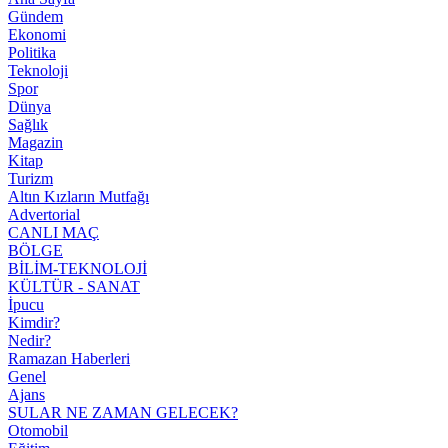
Gündem
Ekonomi
Politika
Teknoloji
Spor
Dünya
Sağlık
Magazin
Kitap
Turizm
Altın Kızların Mutfağı
Advertorial
CANLI MAÇ
BÖLGE
BİLİM-TEKNOLOJİ
KÜLTÜR - SANAT
İpucu
Kimdir?
Nedir?
Ramazan Haberleri
Genel
Ajans
SULAR NE ZAMAN GELECEK?
Otomobil