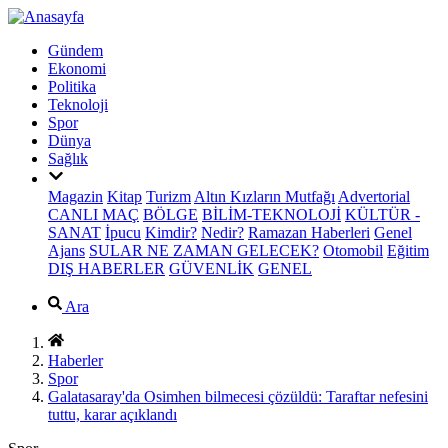
Gündem
Ekonomi
Politika
Teknoloji
Spor
Dünya
Sağlık
Magazin
Kitap
Turizm
Altın Kızların Mutfağı
Advertorial
CANLI MAÇ
BÖLGE
BİLİM-TEKNOLOJİ
KÜLTÜR -
SANAT
İpucu
Kimdir?
Nedir?
Ramazan Haberleri
Genel
Ajans
SULAR NE ZAMAN GELECEK?
Otomobil
Eğitim
DIŞ HABERLER
GÜVENLİK
GENEL
Ara
Haberler
Spor
Galatasaray'da Osimhen bilmecesi çözüldü: Taraftar nefesini
tuttu, karar açıklandı