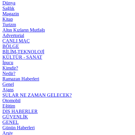
Dünya
Sağlık
Magazin
Kitap
Turizm
Altın Kızların Mutfağı
Advertorial
CANLI MAÇ
BÖLGE
BİLİM-TEKNOLOJİ
KÜLTÜR - SANAT
İpucu
Kimdir?
Nedir?
Ramazan Haberleri
Genel
Ajans
SULAR NE ZAMAN GELECEK?
Otomobil
Eğitim
DIŞ HABERLER
GÜVENLİK
GENEL
Günün Haberleri
Arşiv