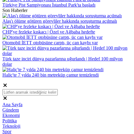
Türkiye Pist Şampiyonası İstanbul Park'ta başladı
Son Haberler
Alaş'ı ölüme götüren görevliler hakkında soruşturma açılmalı
CHP'ye fezleke kıskacı | Özel ve Ağbaba hedefte
Otomobil İETT otobüsüne çarptı, üç can kaybı var
Türk taze inciri dünya pazarlarına uğurlandı | Hedef 100 milyon
dolar
Haliç'te 7 yılda 240 bin metreküp çamur temizlendi
Ana Sayfa
Gündem
Ekonomi
Politika
Teknoloji
Spor