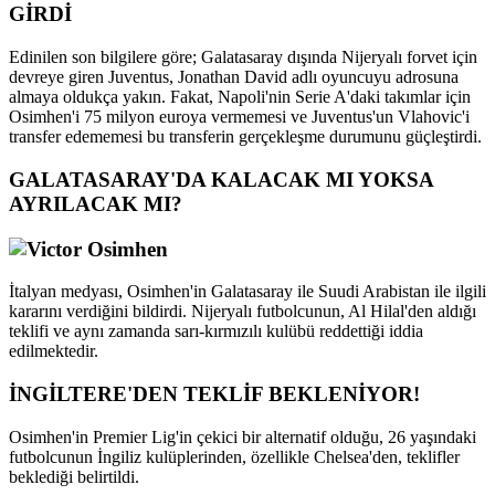
GİRDİ
Edinilen son bilgilere göre; Galatasaray dışında Nijeryalı forvet için
devreye giren Juventus, Jonathan David adlı oyuncuyu adrosuna
almaya oldukça yakın. Fakat, Napoli'nin Serie A'daki takımlar için
Osimhen'i 75 milyon euroya vermemesi ve Juventus'un Vlahovic'i
transfer edememesi bu transferin gerçekleşme durumunu güçleştirdi.
GALATASARAY'DA KALACAK MI YOKSA
AYRILACAK MI?
İtalyan medyası, Osimhen'in Galatasaray ile Suudi Arabistan ile ilgili
kararını verdiğini bildirdi. Nijeryalı futbolcunun, Al Hilal'den aldığı
teklifi ve aynı zamanda sarı-kırmızılı kulübü reddettiği iddia
edilmektedir.
İNGİLTERE'DEN TEKLİF BEKLENİYOR!
Osimhen'in Premier Lig'in çekici bir alternatif olduğu, 26 yaşındaki
futbolcunun İngiliz kulüplerinden, özellikle Chelsea'den, teklifler
beklediği belirtildi.