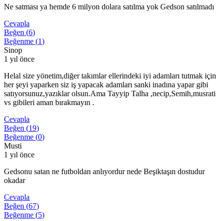
Ne satması ya hemde 6 milyon dolara satılma yok Gedson satılmadı
Cevapla
Beğen (
6
)
Beğenme (
1
)
Sinop
1 yıl önce
Helal size yönetim,diğer takımlar ellerindeki iyi adamları tutmak için
her şeyi yaparken siz iş yapacak adamları sanki inadına yapar gibi
satıyorsunuz,yazıklar olsun.Ama Tayyip Talha ,necip,Semih,musrati
vs gibileri aman bırakmayın .
Cevapla
Beğen (
19
)
Beğenme (
0
)
Musti
1 yıl önce
Gedsonu satan ne futboldan anlıyordur nede Beşiktaşın dostudur
okadar
Cevapla
Beğen (
67
)
Beğenme (
5
)