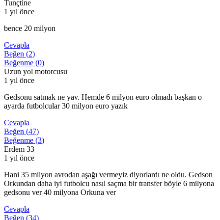
Tunçtine
1 yıl önce
bence 20 milyon
Cevapla
Beğen (
2
)
Beğenme (
0
)
Uzun yol motorcusu
1 yıl önce
Gedsonu satmak ne yav. Hemde 6 milyon euro olmadı başkan o
ayarda futbolcular 30 milyon euro yazık
Cevapla
Beğen (
47
)
Beğenme (
3
)
Erdem 33
1 yıl önce
Hani 35 milyon avrodan aşağı vermeyiz diyorlardı ne oldu. Gedson
Orkundan daha iyi futbolcu nasıl saçma bir transfer böyle 6 milyona
gedsonu ver 40 milyona Orkuna ver
Cevapla
Beğen (
34
)