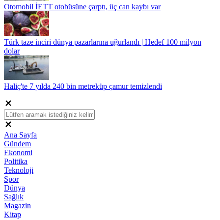
Otomobil İETT otobüsüne çarptı, üç can kaybı var
Türk taze inciri dünya pazarlarına uğurlandı | Hedef 100 milyon
dolar
Haliç'te 7 yılda 240 bin metreküp çamur temizlendi
Ana Sayfa
Gündem
Ekonomi
Politika
Teknoloji
Spor
Dünya
Sağlık
Magazin
Kitap