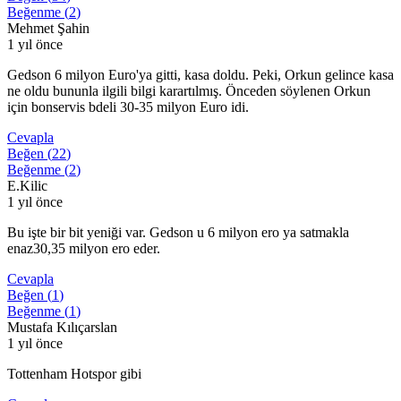
Beğenme (
2
)
Mehmet Şahin
1 yıl önce
Gedson 6 milyon Euro'ya gitti, kasa doldu. Peki, Orkun gelince kasa
ne oldu bununla ilgili bilgi karartılmış. Önceden söylenen Orkun
için bonservis bdeli 30-35 milyon Euro idi.
Cevapla
Beğen (
22
)
Beğenme (
2
)
E.Kilic
1 yıl önce
Bu işte bir bit yeniği var. Gedson u 6 milyon ero ya satmakla
enaz30,35 milyon ero eder.
Cevapla
Beğen (
1
)
Beğenme (
1
)
Mustafa Kılıçarslan
1 yıl önce
Tottenham Hotspor gibi