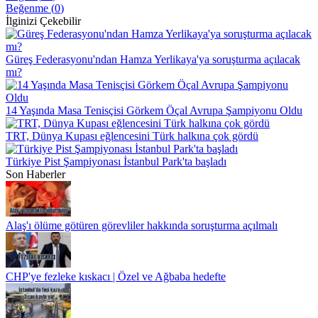
Beğenme (
0
)
İlginizi Çekebilir
Güreş Federasyonu'ndan Hamza Yerlikaya'ya soruşturma açılacak
mı?
14 Yaşında Masa Tenisçisi Görkem Öçal Avrupa Şampiyonu Oldu
TRT, Dünya Kupası eğlencesini Türk halkına çok gördü
Türkiye Pist Şampiyonası İstanbul Park'ta başladı
Son Haberler
Alaş'ı ölüme götüren görevliler hakkında soruşturma açılmalı
CHP'ye fezleke kıskacı | Özel ve Ağbaba hedefte