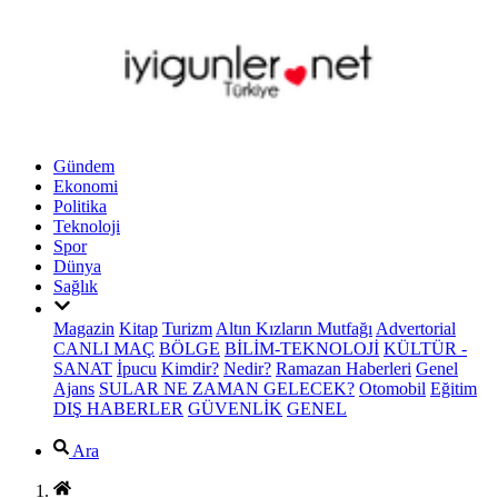
Gündem
Ekonomi
Politika
Teknoloji
Spor
Dünya
Sağlık
Magazin
Kitap
Turizm
Altın Kızların Mutfağı
Advertorial
CANLI MAÇ
BÖLGE
BİLİM-TEKNOLOJİ
KÜLTÜR -
SANAT
İpucu
Kimdir?
Nedir?
Ramazan Haberleri
Genel
Ajans
SULAR NE ZAMAN GELECEK?
Otomobil
Eğitim
DIŞ HABERLER
GÜVENLİK
GENEL
Ara