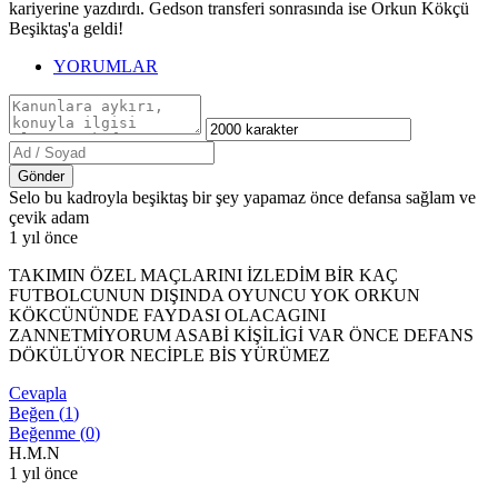
kariyerine yazdırdı. Gedson transferi sonrasında ise Orkun Kökçü
Beşiktaş'a geldi!
YORUMLAR
Gönder
Selo bu kadroyla beşiktaş bir şey yapamaz önce defansa sağlam ve
çevik adam
1 yıl önce
TAKIMIN ÖZEL MAÇLARINI İZLEDİM BİR KAÇ
FUTBOLCUNUN DIŞINDA OYUNCU YOK ORKUN
KÖKCÜNÜNDE FAYDASI OLACAGINI
ZANNETMİYORUM ASABİ KİŞİLİGİ VAR ÖNCE DEFANS
DÖKÜLÜYOR NECİPLE BİS YÜRÜMEZ
Cevapla
Beğen (
1
)
Beğenme (
0
)
H.M.N
1 yıl önce