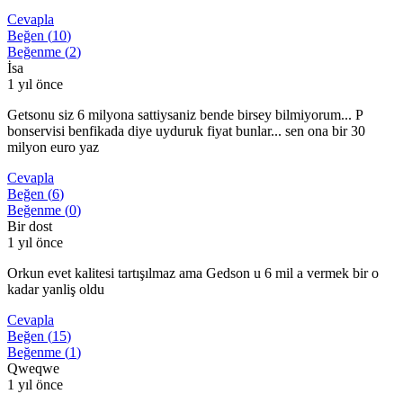
Cevapla
Beğen (
10
)
Beğenme (
2
)
İsa
1 yıl önce
Getsonu siz 6 milyona sattiysaniz bende birsey bilmiyorum... P
bonservisi benfikada diye uyduruk fiyat bunlar... sen ona bir 30
milyon euro yaz
Cevapla
Beğen (
6
)
Beğenme (
0
)
Bir dost
1 yıl önce
Orkun evet kalitesi tartışılmaz ama Gedson u 6 mil a vermek bir o
kadar yanliş oldu
Cevapla
Beğen (
15
)
Beğenme (
1
)
Qweqwe
1 yıl önce