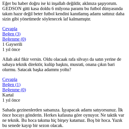
Eğer bu haber doğru ise ki inşallah değildir, aklınıza şaşıyorum.
GEDSON gitti kasa doldu 6 milyona paramı bu futbol dünyasında
takım hazır değil beter futbol kendini kanıtlamış adamı sattınız daha
sizin gibi yönetimede söylenecek laf kalmamıştır.
Cevapla
Beğen (
3
)
Beğenme (
0
)
1 Gayserili
1 yıl önce
Allah akıl fikir versin. Oldu olacaak rafa silvayı da satın yerine de
sahaya teknik direktör, kulüp başknı, musrati, onana çıkın bari
olurmu. Satacak başka adammı yoltu?
Cevapla
Beğen (
1
)
Beğenme (
0
)
Kartal
1 yıl önce
Sahada gezinenlerden satsanıza. İşyapacak adamı satıyorsunuz. İlk
önce hocayı gönderin. Herkes kafasına göre oynuyor. Ne taktik var
ne teknik. Bu hoca takıma hiç birşey katamaz. Boş bir hoca. Yazık
bu senede kayıp bir sezon olacak.