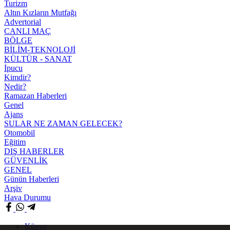
Turizm
Altın Kızların Mutfağı
Advertorial
CANLI MAÇ
BÖLGE
BİLİM-TEKNOLOJİ
KÜLTÜR - SANAT
İpucu
Kimdir?
Nedir?
Ramazan Haberleri
Genel
Ajans
SULAR NE ZAMAN GELECEK?
Otomobil
Eğitim
DIŞ HABERLER
GÜVENLİK
GENEL
Günün Haberleri
Arşiv
Hava Durumu
Künye