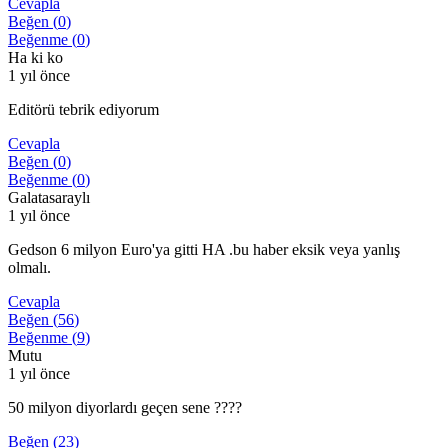
Cevapla
Beğen (
0
)
Beğenme (
0
)
Ha ki ko
1 yıl önce
Editörü tebrik ediyorum
Cevapla
Beğen (
0
)
Beğenme (
0
)
Galatasaraylı
1 yıl önce
Gedson 6 milyon Euro'ya gitti HA .bu haber eksik veya yanlış
olmalı.
Cevapla
Beğen (
56
)
Beğenme (
9
)
Mutu
1 yıl önce
50 milyon diyorlardı geçen sene ????
Beğen (
23
)