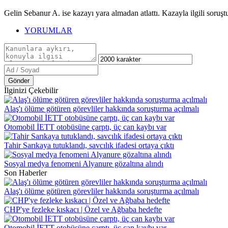
Gelin Sebanur A. ise kazayı yara almadan atlattı. Kazayla ilgili soruştu
YORUMLAR
Gönder
İlginizi Çekebilir
Alaş'ı ölüme götüren görevliler hakkında soruşturma açılmalı
Otomobil İETT otobüsüne çarptı, üç can kaybı var
Tahir Sarıkaya tutuklandı, savcılık ifadesi ortaya çıktı
Sosyal medya fenomeni Alyanure gözaltına alındı
Son Haberler
Alaş'ı ölüme götüren görevliler hakkında soruşturma açılmalı
CHP'ye fezleke kıskacı | Özel ve Ağbaba hedefte
Otomobil İETT otobüsüne çarptı, üç can kaybı var