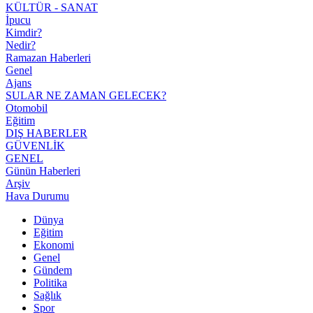
KÜLTÜR - SANAT
İpucu
Kimdir?
Nedir?
Ramazan Haberleri
Genel
Ajans
SULAR NE ZAMAN GELECEK?
Otomobil
Eğitim
DIŞ HABERLER
GÜVENLİK
GENEL
Günün Haberleri
Arşiv
Hava Durumu
Dünya
Eğitim
Ekonomi
Genel
Gündem
Politika
Sağlık
Spor