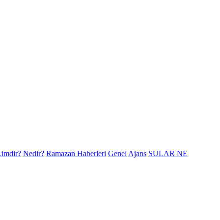
imdir?
Nedir?
Ramazan Haberleri
Genel
Ajans
SULAR NE