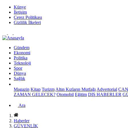
Künye
İletişim
Çerez Politikası
Gizlilik İlkeleri
Gündem
Ekonomi
Politika
Teknoloji
Spor
Dünya
Sağlık
Magazin
Kitap
Turizm
Altın Kızların Mutfağı
Advertorial
CAN
ZAMAN GELECEK?
Otomobil
Eğitim
DIŞ HABERLER
G
Ara
Haberler
GÜVENLİK