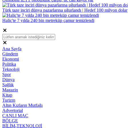
Türk taze inciri dünya pazarlarına uğurlandı | Hedef 100 milyon dolar
Haliç'te 7 yılda 240 bin metreküp çamur temizlendi
Ana Sayfa
Gündem
Ekonomi
Politika
Teknoloji
Spor
Dünya
Sağlık
Magazin
Kitap
Turizm
Altın Kızların Mutfağı
Advertorial
CANLI MAÇ
BÖLGE
BİLİM-TEKNOLOJİ