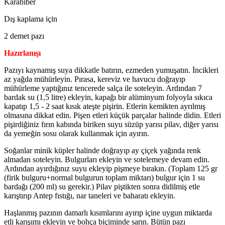
Karabiber
Dış kaplama için
2 demet pazı
Hazırlanışı
Pazıyı kaynamış suya dikkatle batırın, ezmeden yumuşatın. İncikleri
az yağda mühürleyin. Pırasa, kereviz ve havucu doğrayıp
mühürleme yaptığınız tencerede salça ile soteleyin. Ardından 7
bardak su (1,5 litre) ekleyin, kapağı bir alüminyum folyoyla sıkıca
kapatıp 1,5 - 2 saat kısık ateşte pişirin. Etlerin kemikten ayrılmış
olmasına dikkat edin. Pişen etleri küçük parçalar halinde didin. Etleri
pişirdiğiniz fırın kabında biriken suyu süzüp yarısı pilav, diğer yarısı
da yemeğin sosu olarak kullanmak için ayırın.
Soğanlar minik küpler halinde doğrayıp ay çiçek yağında renk
almadan soteleyin. Bulgurları ekleyin ve sotelemeye devam edin.
Ardından ayırdığınız suyu ekleyip pişmeye bırakın. (Toplam 125 gr
(firik bulguru+normal bulgurun toplam miktarı) bulgur için 1 su
bardağı (200 ml) su gerekir.) Pilav piştikten sonra didilmiş etle
karıştırıp Antep fıstığı, nar taneleri ve baharatı ekleyin.
Haşlanmış pazının damarlı kısımlarını ayırıp içine uygun miktarda
etli karışımı ekleyin ve bohça biçiminde sarın. Bütün pazı