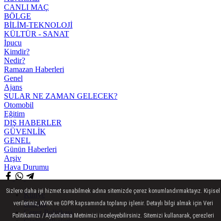
CANLI MAÇ
BÖLGE
BİLİM-TEKNOLOJİ
KÜLTÜR - SANAT
İpucu
Kimdir?
Nedir?
Ramazan Haberleri
Genel
Ajans
SULAR NE ZAMAN GELECEK?
Otomobil
Eğitim
DIŞ HABERLER
GÜVENLİK
GENEL
Günün Haberleri
Arşiv
Hava Durumu
Sizlere daha iyi hizmet sunabilmek adına sitemizde çerez konumlandırmaktayız. Kişisel
Künye
İletişim
verileriniz, KVKK ve GDPR kapsamında toplanıp işlenir. Detaylı bilgi almak için Veri
Çerez Politikası
Politikamızı / Aydınlatma Metnimizi inceleyebilirsiniz. Sitemizi kullanarak, çerezleri