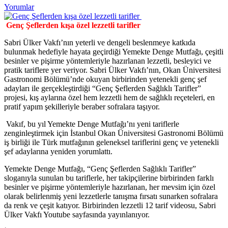
Yorumlar
Genç Şeflerden kışa özel lezzetli tarifler
Sabri Ülker Vakfı’nın yeterli ve dengeli beslenmeye katkıda
bulunmak hedefiyle hayata geçirdiği Yemekte Denge Mutfağı, çeşitli
besinler ve pişirme yöntemleriyle hazırlanan lezzetli, besleyici ve
pratik tariflere yer veriyor. Sabri Ülker Vakfı’nın, Okan Üniversitesi
Gastronomi Bölümü’nde okuyan birbirinden yetenekli genç şef
adayları ile gerçekleştirdiği “Genç Şeflerden Sağlıklı Tarifler”
projesi, kış aylarına özel hem lezzetli hem de sağlıklı reçeteleri, en
pratif yapım şekilleriyle beraber sofralara taşıyor.
Vakıf, bu yıl Yemekte Denge Mutfağı’nı yeni tariflerle
zenginleştirmek için İstanbul Okan Üniversitesi Gastronomi Bölümü
iş birliği ile Türk mutfağının geleneksel tariflerini genç ve yetenekli
şef adaylarına yeniden yorumlattı.
Yemekte Denge Mutfağı, “Genç Şeflerden Sağlıklı Tarifler”
sloganıyla sunulan bu tariflerle, her takipçilerine birbirinden farklı
besinler ve pişirme yöntemleriyle hazırlanan, her mevsim için özel
olarak belirlenmiş yeni lezzetlerle tanışma fırsatı sunarken sofralara
da renk ve çeşit katıyor. Birbirinden lezzetli 12 tarif videosu, Sabri
Ülker Vakfı Youtube sayfasında yayınlanıyor.