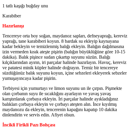
1 tatlı kaşığı buğday unu
Karabiber
Hazırlanışı
Tencereye orta boy soğan, maydanoz sapları, defneyaprağı, kereviz
yaprağı, tane karabiberi koyun. 8 bardak su ekleyip kaynayana
kadar bekleyin ve temizlenmiş balığı ekleyin. Balığın dağılmasına
izin vermeden kısık ateşte pişirin (balığın büyüklüğüne göre 10-15
dakika). Balık pişince sudan çıkartıp suyunu süzün. Balığı
kılçıklarından ayırın, iri parçalar halinde hazırlayın. Havuç, kereviz
ve patatesi minik küpler halinde doğrayın. Temiz bir tencereye
süzdüğünüz balık suyunu koyun, içine sebzeleri ekleyerek sebzeler
yumuşayıncaya kadar pişirin.
Terbiyesi için yumurtayı ve limon suyunu un ile çırpın. Pişmekte
olan çorbanın suyu ile sıcaklığını ayarlayın ve yavaş yavaş
karıştırılarak çorbaya ekleyin. İri parçalar halinde ayıkladığınız
balıkları çorbaya ekleyin ve çorbayı ateşten alın. İnce kıyılmış
maydanozu da ekleyin, tencerenin kapağını kapatıp 10 dakika
dinlendirin ve servis edin. Afiyet olsun.
İncikli Firikli Pazı Bohçası