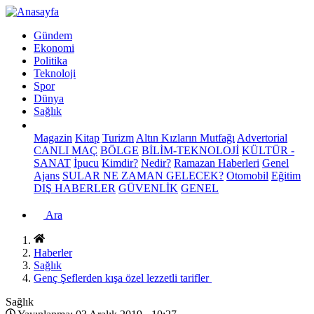
Gündem
Ekonomi
Politika
Teknoloji
Spor
Dünya
Sağlık
Magazin
Kitap
Turizm
Altın Kızların Mutfağı
Advertorial
CANLI MAÇ
BÖLGE
BİLİM-TEKNOLOJİ
KÜLTÜR -
SANAT
İpucu
Kimdir?
Nedir?
Ramazan Haberleri
Genel
Ajans
SULAR NE ZAMAN GELECEK?
Otomobil
Eğitim
DIŞ HABERLER
GÜVENLİK
GENEL
Ara
Haberler
Sağlık
Genç Şeflerden kışa özel lezzetli tarifler
Sağlık