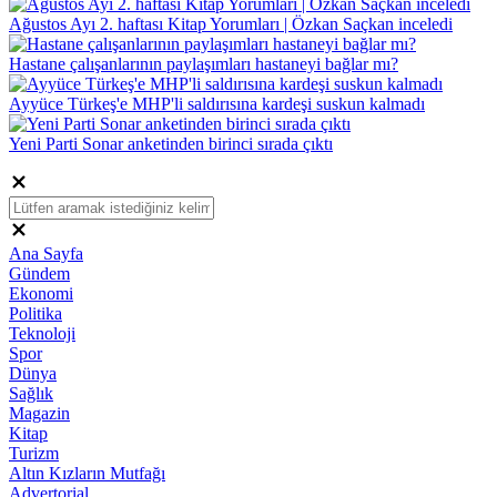
Ağustos Ayı 2. haftası Kitap Yorumları | Özkan Saçkan inceledi
Hastane çalışanlarının paylaşımları hastaneyi bağlar mı?
Ayyüce Türkeş'e MHP'li saldırısına kardeşi suskun kalmadı
Yeni Parti Sonar anketinden birinci sırada çıktı
Ana Sayfa
Gündem
Ekonomi
Politika
Teknoloji
Spor
Dünya
Sağlık
Magazin
Kitap
Turizm
Altın Kızların Mutfağı
Advertorial