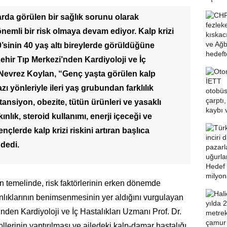
şlarda görülen bir sağlık sorunu olarak
emli bir risk olmaya devam ediyor. Kalp krizi
’sinin 40 yaş altı bireylerde görüldüğüne
hir Tıp Merkezi’nden Kardiyoloji ve İç
. Nevrez Koylan, “Genç yaşta görülen kalp
bazı yönleriyle ileri yaş grubundan farklılık
tansiyon, obezite, tütün ürünleri ve yasaklı
nlık, steroid kullanımı, enerji içeceği ve
çlerde kalp krizi riskini artıran başlıca
 dedi.
ın temelinde, risk faktörlerinin erken dönemde
anlıklarının benimsenmesinin yer aldığını vurgulayan
den Kardiyoloji ve İç Hastalıkları Uzmanı Prof. Dr.
llerinin yaptırılması ve ailedeki kalp-damar hastalığı