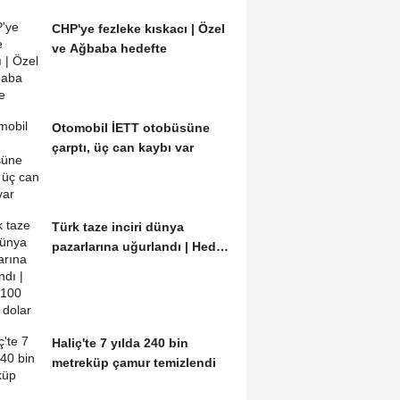
CHP'ye fezleke kıskacı | Özel
ve Ağbaba hedefte
Otomobil İETT otobüsüne
çarptı, üç can kaybı var
Türk taze inciri dünya
pazarlarına uğurlandı | Hedef
100 milyon dolar
Haliç'te 7 yılda 240 bin
metreküp çamur temizlendi