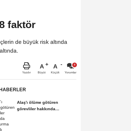
8 faktör
çlerin de büyük risk altında
altında.
A
A
Büyüt
Küçült
Yazdır
Yorumlar
 HABERLER
Alaş'ı ölüme götüren
görevliler hakkında
soruşturma açılmalı