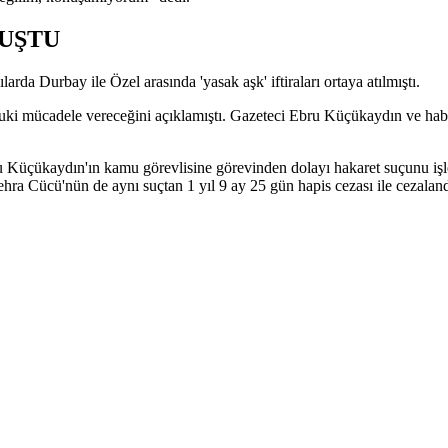
MUŞTU
arda Durbay ile Özel arasında 'yasak aşk' iftiraları ortaya atılmıştı.
hukuki mücadele vereceğini açıklamıştı. Gazeteci Ebru Küçükaydın ve ha
üçükaydın'ın kamu görevlisine görevinden dolayı hakaret suçunu işlediğ
ra Cücü'nün de aynı suçtan 1 yıl 9 ay 25 gün hapis cezası ile cezalandı