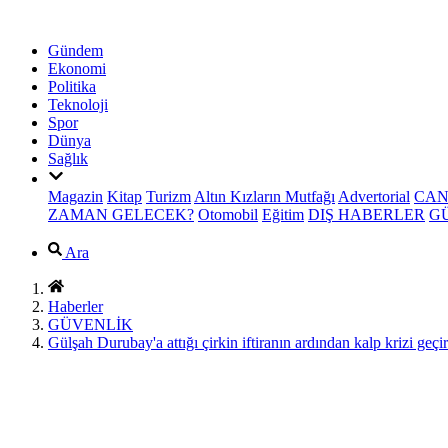
Gündem
Ekonomi
Politika
Teknoloji
Spor
Dünya
Sağlık
Magazin
Kitap
Turizm
Altın Kızların Mutfağı
Advertorial
CAN
ZAMAN GELECEK?
Otomobil
Eğitim
DIŞ HABERLER
G
Ara
Haberler
GÜVENLİK
Gülşah Durubay'a attığı çirkin iftiranın ardından kalp krizi geçi