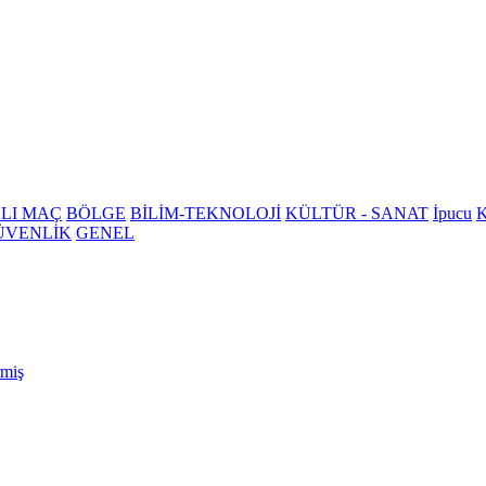
LI MAÇ
BÖLGE
BİLİM-TEKNOLOJİ
KÜLTÜR - SANAT
İpucu
K
ÜVENLİK
GENEL
rmiş