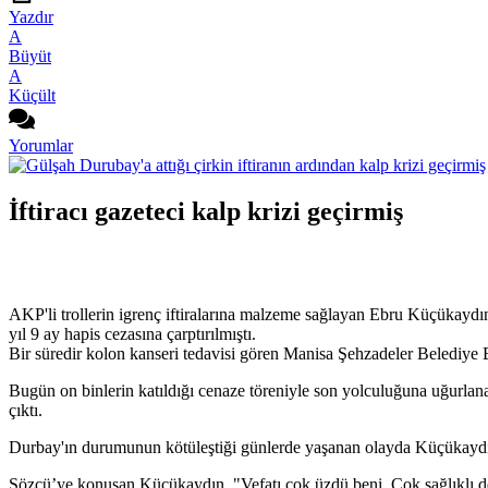
Yazdır
A
Büyüt
A
Küçült
Yorumlar
İftiracı gazeteci kalp krizi geçirmiş
AKP'li trollerin igrenç iftiralarına malzeme sağlayan Ebru Küçükaydın 
yıl 9 ay hapis cezasına çarptırılmıştı.
Bir süredir kolon kanseri tedavisi gören Manisa Şehzadeler Belediye 
Bugün on binlerin katıldığı cenaze töreniyle son yolculuğuna uğurlan
çıktı.
Durbay'ın durumunun kötüleştiği günlerde yaşanan olayda Küçükaydın'ın
Sözcü’ye konuşan Küçükaydın, "Vefatı çok üzdü beni. Çok sağlıklı 