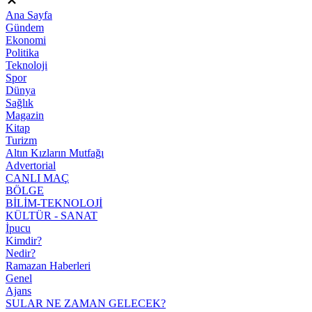
Ana Sayfa
Gündem
Ekonomi
Politika
Teknoloji
Spor
Dünya
Sağlık
Magazin
Kitap
Turizm
Altın Kızların Mutfağı
Advertorial
CANLI MAÇ
BÖLGE
BİLİM-TEKNOLOJİ
KÜLTÜR - SANAT
İpucu
Kimdir?
Nedir?
Ramazan Haberleri
Genel
Ajans
SULAR NE ZAMAN GELECEK?