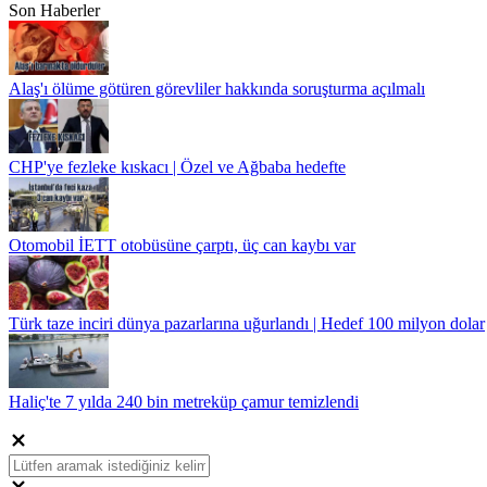
Son Haberler
Alaş'ı ölüme götüren görevliler hakkında soruşturma açılmalı
CHP'ye fezleke kıskacı | Özel ve Ağbaba hedefte
Otomobil İETT otobüsüne çarptı, üç can kaybı var
Türk taze inciri dünya pazarlarına uğurlandı | Hedef 100 milyon dolar
Haliç'te 7 yılda 240 bin metreküp çamur temizlendi