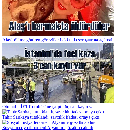
Alaş'ı ölüme götüren görevliler hakkında soruşturma açılmalı
Otomobil İETT otobüsüne çarptı, üç can kaybı var
Tahir Sarıkaya tutuklandı, savcılık ifadesi ortaya çıktı
Sosyal medya fenomeni Alyanure gözaltına alındı