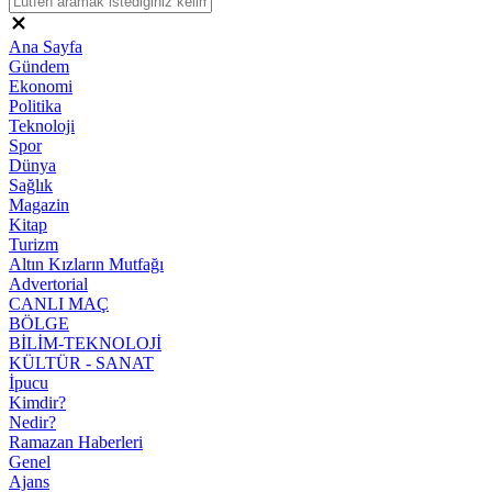
Ana Sayfa
Gündem
Ekonomi
Politika
Teknoloji
Spor
Dünya
Sağlık
Magazin
Kitap
Turizm
Altın Kızların Mutfağı
Advertorial
CANLI MAÇ
BÖLGE
BİLİM-TEKNOLOJİ
KÜLTÜR - SANAT
İpucu
Kimdir?
Nedir?
Ramazan Haberleri
Genel
Ajans