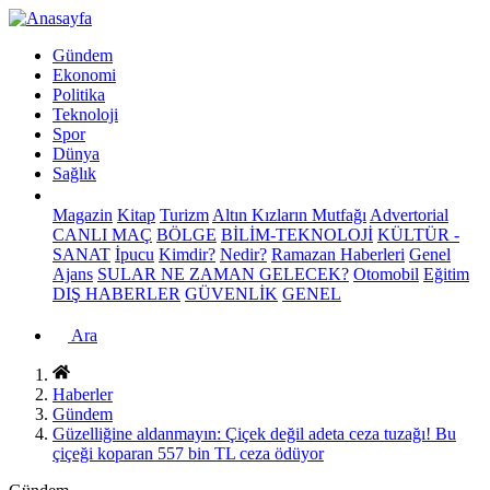
Gündem
Ekonomi
Politika
Teknoloji
Spor
Dünya
Sağlık
Magazin
Kitap
Turizm
Altın Kızların Mutfağı
Advertorial
CANLI MAÇ
BÖLGE
BİLİM-TEKNOLOJİ
KÜLTÜR -
SANAT
İpucu
Kimdir?
Nedir?
Ramazan Haberleri
Genel
Ajans
SULAR NE ZAMAN GELECEK?
Otomobil
Eğitim
DIŞ HABERLER
GÜVENLİK
GENEL
Ara
Haberler
Gündem
Güzelliğine aldanmayın: Çiçek değil adeta ceza tuzağı! Bu
çiçeği koparan 557 bin TL ceza ödüyor