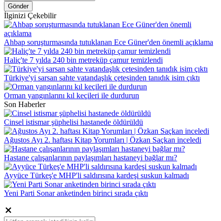
Gönder
İlginizi Çekebilir
Ahbap soruşturmasında tutuklanan Ece Güner'den önemli açıklama
Haliç'te 7 yılda 240 bin metreküp çamur temizlendi
Türkiye'yi sarsan sahte vatandaşlık çetesinden tanıdık isim çıktı
Orman yangınlarını kıl keçileri ile durdurun
Son Haberler
Cinsel istismar şüphelisi hastanede öldürüldü
Ağustos Ayı 2. haftası Kitap Yorumları | Özkan Saçkan inceledi
Hastane çalışanlarının paylaşımları hastaneyi bağlar mı?
Ayyüce Türkeş'e MHP'li saldırısına kardeşi suskun kalmadı
Yeni Parti Sonar anketinden birinci sırada çıktı